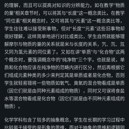
的理解，而且可以提高对知识的分辨能力。如在教学“物质
的量”相关章节时，可以将其与“长度”这一概念类比，在教学
“同位素”相关概念时，又可将其与“元素”这一概念类比等，
学生往往难以接受新事物，但对“长度”“元素”这些旧事物却
很好理解，这样简单地进行对比或类比，学生自然就能够理
解摩尔与物质的量的关系就是米与长度的关系，氕、氘、氚
又同为氢元素的同位素了。又如在讲“单质”与“化合物”这两
个概念时，要强调概念中的“纯净物”三个字。也就是说，单
质和化合物应该在纯净物的范畴内进行区分，然后再根据它
们组成元素种类的多少来判定其是单质或者是化合物，否则
学生就轻易错将一些物质如氧气、臭氧的混合物看成是单质
（因它们就是由同种元素组成的物质），同时又可误将食盐
水等混合物看成是化合物（因它们就是由不同种元素组成的
物质）。
化学学科包含了较多的抽象概念，学生在长期的学习过程中
比较易于接受的是形象的思维，而对于抽象的思维和逻辑则