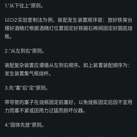
1.“从下往上”原则。
以Cl2实验室制法为例，装配发生装置顺序是：放好铁架台
摆好酒精灯根据酒精灯位置固定好铁圈石棉网固定好圆底烧
瓶。
2.“从左到右”原则。
装配复杂装置应遵循从左到右顺序。如上装置装配顺序为：
发生装置集气瓶烧杯。
3.先“塞”后“定”原则。
带导管的塞子在烧瓶固定前塞好，以免烧瓶固定后因不宜用
力而塞不紧或因用力过猛而损坏仪器。
4.“固体先放”原则。