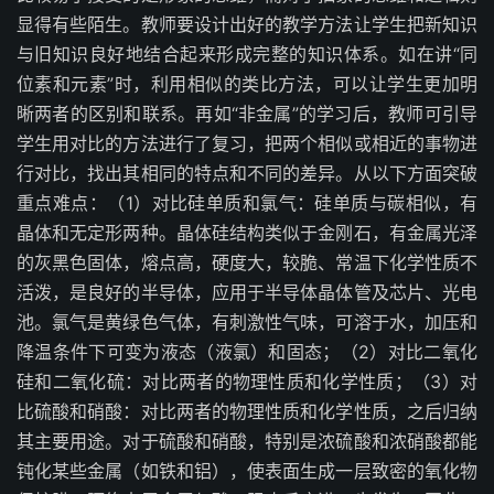
显得有些陌生。教师要设计出好的教学方法让学生把新知识
与旧知识良好地结合起来形成完整的知识体系。如在讲“同
位素和元素”时，利用相似的类比方法，可以让学生更加明
晰两者的区别和联系。再如“非金属”的学习后，教师可引导
学生用对比的方法进行了复习，把两个相似或相近的事物进
行对比，找出其相同的特点和不同的差异。从以下方面突破
重点难点：（1）对比硅单质和氯气：硅单质与碳相似，有
晶体和无定形两种。晶体硅结构类似于金刚石，有金属光泽
的灰黑色固体，熔点高，硬度大，较脆、常温下化学性质不
活泼，是良好的半导体，应用于半导体晶体管及芯片、光电
池。氯气是黄绿色气体，有刺激性气味，可溶于水，加压和
降温条件下可变为液态（液氯）和固态；（2）对比二氧化
硅和二氧化硫：对比两者的物理性质和化学性质；（3）对
比硫酸和硝酸：对比两者的物理性质和化学性质，之后归纳
其主要用途。对于硫酸和硝酸，特别是浓硫酸和浓硝酸都能
钝化某些金属（如铁和铝），使表面生成一层致密的氧化物