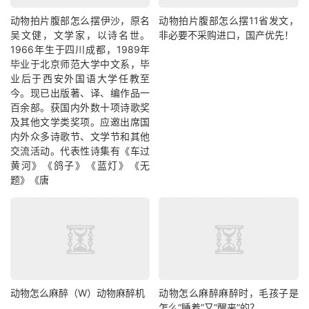
动物拍片腹部怎么摆​伊沙，原名
动物拍片腹部怎么摆11省发文，
吴文健，文学家，以诗名世。
非必要不采购进口，国产优先！
1966年生于四川成都，1989年
毕业于北京师范大学中文系，毕
业后于西安外国语大学任教至
今。现已出版著、译、编作品一
百余部。获国内外数十项诗歌奖
及其他文学类奖项。应邀出席国
内外众多诗歌节、文学节和其他
交流活动。代表性诗集有《车过
黄河》《鸽子》《蓝灯》《无
题》《唐
动物怎么麻醉（W）动物麻醉机
动物怎么麻醉麻醉时，毛孩子是
怎么“睡着”又“醒来”的？