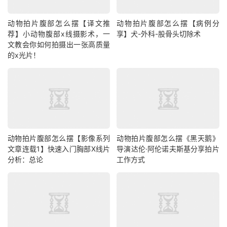
动物拍片腹部怎么摆【译文推
动物拍片腹部怎么摆【病例分
荐】小动物腹部x线摄影术，一
享】犬-外科-股骨头切除术
文教会你如何拍摄出一张高质量
的x光片！
动物拍片腹部怎么摆【影像系列
动物拍片腹部怎么摆《黑天鹅》
文章连载1】快速入门胸部X线片
导演达伦·阿伦诺夫斯基分享拍片
分析：总论
工作方式