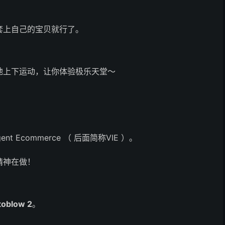
套上自己的宝贝就行了。
地上下运动，让你体验极乐天堂～
lligent Ecommerce （ 后面简称VIE ）。
精神在做！
toblow 2
。