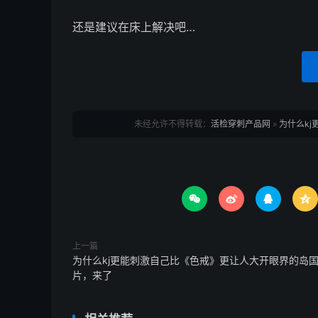
还是建议在床上解决吧…
未经允许不得转载：
活检穿刺产品网
»
为什么k




上一篇
为什么kj更能刺激自己比《色戒》更让人大开眼界的岛
片，来了