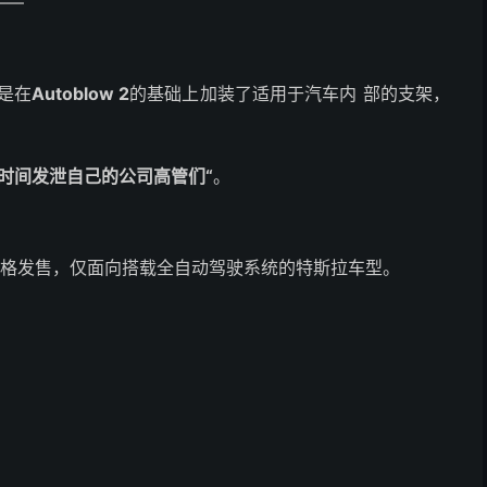
——
是在
Autoblow 2
的基础上加装了适用于汽车内 部的支架，
时间发泄自己的公司高管们“
。
的价格发售，仅面向搭载全自动驾驶系统的特斯拉车型。