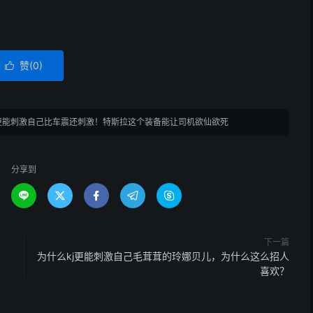
赞(
0
)

j更能刺激自己比车震还刺激！特斯拉这个装备能让司机欲仙欲死
分享到





下一篇
国
为什么kj更能刺激自己毛茸茸的玲娜贝儿，为什么这么招人
喜欢？