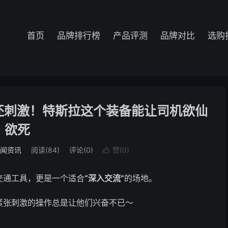
首页
品牌排行榜
产品评测
品牌对比
选购
还刺激！特斯拉这个装备能让司机欲仙
欲死
闻资讯
阅读(84)
评论(0)
赞(
0
)

交通工具，更是一个适合
“深入交流”
的场地。
紧张刺激的操作总是让他们兴奋不已～