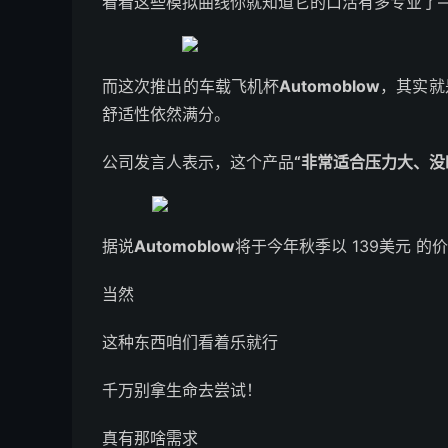
看看这些模拟曲线你就知道它的口活有多专业了
而这次推出的车载飞机杯
Automoblow
，其实就
舒适性依然满分。
公司发言人表示，这个产品
“非常适合压力大、没
据说
Automoblow
将于今年秋季以 139美元 
当然
这种东西咱们看着乐就行
千万别拿生命去尝试！
真有那啥需求