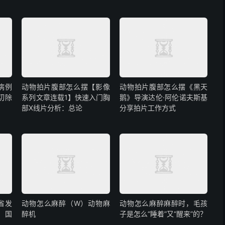
病例
动物拍片腹部怎么摆【影像
动物拍片腹部怎么摆《黑天
切除
系列文章连载1】快速入门胸
鹅》导演达伦·阿伦诺夫斯基
部X线片分析：总论
分享拍片工作方式
省发
动物怎么麻醉（W）动物麻
动物怎么麻醉麻醉时，毛孩
，国
醉机
子是怎么“睡着”又“醒来”的？