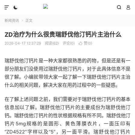




新闻资讯
正文

ZD治疗为什么很贵瑞舒伐他汀钙片主治什么
2026-04-17 12:37:29
阅读(62)
评论(0)
赞(
0
)

瑞舒伐他汀钙片是一种大家都很熟悉的药物，但是还是有一
部分朋友们没使用过瑞舒伐他汀钙片，对于此具体信息不是
很了解。小编就带领大家一起了解一下瑞舒伐他汀钙片主治
什么的相关问题，解决大家在用药过程中的一些疑惑。
在了解上述问题之前，我们需要对于瑞舒伐他汀钙片的基本
信息加以了解。瑞舒伐他汀钙片的主要成份为瑞舒伐他汀
钙。瑞舒伐他汀钙片的性状根据规格有所不同。瑞舒伐他汀
钙片5mg规格的是圆形、黄色薄膜衣片，一面压印有
“ZD4522”字样以及“5”，另一面平滑。瑞舒伐他汀钙片