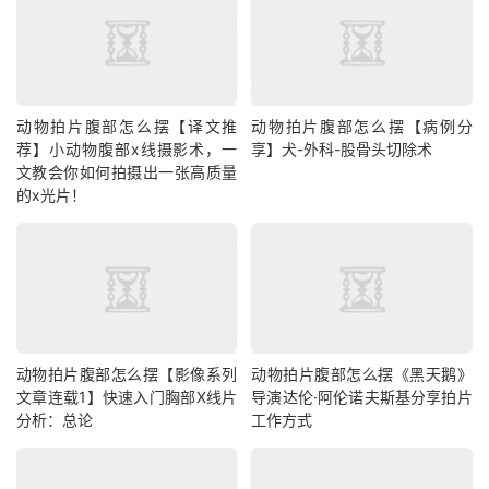
动物拍片腹部怎么摆【译文推
动物拍片腹部怎么摆【病例分
荐】小动物腹部x线摄影术，一
享】犬-外科-股骨头切除术
文教会你如何拍摄出一张高质量
的x光片！
动物拍片腹部怎么摆【影像系列
动物拍片腹部怎么摆《黑天鹅》
文章连载1】快速入门胸部X线片
导演达伦·阿伦诺夫斯基分享拍片
分析：总论
工作方式