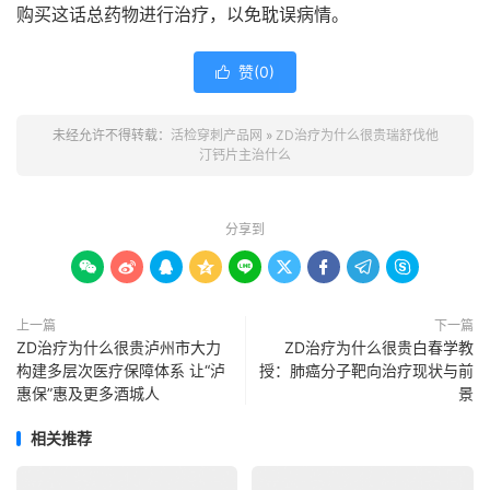
购买这话总药物进行治疗，以免耽误病情。
赞(
0
)

未经允许不得转载：
活检穿刺产品网
»
ZD治疗为什么很贵瑞舒伐他
汀钙片主治什么
分享到









上一篇
下一篇
ZD治疗为什么很贵泸州市大力
ZD治疗为什么很贵白春学教
构建多层次医疗保障体系 让“泸
授：肺癌分子靶向治疗现状与前
惠保”惠及更多酒城人
景
相关推荐