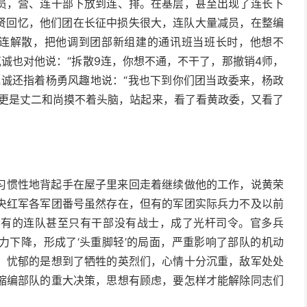
员，营、连干部下放到连、排。在基层，甚至出现了连长下
荣贤回忆，他们团在长征中损失很大，连队大量减员，在整编
9连解散，把他调到团部新组建的通讯班当班长时，他想不
诚也对他说：“拆散9连，你想不通，不干了，那撤销4师，
克诚还指着杨勇风趣地说：“我也下到你们团当政委来，杨政
贤更是丈二和尚摸不着头脑，站起来，看了看黄政委，又看了
。
习惯性地背起手在屋子里来回走着继续做他的工作，说黄荣
央红军各军团番号虽然存在，但有的军团实际兵力不及以前
，有的连队甚至只有干部没有战士，成了光杆司令。官多兵
力下降，形成了‘头重脚轻’的局面，严重影响了部队的机动
。忧郁的是想到了牺牲的英烈们，心情十分沉重，敌军处处
缩编部队的重大决策，思想有顾虑，要怎样才能解除同志们