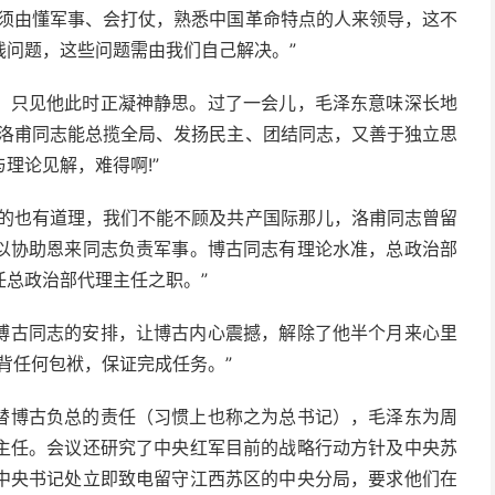
，须由懂军事、会打仗，熟悉中国革命特点的人来领导，这不
线问题，这些问题需由我们自己解决。”
，只见他此时正凝神静思。过了一会儿，毛泽东意味深长地
。洛甫同志能总揽全局、发扬民主、团结同志，又善于独立思
理论见解，难得啊!”
说的也有道理，我们不能不顾及共产国际那儿，洛甫同志曾留
以协助恩来同志负责军事。博古同志有理论水准，总政治部
总政治部代理主任之职。”
博古同志的安排，让博古内心震撼，解除了他半个月来心里
背任何包袱，保证完成任务。”
替博古负总的责任（习惯上也称之为总书记），毛泽东为周
主任。会议还研究了中央红军目前的战略行动方针及中央苏
中央书记处立即致电留守江西苏区的中央分局，要求他们在