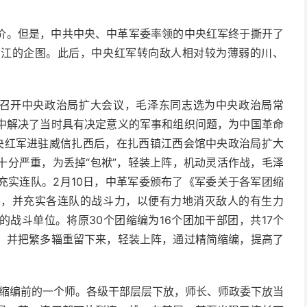
价。但是，中共中央、中革军委率领的中央红军终于撕开了
湘江的企图。此后，中央红军转向敌人相对较为薄弱的川、
州遵义召开中央政治局扩大会议，毛泽东同志选为中央政治局常
中解决了当时具有决定意义的军事和组织问题，为中国革命
，中央红军进驻威信扎西后，在扎西镇江西会馆中央政治局扩大
十分严重，为丢掉“包袱”，轻装上阵，机动灵活作战，毛泽
充实连队。2月10日，中革军委颁布了《军委关于各军团缩
要，并充实各连队的战斗力，以便有力地消灭敌人的有生力
战斗单位。将原30个团缩编为16个团加干部团，共17个
，并把繁多辎重留下来，轻装上阵，通过精简缩编，提高了
于缩编前的一个师。各级干部层层下放，师长、师政委下放当