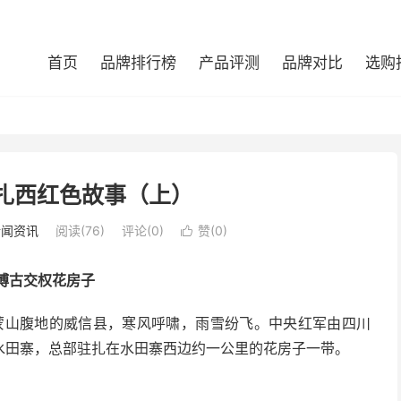
首页
品牌排行榜
产品评测
品牌对比
选购
扎西红色故事（上）
新闻资讯
阅读(76)
评论(0)
赞(
0
)

博古交权花房子
乌蒙山腹地的威信县，寒风呼啸，雨雪纷飞。中央红军由四川
水田寨，总部驻扎在水田寨西边约一公里的花房子一带。
。