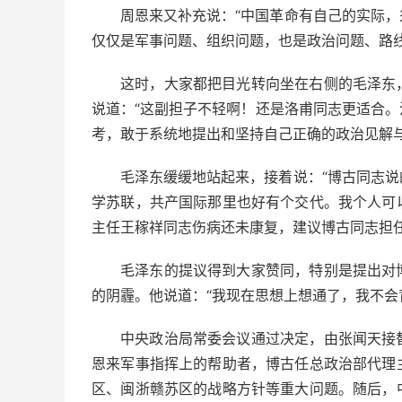
周恩来又补充说：“中国革命有自己的实际
仅仅是军事问题、组织问题，也是政治问题、路
这时，大家都把目光转向坐在右侧的毛泽东
说道：“这副担子不轻啊！还是洛甫同志更适合
考，敢于系统地提出和坚持自己正确的政治见解与
毛泽东缓缓地站起来，接着说：“博古同志
学苏联，共产国际那里也好有个交代。我个人可
主任王稼祥同志伤病还未康复，建议博古同志担任
毛泽东的提议得到大家赞同，特别是提出对
的阴霾。他说道：“我现在思想上想通了，我不会
中央政治局常委会议通过决定，由张闻天接
恩来军事指挥上的帮助者，博古任总政治部代理
区、闽浙赣苏区的战略方针等重大问题。随后，