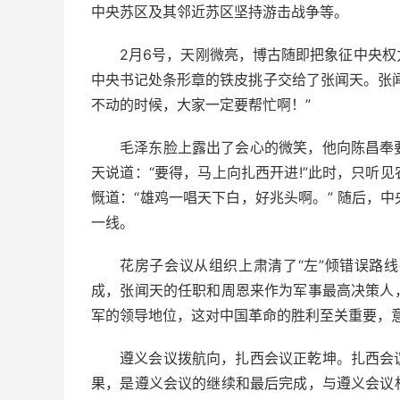
中央苏区及其邻近苏区坚持游击战争等。
2月6号，天刚微亮，博古随即把象征中央
中央书记处条形章的铁皮挑子交给了张闻天。张
不动的时候，大家一定要帮忙啊！”
毛泽东脸上露出了会心的微笑，他向陈昌奉
天说道：“要得，马上向扎西开进!”此时，只听
慨道：“雄鸡一唱天下白，好兆头啊。” 随后，
一线。
花房子会议从组织上肃清了“左”倾错误路
成，张闻天的任职和周恩来作为军事最高决策人
军的领导地位，这对中国革命的胜利至关重要，
遵义会议拨航向，扎西会议正乾坤。扎西会
果，是遵义会议的继续和最后完成，与遵义会议