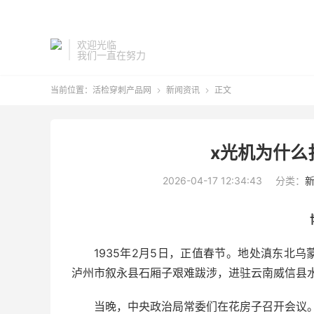
欢迎光临
我们一直在努力
当前位置：
活检穿刺产品网
新闻资讯
正文


x光机为什么
2026-04-17 12:34:43
分类：
1935年2月5日，正值春节。地处滇东北
泸州市叙永县石厢子艰难跋涉，进驻云南威信县
当晚，中央政治局常委们在花房子召开会议