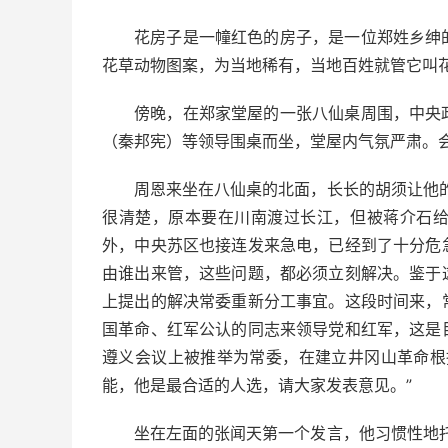
花房子是一幢红色的房子，是一位郑姓乡绅
花草动物图案，为当地稀有，当地百姓就管它叫
傍晚，在郑家堂屋的一张八仙桌周围，中央
（秦邦宪）等领导围桌而坐，堂屋内气氛严肃。
周恩来坐在八仙桌的北面，长长的胡须让他
很清楚，原本要在川南渡过长江，但被蒋介石
外，中央苏区也接连发来急电，已经到了十分危
由谁出来管，这些问题，都必须立刻解决。鉴于
上提出的解决常委重新分工事宜。这段时间来，
国革命、红军公认的同志来领导党和红军，这是
遵义会议上被推举为常委，在建立井冈山革命根
能，他是最合适的人选，请大家发表意见。”
坐在左面的张闻天第一个发言，他习惯性地