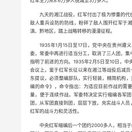
红军主力从8.6万多人锐减至3万多人。
九天的湘江战役，红军付出了极为惨重的代
敌人重兵设防的防线，粉碎了敌人围歼红军于
滇、黔地区，踏上战略转移的漫漫征程。
1935年1月15日至17日，党中央在贵
委，常委中再进行适当分工，取消了三人团，集
指明了前进的方向。1935年2月5日至10日
会议上，鉴于红军长征以来在湘江等战役后减员
东提议，必须整编部队，实行轻装，精简机构，
编的命令》，命令指出：为适应目前作战的需
量，便于连续作战，军委特决定实行缩编各军团的
团，从军团直接到团，层层下放，充实战斗人员
红军的战斗力和灵活性。
中央红军缩编后一个团约2000多人，相当