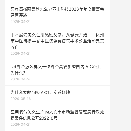
医疗器械两票制怎么办西山科技2023年年度董事会
经营评述
2026-04-21
手术展演怎么注册感恩父亲，从健康开始——化州
市中医院携手省中医院免费疝气手术公益活动完美
收官
2026-04-21
ivd外企怎么样又一位外企高管加盟国内IVD企业，
为什么？
2026-04-20
为什么要做吞咽仪器1、实验场地
2026-05-18
医用氧气怎么生产的来宾市市场监督管理局行政处
罚案件信息公开202218号
2026-04-21