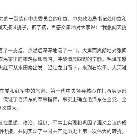
权力的一副装有中央委员会的印章、中央政治局书记处印章和
闻天接过挑子，掂了掂，百感交集地对大家说：“我张闻天挑
要了一支烟，点燃后深深地吸了一口，大声而爽朗地对张闻
见农民家里的雄鸡振翅高鸣，冲破清晨四野的宁静。毛泽东感
中央红军从水田寨出发，沿壮龙山而下，来到石坎子、大河滩
线在党和红军中的危害，第一代中央领导核心在扎西实际形
，保证了毛泽东的军事指挥，事实上确立毛泽东在全党、全
意义重大。
议在思想、政治、组织、军事上实现和巩固了遵义会议的成
相衔接，共同实现了中国共产党历史上第一次伟大的转折。