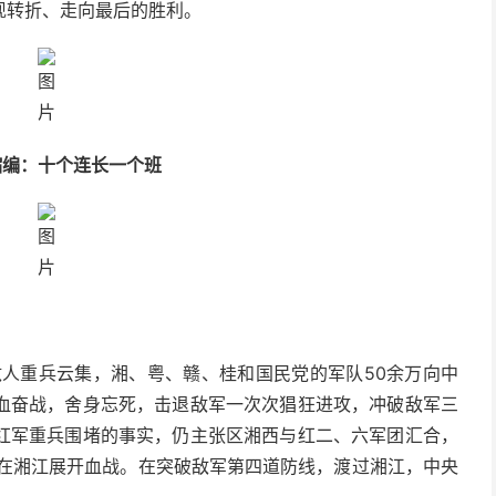
现转折、走向最后的胜利。
缩编：十个连长一个班
，敌人重兵云集，湘、粤、赣、桂和国民党的军队50余万向中
血奋战，舍身忘死，击退敌军一次次猖狂进攻，冲破敌军三
红军重兵围堵的事实，仍主张区湘西与红二、六军团汇合，
军在湘江展开血战。在突破敌军第四道防线，渡过湘江，中央