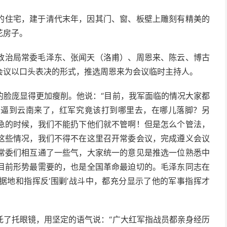
的住宅，建于清代末年，因其门、窗、板壁上雕刻有精美的
花房子。
政治局常委毛泽东、张闻天（洛甫）、周恩来、陈云、博古
会议以口头表决的形式，推选周恩来为会议临时主持人。
的脸庞显得更加瘦削。他说：“目前，我军面临的情况大家都
给逼到云南来了，红军究竟该打到哪里去，在哪儿落脚？另
急的时候，我们不能扔下他们就不管啊！但是怎么个管法，
这些情况，我们不得不在这里召开常委会议，完成遵义会议
常委们相互通了一些气，大家统一的意见是推选一位熟悉中
目前形势最需要的，也是全国革命最迫切的。毛泽东同志在
据地和指挥反‘围剿’战斗中，都充分显示了他的军事指挥才
托了托眼镜，用坚定的语气说：“广大红军指战员都亲身经历