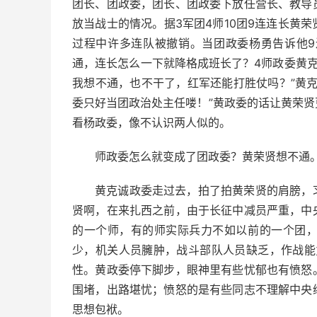
团长、团政委，团长、团政委下放任营长、教导
放当战士的情况。据3军团4师10团9连连长黄
过程中许多连队被撤销。当团政委杨勇告诉他
通，连长怎么一下就降格成班长了？4师政委黄克
我想不通，也不干了，红军还能打胜仗吗？”黄
委只好当团政治处主任喽！”黄政委的话让黄荣
看杨政委，像不认识两人似的。
师政委怎么就变成了团政委？黄荣贤想不通
黄克诚政委走过去，拍了拍黄荣贤的肩膀，
贤啊，在来扎西之前，由于长征中减员严重，中
的一个师，有的师实际兵力不如以前的一个团
少，机关人员臃肿，战斗部队人员缺乏，作战能
性。黄政委停下脚步，眼神里有些忧郁也有愤怒
围堵，出路堪忧；愤怒的是有些同志不理解中央
思想包袱。