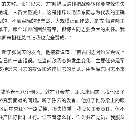
剿’的失败。长征以来，‘左’倾错误路线把战略转移变成惊慌失
绝境，人员大量减少，这是排斥以毛泽东同志为代表的正确
的、不顾实际的堡垒战、大规模正面作战，是‘左’倾冒险主
乱干。那个洋顾问固然有错，但博古同志要负大的责任。我
东同志担任总书记我也完全赞成。”
，听了张闻天的发言，他接着说道：“博古同志对遵义会议上
自己的一些错误。在当前敌我态势发生变化，主要任务是军
支持恩来同志的提议和洛甫同志的意见，由毛泽东同志出来
已散落着七八个烟头。就在开会前，周恩来同志已找他谈了
终究要面对的问题。听了陈云的发言，他推了推鼻梁上的眼
苏区后中央红军一路受挫，损失惨重，我应负主要责任，但不
共产国际批准才行。但不管怎么样，作为共产党员，我服从