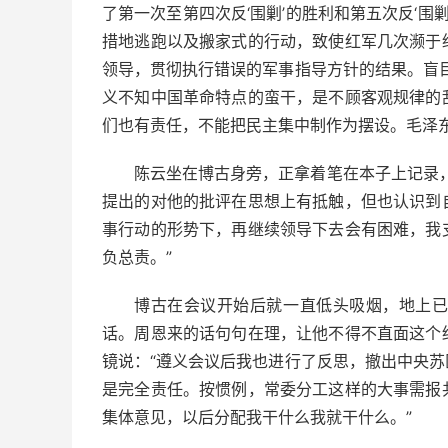
了第一次至第四次反‘围剿’的胜利和第五次反‘围
措地逃跑以及搬家式的行动，致使红军几次濒于
领导，贯彻执行错误的军事指导方针的结果。盲目
义不知中国革命特点的蛮干，是不顾客观规律的
们也有责任，不能把民主集中制作为摆设。毛泽
陈云坐在博古身旁，正拿着笔在本子上记录
提出的对他的批评在思想上有抵触，但也认识到
事行动的形势下，再继续领导下去会有困难，我
负总责。”
博古在会议开始后就一直低头吸烟，地上
话。周恩来的话句句在理，让他不得不直面这个
镜说：“遵义会议后我也进行了反思，撤出中央
是完全责任。按惯例，常委分工这样的大事需报
集体意见，以后分配我干什么我就干什么。”