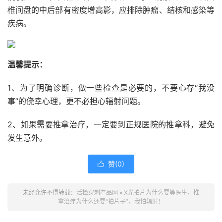
椎间盘的中后部有密度增高影，应排除肿瘤、结核和感染等
疾病。
温馨提示：
1、为了明确诊断，做一些检查是必要的，不要心存“我没
事”的侥幸心理，更不必担心辐射问题。
2、如果需要推拿治疗，一定要到正规医院的推拿科，避免
发生意外。
赞(
0
)

未经允许不得转载：
活检穿刺产品网
»
X光拍片为什么要等医生，推
拿治疗为什么还要“拍片子”，我怕辐射！