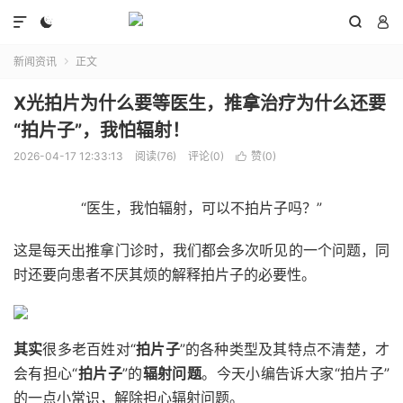




新闻资讯
正文

X光拍片为什么要等医生，推拿治疗为什么还要
“拍片子”，我怕辐射！
2026-04-17 12:33:13
阅读(76)
评论(0)
赞(
0
)

“医生，我怕辐射，可以不拍片子吗？”
这是每天出推拿门诊时，我们都会多次听见的一个问题，同
时还要向患者不厌其烦的解释拍片子的必要性。
其实
很多老百姓对“
拍片子
”的各种类型及其特点不清楚，才
会有担心“
拍片子
”的
辐射
问题
。今天小编告诉大家“拍片子”
的一点小常识，解除担心辐射问题。