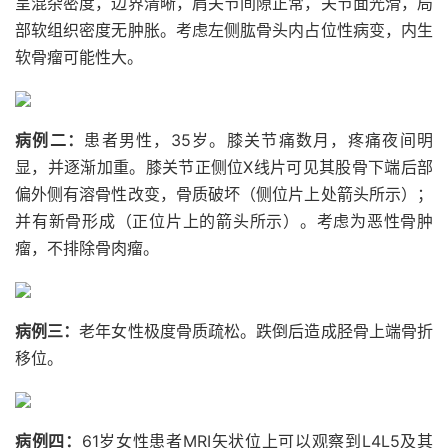
呈混杂密度，边界清晰，肩关节间隙正常，关节面光滑，局
部软组织密度无肿胀。考虑左侧肱骨头内占位性病变，内生
软骨瘤可能性大。
病例二：
患者男性，35岁。膝关节痛数月，疼痛夜间明
显，并逐渐加重。膝关节正侧位X线片可见其股骨下端后部
偏外侧有溶骨性改变，骨质破坏（侧位片上处箭头所示）；
并有新骨形成（正位片上的箭头所示）。考虑为恶性骨肿
瘤，不排除骨肉瘤。
病例三：
老年女性极度骨质疏松。跌倒后造成胫骨上端骨折
移位。
病例四：
61岁女性患者MRI矢状位上可以观察到L4L5及其