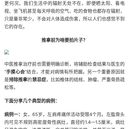
更何况，我们生活中的辐射无处不在，即便晒太阳、看电
视、坐飞机甚至每天呼吸的空气、吃的食物也都存在辐射，
只是量非常少，不会对人体造成伤害，所以人们也感觉不到
它的存在。
推拿前为啥要拍片子？
中医推拿治疗前也需要明确诊断，将辅助检查结果与医生的
“
手摸心会
”结合，才能对病情有所把握。另一个重要原因就
是
排除
推拿
的
禁忌症
，比如椎体的结核、肿瘤、严重骨质疏
松等。
下面分享几个典型的病例：
病例一：
女，65岁，左肩疼痛伴活动受限4个月。左肱骨头
内可见不规则高密度骨性病灶，直径约1.4—1.5厘米，病灶