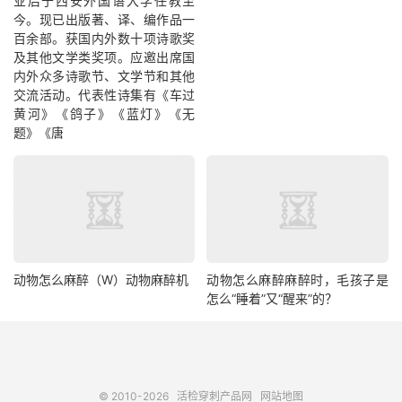
业后于西安外国语大学任教至
今。现已出版著、译、编作品一
百余部。获国内外数十项诗歌奖
及其他文学类奖项。应邀出席国
内外众多诗歌节、文学节和其他
交流活动。代表性诗集有《车过
黄河》《鸽子》《蓝灯》《无
题》《唐
动物怎么麻醉（W）动物麻醉机
动物怎么麻醉麻醉时，毛孩子是
怎么“睡着”又“醒来”的？
© 2010-2026
活检穿刺产品网
网站地图