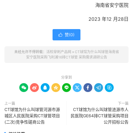
海南省安宁医院
2023 年12 月28日
赞(
0
)

未经允许不得转载：
活检穿刺产品网
»
CT球馆为什么叫球管海南省
安宁医院采购飞利浦16排CT球管 采购需求调研公告
分享到









上一篇
下一篇
CT球馆为什么叫球管河源市源
CT球馆为什么叫球管涟源市人
城区人民医院采购CT球管项目
民医院GE64排CT球管采购项目
(二次)竞争性磋商公告
公开招标公告