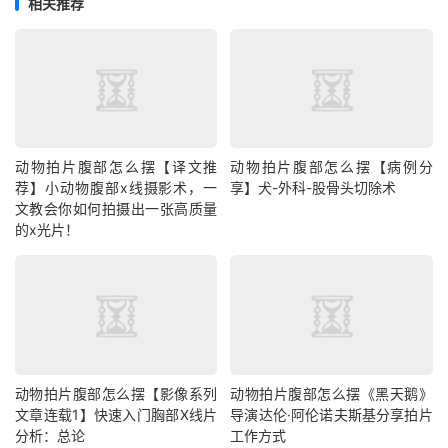
相关推荐
动物拍片腹部怎么摆【译文推
动物拍片腹部怎么摆【病例分
荐】小动物腹部x线摄影术，一
享】犬-外科-股骨头切除术
文教会你如何拍摄出一张高质量
的x光片！
动物拍片腹部怎么摆【影像系列
动物拍片腹部怎么摆《黑天鹅》
文章连载1】快速入门胸部X线片
导演达伦·阿伦诺夫斯基分享拍片
分析：总论
工作方式