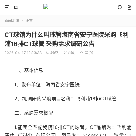




新闻资讯
正文

CT球馆为什么叫球管海南省安宁医院采购飞利
浦16排CT球管 采购需求调研公告
2026-04-17 12:23:38
阅读(67)
评论(0)
赞(
0
)

一、基本信息
1、发布单位：海南省安宁医院
2、拟调研的采购项目名称：飞利浦16排CT球管
二、采购需求概况
1.能完全匹配我院16排CT的球管，CT品牌为：飞利浦
医疗（苏州）有限公司，型号为：Access CT ，数量：1