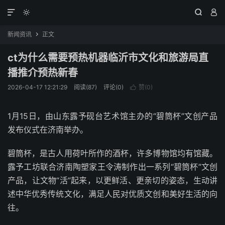




新闻资讯
正文

ct为什么需要预热机器临沂市文化和旅游局直
播推介预热新春
2026-04-17 12:21:29
阅读(87)
评论(0)
赞(
0
)

1月15日，由山东露予砚台艺术馆主办的“碧筒杯”文创产品
发布仪式在济南举办。
碧筒杯，是古人用荷叶所作的酒杯，许多博物馆均有馆藏。
露予工坊联合济南陶塑家王令涛制作出一系列“碧筒杯”文创
产品，让文物“活”起来，以更鲜活、更亲切的姿态，生动讲
述中华优秀传统文化，满足人民对优质文创和美好生活的向
往。