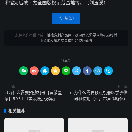
术馆先后被评为全国版权示范基地等。（刘玉溪）
赞(
0
)

未经允许不得转载：
活检穿刺产品网
»
ct为什么需要预热机器临沂
市文化和旅游局直播推介预热新春
分享到









上一篇
下一篇
ct为什么需要预热机器【营销星
ct为什么需要预热机器医学影像
球】592个『美妆洗护方案』
器械使用（ct，超声诊断仪）
相关推荐