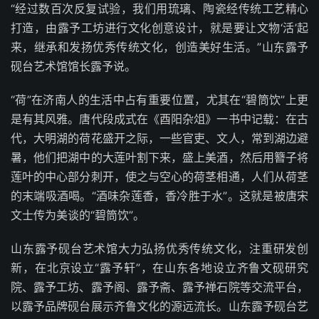
“经过数百次反复试验，我们用琉璃、陶瓷经传统工艺精心
打造，由露予工坊进行文化创意设计，就是要让文物‘活’起
来，继承和发扬优秀传统文化，创造美好生活。”山东露予
砚台艺术馆馆长露予说。
“荷”在济南人的生活中占有重要位置，尤其在“碧筒饮”上更
是有其风雅。唐代段成式在《酉阳杂俎》一书中记载：在古
代，大明湖的荷花盛开之际，一些官吏、文人，常到湖边避
暑，他们把湖中的大莲叶割下来，盛上美酒，然后用簪子将
莲叶的中心部分刺开，使之与空心的荷茎相通，人们从荷茎
的末端吸酒喝。“酒味杂莲香，香冷胜于水”。这就是被唐宋
文士传为美谈的“碧筒饮”。
山东露予砚台艺术馆大力弘扬优秀传统文化，注重研发创
新，在北京设立“露予轩”，在山东各地设立齐鲁文砚研究
院、露予工坊、露予阁、露予斋、露予禅石院等交流平台，
以露予品牌砚台展示齐鲁文化的源远流长。山东露予砚台艺