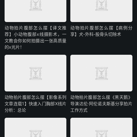
动物拍片腹部怎么摆【译文推
动物拍片腹部怎么摆【病例分
荐】小动物腹部x线摄影术，一
享】犬-外科-股骨头切除术
文教会你如何拍摄出一张高质量
的x光片！
动物拍片腹部怎么摆【影像系列
动物拍片腹部怎么摆《黑天鹅》
文章连载1】快速入门胸部X线片
导演达伦·阿伦诺夫斯基分享拍片
分析：总论
工作方式