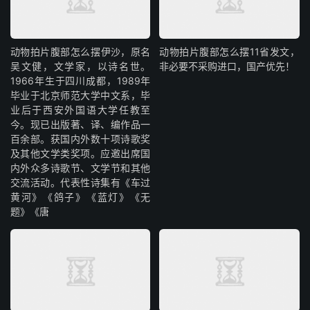
动物拍片腹部怎么摆​伊沙，原名
动物拍片腹部怎么摆11省发文，
吴文健，文学家，以诗名世。
非必要不采购进口，国产优先！
1966年生于四川成都，1989年
毕业于北京师范大学中文系，毕
业后于西安外国语大学任教至
今。现已出版著、译、编作品一
百余部。获国内外数十项诗歌奖
及其他文学类奖项。应邀出席国
内外众多诗歌节、文学节和其他
交流活动。代表性诗集有《车过
黄河》《鸽子》《蓝灯》《无
题》《唐