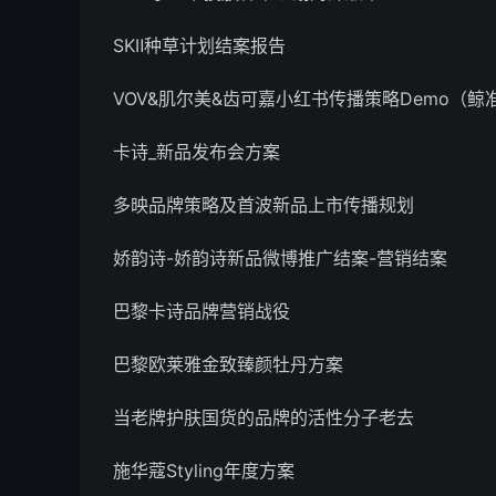
SKⅡ种草计划结案报告
VOV&肌尔美&齿可嘉小红书传播策略Demo（鲸
卡诗_新品发布会方案
多映品牌策略及首波新品上市传播规划
娇韵诗-娇韵诗新品微博推广结案-营销结案
巴黎卡诗品牌营销战役
巴黎欧莱雅金致臻颜牡丹方案
当老牌护肤国货的品牌的活性分子老去
施华蔻Styling年度方案