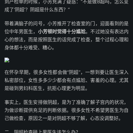
到产检单的时候，小芳充满了疑惑：“不是做B超吗，怎么变
成了‘阴超’？阴超是什么东西？”
带着满脑子的问号，小芳推开了检查室的门，迎面看到的是
位中年男医生，
小芳顿时觉得十分尴尬
。不过她没有表达内
心的想法，而是按照医生的话完成了检查，整个过程心理和
身体都十分难受、糟心。
在怀孕早期，很多女性都会做“阴超”，一想到要让医生深入
私密部位，女性多多少少都会有点尴尬、害羞的心理。尤其
是碰到男妇科医生，抗拒心理更为明显。
事实上，医生安排做阴超，是为了准确了解子宫内的状况，
为做诊断提供充足的判断依据。很多女性不希望男医生为自
己做检查，原因之一是对阴超不够了解，心态没调整好。
二、阴超检查碰上男医生该怎么办？