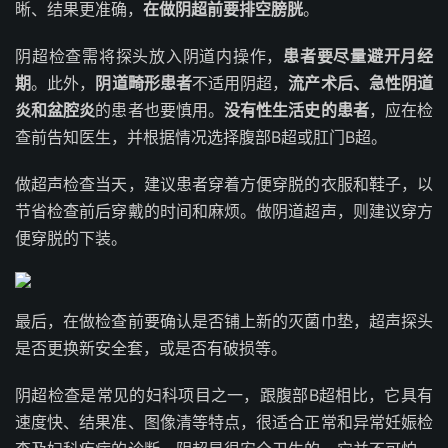
晰、结果更准确，
在做阴超前要排空膀胱
。
阴超检查需将探头放入阴道内操作，
患者要尽量避开月经
期
。此外，
阴道畸形患者
不适用阴超，
流产术后、急性阴道
炎和盆腔炎
的患者也要慎用。
没有性生活史的患者
，应在检
查前告知医生，并根据情况选择腹部B超或肛门B超。
做超声检查当天，建议患者穿着方便穿脱的衣服和鞋子，以
节省检查前后穿戴的时间和麻烦。做阴道超声，则建议穿方
便穿脱的下装。
最后，在做检查前要确认是否铺上新的灭菌巾垫，超声探头
是否更换新安全套，或是否有破损等。
阴超检查是常见的妇科项目之一，跟腹部B超相比，它具有
速度快、结果准、图像清等特点，很适合正常和异常妊娠检