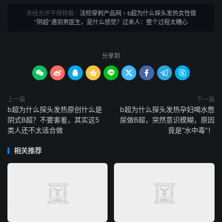
未经允许不得转载：
活检穿刺产品网
»
b超为什么探头发热女性做
“阴超”遇到男医生，是什么感觉？过来人：整个过程太糟心
分享到









上一篇
下一篇
b超为什么探头发热原创什么是
b超为什么探头发热孕妇喝水憋
阴式B超？不要害羞，其实这5
尿做B超，突然意识模糊，原因
类人还不太适合做
竟是“水中毒”！
相关推荐