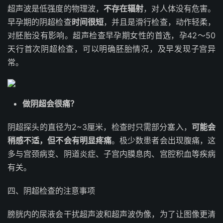
超声波是低强度的物理波，
不存在辐射
，对人体没有危害。
早孕期的阴超检查
时间很短
，并且是滑行检查，动作轻柔，
对胚胎没有影响。超声检查早孕期女性的首选，孕42～50
天行首次阴超检查，可以明确胚胎情况，及早发现子宫异
常。
做阴超会很痛？
阴超探头的直径为2~3厘米，检查时只需部分塞入，
可能会
稍感不适，但不会有明显疼痛
。极少数患者会出现腹痛，这
多与宫颈病变、阴道炎症、子宫内膜息肉、宫腔积血等疾病
有关。
四、阴超检查的注意事项
膀胱内的尿液会干扰超声波和超声波伪像，为了让图像更清