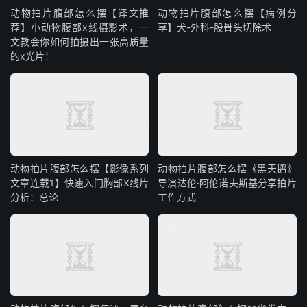
动物拍片腹部怎么摆【译文推
动物拍片腹部怎么摆【病例分
荐】小动物腹部x线摄影术，一
享】犬-外科-股骨头切除术
文教会你如何拍摄出一张高质量
的x光片！
动物拍片腹部怎么摆【影像系列
动物拍片腹部怎么摆《黑天鹅》
文章连载1】快速入门胸部X线片
导演达伦·阿伦诺夫斯基分享拍片
分析：总论
工作方式