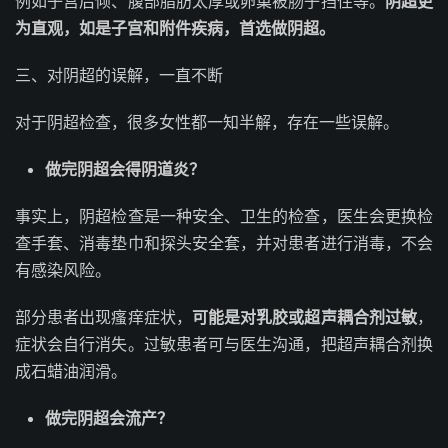
例如子宫后倾、腹部脂肪太厚或卵巢被肠子挡住等。
阴超更
为直观，如是子宫和附件疾病，首选做阴超。
三、对阴超的误解，一直不断
对于阴超检查，很多女性都一知半解，存在一些误解。
做完阴超会得阴道炎？
事实上，阴超检查是一种安全、卫生的检查，医生会更换检
查手套、消毒垫巾和探头安全套，并对患者进行消毒，不会
有感染风险。
部分患者出现瘙痒症状，
可能是对乳胶或超声耦合剂过敏
，
症状会自行消失。过敏患者可与医生沟通，把超声耦合剂换
成石蜡油润滑。
做完阴超会流产？