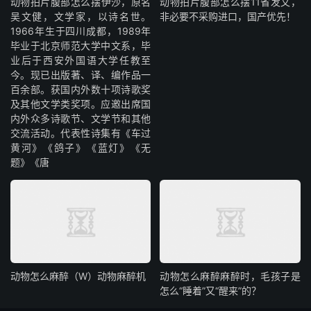
动物拍片腹部怎么摆​伊沙，原名
动物拍片腹部怎么摆11省发文，
吴文健，文学家，以诗名世。
非必要不采购进口，国产优先！
1966年生于四川成都，1989年
毕业于北京师范大学中文系，毕
业后于西安外国语大学任教至
今。现已出版著、译、编作品一
百余部。获国内外数十项诗歌奖
及其他文学类奖项。应邀出席国
内外众多诗歌节、文学节和其他
交流活动。代表性诗集有《车过
黄河》《鸽子》《蓝灯》《无
题》《唐
动物怎么麻醉（W）动物麻醉机
动物怎么麻醉麻醉时，毛孩子是
怎么“睡着”又“醒来”的？