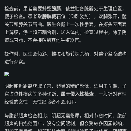
检查前，患者需要
排空膀胱
，使盆腔各脏器处于生理位置，
便于检查。患者取
膀胱截石位
（仰卧姿势），双腿张开，髋
关节和膝关节屈曲。医生会戴上一次性手套，在探头表面套
上薄膜，涂上超声耦合剂，送入体内。检查过程中，除了阴
道或直肠，不会接触到其他生殖器官。
操作时，医生会倾斜、推拉和旋转探头柄，对整个盆腔结构
进行观察。
阴超能近距离获取子宫、卵巢的精确影像，适用于孕期、子
宫占位性疾病等多种诊断，
属于侵入性检查
，一般针对有性
经验的女性，无性经验者不会采用。
与腹部超声检查相比，阴超无需憋尿，相对节省时间。腹部
超声的扫描范围广，没有空间限制，但会受较多因素影响，