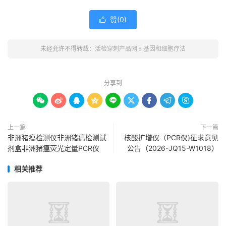
赞(
0
)

未经允许不得转载：
活检穿刺产品网
»
基因和细胞疗法
分享到









上一篇
下一篇
非洲猪瘟检测仪非洲猪瘟检测试
核酸扩增仪（PCR仪)征求意见
剂盒非洲猪瘟荧光定量PCR仪
公告（2026-JQ15-W1018）
相关推荐