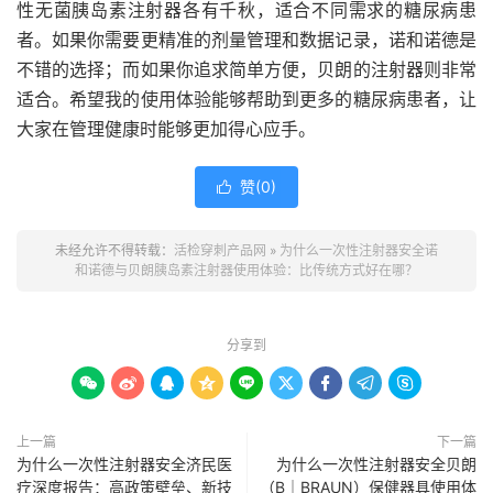
性无菌胰岛素注射器各有千秋，适合不同需求的糖尿病患
者。如果你需要更精准的剂量管理和数据记录，诺和诺德是
不错的选择；而如果你追求简单方便，贝朗的注射器则非常
适合。希望我的使用体验能够帮助到更多的糖尿病患者，让
大家在管理健康时能够更加得心应手。
赞(
0
)

未经允许不得转载：
活检穿刺产品网
»
为什么一次性注射器安全诺
和诺德与贝朗胰岛素注射器使用体验：比传统方式好在哪？
分享到









上一篇
下一篇
为什么一次性注射器安全济民医
为什么一次性注射器安全贝朗
疗深度报告：高政策壁垒、新技
（B｜BRAUN）保健器具使用体