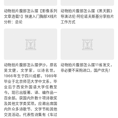
动物拍片腹部怎么摆【影像系列
动物拍片腹部怎么摆《黑天鹅》
文章连载1】快速入门胸部X线片
导演达伦·阿伦诺夫斯基分享拍片
分析：总论
工作方式
动物拍片腹部怎么摆​伊沙，原名
动物拍片腹部怎么摆11省发文，
吴文健，文学家，以诗名世。
非必要不采购进口，国产优先！
1966年生于四川成都，1989年
毕业于北京师范大学中文系，毕
业后于西安外国语大学任教至
今。现已出版著、译、编作品一
百余部。获国内外数十项诗歌奖
及其他文学类奖项。应邀出席国
内外众多诗歌节、文学节和其他
交流活动。代表性诗集有《车过