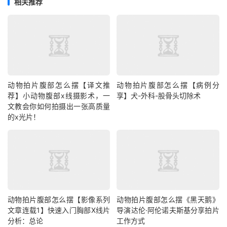
相关推荐
动物拍片腹部怎么摆【译文推
动物拍片腹部怎么摆【病例分
荐】小动物腹部x线摄影术，一
享】犬-外科-股骨头切除术
文教会你如何拍摄出一张高质量
的x光片！
动物拍片腹部怎么摆【影像系列
动物拍片腹部怎么摆《黑天鹅》
文章连载1】快速入门胸部X线片
导演达伦·阿伦诺夫斯基分享拍片
分析：总论
工作方式