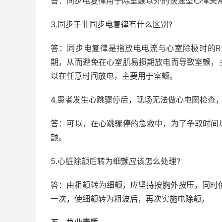
答：同步电复律用于除室颤以外的快速型心律失
3.同步于非同步电复律有什么区别?
答：同步电复律是指放电电流与心室除极时的
期，从而避免在心室肌易损期放电而导致室颤，
以在任意时间放电，主要用于室颤。
4.患者发生心跳骤停后，现场无法做心电图检查
答：可以，在心跳骤停的急救中，为了争取时间
颤。
5.心脏除颤后转为细颤应该怎么处理?
答：由粗颤转为细颤，应坚持按胸外按压，同时使
一次，使细颤转为粗波后，再次实施电除颤。