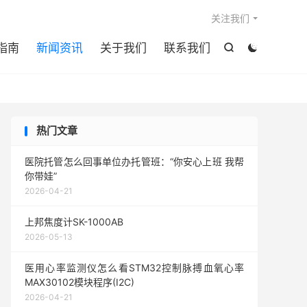

关注我们
指南
新闻资讯
关于我们
联系我们


热门文章
医院托管怎么回事单位办托管班：“你安心上班 我帮
你带娃”
2026-04-21
上邦焦度计SK-1000AB
2026-05-13
医用心率监测仪怎么看STM32控制脉搏血氧心率
MAX30102模块程序(I2C)
2026-04-21