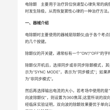
电除颤 主要用于治疗异位快速型心律失常的病
时发生除极，从而恢复窦性心律的一种治疗方法
一、器械介绍
电除颤时主要使用的器械是除颤仪;由于各个考
的几个按键。
除颤仪的开关键，通常标有一个“ON”/“OFF”
除颤仪开机后，选择同步或非同步除颤模式，其按
示为“SYNC MODE”，表示为“同步模式”；如果再
为“非同步模式”。
然后再选择输出电流的大小，若考场中使用的是“
向波除颤仪”，则设置为360焦耳;这里所说的
经临床实验证明，双向波的除颤效果要优于单向