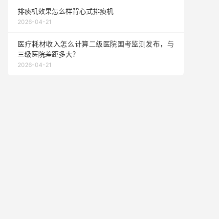
排痰机效果怎么样背心式排痰机
2026-04-21
医疗耗材收入怎么计算二级医院国考监测发布，与
三级医院差距多大？
2026-04-21