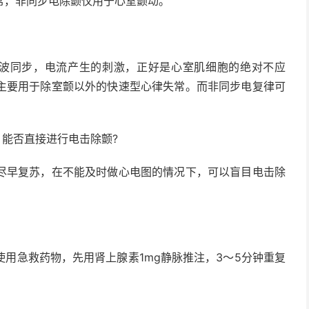
常，非同步电除颤仅用于心室颤动。
R波同步，电流产生的刺激，正好是心室肌细胞的绝对不应
主要用于除室颤以外的快速型心律失常。而非同步电复律可
，能否直接进行电击除颤?
尽早复苏，在不能及时做心电图的情况下，可以盲目电击除
用急救药物，先用肾上腺素1mg静脉推注，3～5分钟重复