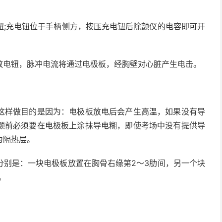
钮;充电钮位于手柄侧方，按压充电钮后除颤仪的电容即可开
放电钮，脉冲电流将通过电极板，经胸壁对心脏产生电击。
这样做目的是因为：电极板放电后会产生高温，如果没有导
颤前必须要在电极板上涂抹导电糊，即使考场中没有提供导
为隔热层。
分别是：一块电极板放置在胸骨右缘第2～3肋间，另一个块
。