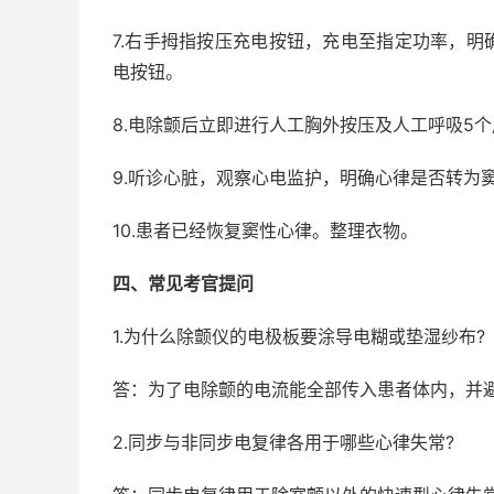
7.右手拇指按压充电按钮，充电至指定功率，
电按钮。
8.电除颤后立即进行人工胸外按压及人工呼吸5个周
9.听诊心脏，观察心电监护，明确心律是否转为
10.患者已经恢复窦性心律。整理衣物。
四、常见考官提问
1.为什么除颤仪的电极板要涂导电糊或垫湿纱布?
答：为了电除颤的电流能全部传入患者体内，并
2.同步与非同步电复律各用于哪些心律失常?