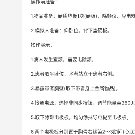
操作前准备：
1.物品准备：硬质垫板1块(硬板)，除颤仪、导电
2.模拟人准备：仰卧位。背下垫硬板。
操作演示：
1.病人发生室颤，需要电除颤。
2.患者取平卧位，术者站立于患者右侧。
3.暴露患者胸壁(取下患者身上金属物品)。
4.接通电源，选择非同步按钮，调节能量至360J(
5.取下除颤电极板，均匀涂抹导电糊至电极板。
6.两个电极板分别置于胸骨右缘第2～3肋间(心