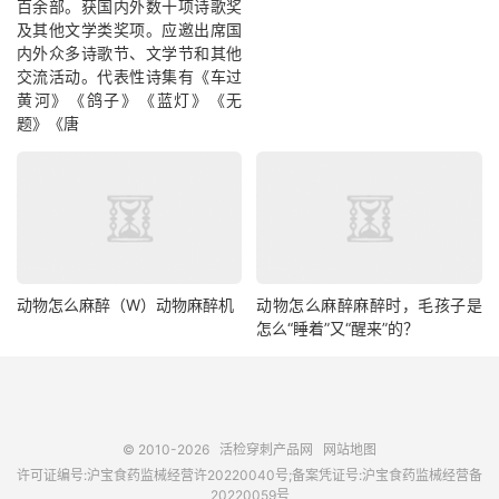
百余部。获国内外数十项诗歌奖
及其他文学类奖项。应邀出席国
内外众多诗歌节、文学节和其他
交流活动。代表性诗集有《车过
黄河》《鸽子》《蓝灯》《无
题》《唐
动物怎么麻醉（W）动物麻醉机
动物怎么麻醉麻醉时，毛孩子是
怎么“睡着”又“醒来”的？
© 2010-2026
活检穿刺产品网
网站地图
许可证编号:沪宝食药监械经营许20220040号;备案凭证号:沪宝食药监械经营备
20220059号