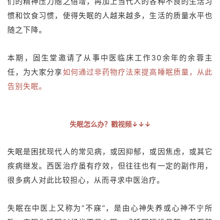
们的精神压力随之倍增，再加上当代人的各种不良的生活习
惯和饮食习惯，使得失眠的人越来越多，生活的质量水平也
随之下降。
本期，固生堂邀请了从事中医临床工作30余年的余蓉主
任，为大家分享
如何通过非药物疗法来提高睡眠质量，从此
告别失眠。
失眠怎么办？戳视频↓↓↓
失眠是困扰现代人的常见病，或因抑郁，或因焦虑，或其它
疾病继发。
西医治疗
虽
有疗效，但往往也有一定的副作用，
很多
病人
对此比较
担心
，从而寻求中医治疗。
失
眠
在中医上又称为
“不寐”，是由
心
神失养或心神不宁
所