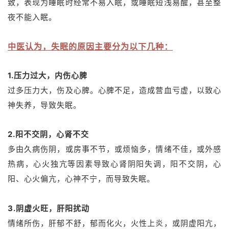
致，表
现为睡眠时经常不易入眠，或睡眠短浅易醒，甚至整
夜不能入眠。
中医认为，失眠的原因主要分为以下几种：
1.压力过大，内伤心脾
过多压力大，伤及心脾。心脾不足，造成营血亏虚，以致心
神失养，导致失眠。
2.阳不交阴，心肾不交
多由久病伤阴，或房事不节，或烦恼多，情绪不佳，或外感
热病，心火独亢等因素导致心肾阴阳失调，阳不交阴，心
阳、心火偏亢，心神不宁，而导致失眠。
3.阴虚火旺，肝阳扰动
情绪所伤，肝郁不舒，郁而化火，火性上炎，或阴虚阳亢，