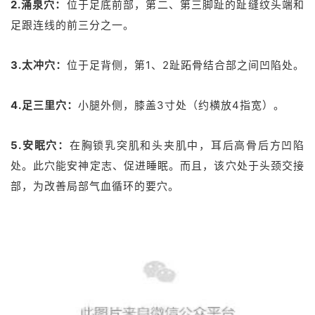
2.涌泉穴
：
位于足底前部，第二、第三脚趾的趾缝纹头端和
足跟连线的前三分之一。
3.太冲穴
：
位于足背侧，第1、2趾跖骨结合部之间凹陷处。
4.足三里穴：
小腿外侧，膝盖3寸处（约横放4指宽）。
5.安眠穴：
在胸锁乳突肌和头夹肌中，耳后高骨后方凹陷
处。此穴能安神定志、促进睡眠。而且，该穴处于头颈交接
部，为改善局部气血循环的要穴。