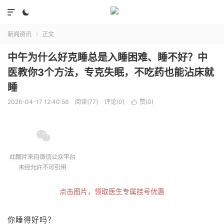


新闻资讯
正文

中午为什么好克睡总是入睡困难、睡不好？中
医教你3个方法，专克失眠，不吃药也能沾床就
睡
2026-04-17 12:40:56
阅读(77)
评论(0)
赞(
0
)

点击图片，领取医生专属挂号优惠
你睡得好吗？