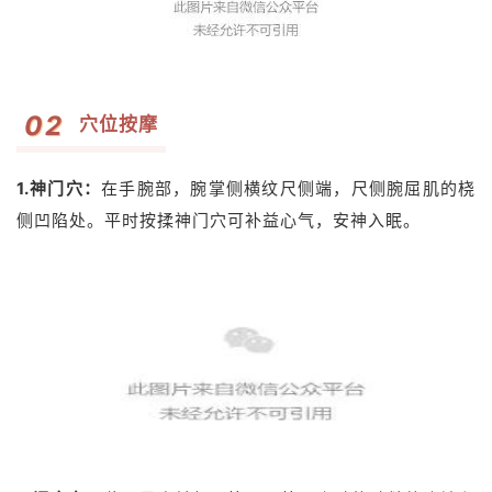
0
2
穴位按摩
1.神门穴
：
在手腕部，腕掌侧横纹尺侧端，尺侧腕屈肌的桡
侧凹陷处。
平时按揉神门穴可补益心气，安神入眠。