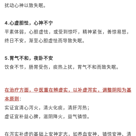
扰动心神以致失眠。
4.心虚胆怯，心神不宁
平素体弱，心胆虚怯，或受到惊吓，精神紧张，善惊易怒，
终日不安，渐至心胆虚怯而导致失眠。
5.胃气不和，夜卧不安
饮食不节，肠胃受伤，痰热上扰，胃气不和而致失眠。
在治疗方面，
中医重在
辨虚实，以补虚泻实，调整阴阳为基
本原则
：
实证宜清心泻火，清火化痰，清肝泻热；
虚证宜补益心脾，滋阴降火，益气镇惊。
在泻实补虚的基础上安神定志，如养血安神、镇惊安神、清