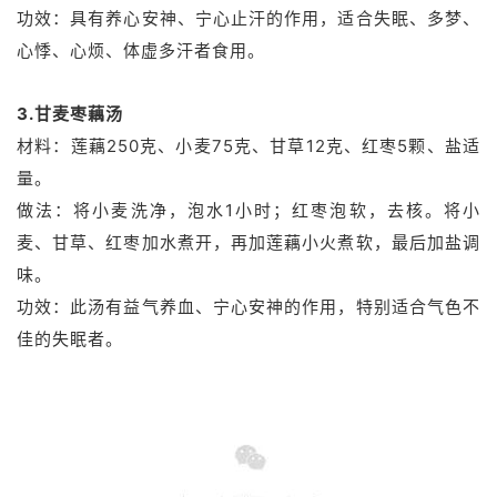
功效：具有养心安神、宁心止汗的作用，适合失眠、多梦、
心悸、心烦、体虚多汗者食用。
3.甘麦枣藕汤
材料：莲藕250克、小麦75克、甘草12克、红枣5颗、盐适
量。
做法：将小麦洗净，泡水1小时；红枣泡软，去核。将小
麦、甘草、红枣加水煮开，再加莲藕小火煮软，最后加盐调
味。
功效：此汤有益气养血、宁心安神的作用，特别适合气色不
佳的失眠者。