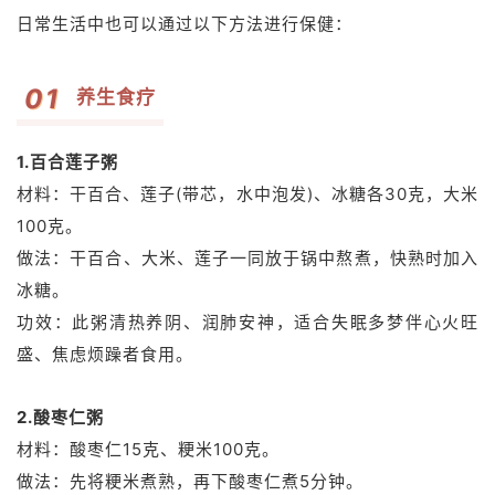
日常生活中也可以通过以下方法进行保健：
0
1
养生食疗
1.百合莲子粥
材料：干百合、莲子(带芯，水中泡发)、冰糖各30克，大米
100克。
做法：
干
百合、大米、莲子一同放于锅中熬煮，快熟时加入
冰糖。
功效：此粥清热养阴、润肺安神，适合失眠多梦伴心火旺
盛、焦虑烦躁者食用。
2.酸枣仁粥
材料：
酸枣仁15克、粳米100克。
做法：先将粳米煮熟，再下酸枣仁煮5分钟。