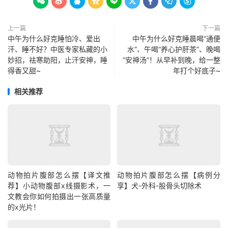









上一篇
下一篇
中午为什么好克睡怕冷、爱出
中午为什么好克睡晨喝“通便
汗、睡不好？中医专家私藏的小
水”、午喝“养心护肝茶”、晚喝
妙招，祛寒助阳，止汗安神，睡
“安神汤”！从早补到晚，给一整
得香又甜~
年打个好底子~
相关推荐
动物拍片腹部怎么摆【译文推
动物拍片腹部怎么摆【病例分
荐】小动物腹部x线摄影术，一
享】犬-外科-股骨头切除术
文教会你如何拍摄出一张高质量
的x光片！