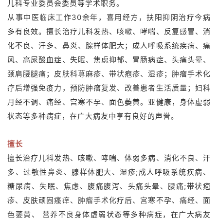
儿科专业委员会委员等学术职务。
从事中医临床工作30余年，喜用经方，扶阳抑阴治疗今病
多有良效。擅长治疗儿科发热、咳嗽、哮喘、反复感冒、消
化不良、汗多、鼻炎、腺样体肥大；成人呼吸系统疾病、痛
风、高尿酸血症、失眠、焦虑抑郁、胃肠病症、头痛头晕、
颈肩腰腿痛；皮肤科荨麻疹、带状疱疹、湿疹；肿瘤手术化
疗后增强免疫力，预防肿瘤复发、改善患者生活质量；妇科
月经不调、痛经、宫寒不孕、面色萎黄。亚健康，身体虚弱
状态等多种病症，在广大病友中享有良好的声誉。
擅长
擅长治疗儿科发热、咳嗽、哮喘、体弱多病、消化不良、汗
多、过敏性鼻炎、腺样体肥大、湿疹;成人呼吸系统疾病、
糖尿病、失眠、焦虑、腹痛腹泻、头痛头晕、腰痛;带状疱
疹、皮肤顽固瘙痒、肿瘤手术化疗后、宫寒不孕、痛经、面
色萎黄、 营养不良身体虚弱状态等多种病症，在广大病友