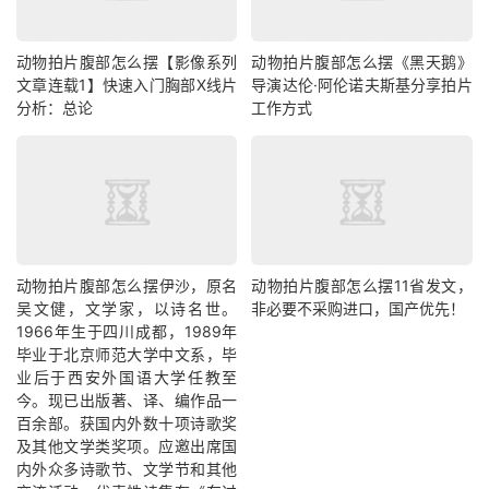
动物拍片腹部怎么摆【影像系列
动物拍片腹部怎么摆《黑天鹅》
文章连载1】快速入门胸部X线片
导演达伦·阿伦诺夫斯基分享拍片
分析：总论
工作方式
动物拍片腹部怎么摆​伊沙，原名
动物拍片腹部怎么摆11省发文，
吴文健，文学家，以诗名世。
非必要不采购进口，国产优先！
1966年生于四川成都，1989年
毕业于北京师范大学中文系，毕
业后于西安外国语大学任教至
今。现已出版著、译、编作品一
百余部。获国内外数十项诗歌奖
及其他文学类奖项。应邀出席国
内外众多诗歌节、文学节和其他