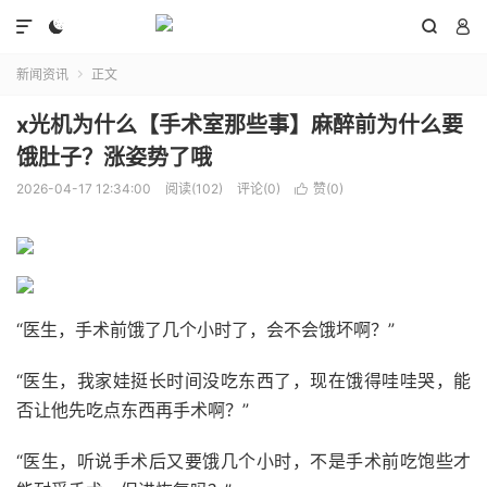




新闻资讯
正文

x光机为什么【手术室那些事】麻醉前为什么要
饿肚子？涨姿势了哦
2026-04-17 12:34:00
阅读(102)
评论(0)
赞(
0
)

“医生，手术前饿了几个小时了，会不会饿坏啊？”
“医生，我家娃挺长时间没吃东西了，现在饿得哇哇哭，能
否让他先吃点东西再手术啊？”
“医生，听说手术后又要饿几个小时，不是手术前吃饱些才