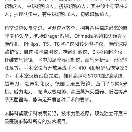
职称7人，中级职称3人，初级职称6人，其中硕士研究生3
人；护理队伍中，有中级职称10人，初级职称18人。
科室设施设备先进、监测仪器齐全，拥有各种临床必需的麻
醉专科设备，包括Drager系列、Ohmeda系列和迈瑞系列
麻醉机，Philips、T5、T8监护仪和转运监护仪，麻醉深度
监护仪，肌肉松弛监测仪，神经刺激仪、BK彩色超声仪，
纤维支气管镜，术中加温降温控制仪，血气分析仪，靶控输
注泵等。手术室设有开放层流手术间10间和麻醉后恢复室3
个。手术室仪器设备先进，拥有高清晰STORZ腔镜系统、
超声刀、超声乳化仪、德国目乐显微镜、西门子C臂X光
机、威力电刀、蛇牌双极电凝、高压蒸汽灭菌器、低温等离
子灭菌器等，能满足开展各种手术的要求。
麻醉科紧跟学科发展前沿，技术力量雄厚，现能独立开展三
级医院麻醉科所有的技术项目。