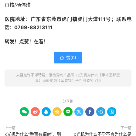
审核/杨伟琪
医院地址：广东省东莞市虎门镇虎门大道111号；联系电
话：0769-88213111
转发！点赞！在看！
赞(
0
)

未经允许不得转载：
活检穿刺产品网
»
x光机为什么【手术室那些
事】麻醉前为什么要饿肚子？涨姿势了哦
分享到









上一篇
下一篇
x光机为什么“香蕉有辐射”，到
x光机为什么不孕不育为什么是