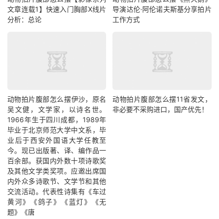
文章连载1】快速入门胸部X线片
导演达伦·阿伦诺夫斯基分享拍片
分析：总论
工作方式
动物拍片腹部怎么摆​伊沙，原名
动物拍片腹部怎么摆11省发文，
吴文健，文学家，以诗名世。
非必要不采购进口，国产优先！
1966年生于四川成都，1989年
毕业于北京师范大学中文系，毕
业后于西安外国语大学任教至
今。现已出版著、译、编作品一
百余部。获国内外数十项诗歌奖
及其他文学类奖项。应邀出席国
内外众多诗歌节、文学节和其他
交流活动。代表性诗集有《车过
黄河》《鸽子》《蓝灯》《无
题》《唐