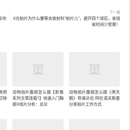
下一篇
系你
X光拍片为什么要等去放射科“拍片儿”，避开四个误区，省钱
省时间少受罪！
病例
动物拍片腹部怎么摆【影像
动物拍片腹部怎么摆《黑天
切除
系列文章连载1】快速入门胸
鹅》导演达伦·阿伦诺夫斯基
部X线片分析：总论
分享拍片工作方式