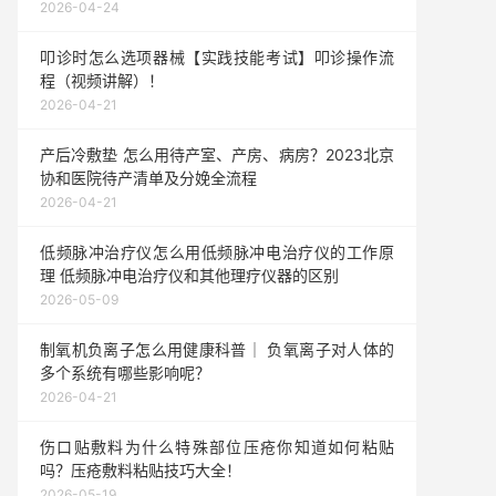
2026-04-24
叩诊时怎么选项器械【实践技能考试】叩诊操作流
程（视频讲解）！
2026-04-21
产后冷敷垫 怎么用待产室、产房、病房？2023北京
协和医院待产清单及分娩全流程
2026-04-21
低频脉冲治疗仪怎么用低频脉冲电治疗仪的工作原
理 低频脉冲电治疗仪和其他理疗仪器的区别
2026-05-09
制氧机负离子怎么用健康科普｜ 负氧离子对人体的
多个系统有哪些影响呢？
2026-04-21
伤口贴敷料为什么特殊部位压疮你知道如何粘贴
吗？压疮敷料粘贴技巧大全！
2026-05-19