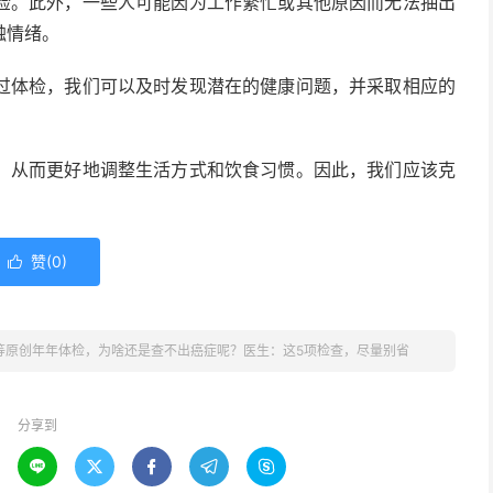
检。此外，一些人可能因为工作繁忙或其他原因而无法抽出
触情绪。
过体检，我们可以及时发现潜在的健康问题，并采取相应的
，从而更好地调整生活方式和饮食习惯。因此，我们应该克
赞(
0
)

等原创年年体检，为啥还是查不出癌症呢？医生：这5项检查，尽量别省
分享到




