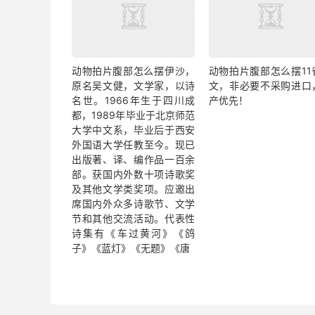
动物拍片腹部怎么摆​伊沙，
动物拍片腹部怎么摆11
原名吴文健，文学家，以诗
文，非必要不采购进口
名世。1966年生于四川成
产优先！
都，1989年毕业于北京师范
大学中文系，毕业后于西安
外国语大学任教至今。现已
出版著、译、编作品一百余
部。获国内外数十项诗歌奖
及其他文学类奖项。应邀出
席国内外众多诗歌节、文学
节和其他交流活动。代表性
诗集有《车过黄河》《鸽
子》《蓝灯》《无题》《唐