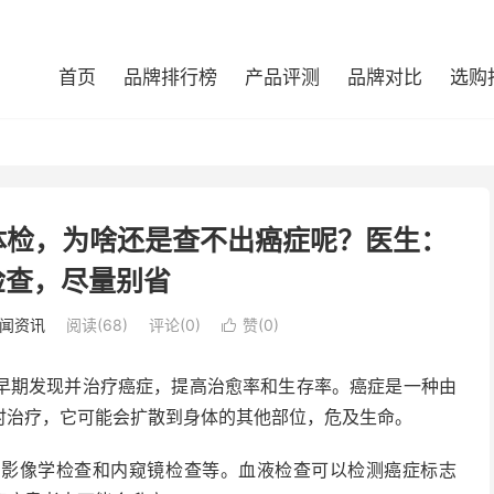
首页
品牌排行榜
产品评测
品牌对比
选购
体检，为啥还是查不出癌症呢？医生：
检查，尽量别省
闻资讯
阅读(68)
评论(0)
赞(
0
)

早期发现并治疗癌症，提高治愈率和生存率。癌症是一种由
时治疗，它可能会扩散到身体的其他部位，危及生命。
、影像学检查和内窥镜检查等。血液检查可以检测癌症标志