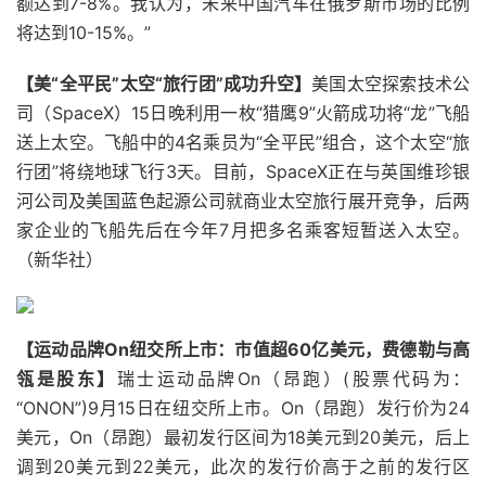
额达到7-8%。我认为，未来中国汽车在俄罗斯市场的比例
将达到10-15%。”
【美“全平民”太空“旅行团”成功升空】
美国太空探索技术公
司（SpaceX）15日晚利用一枚“猎鹰9”火箭成功将“龙”飞船
送上太空。飞船中的4名乘员为“全平民”组合，这个太空“旅
行团”将绕地球飞行3天。目前，SpaceX正在与英国维珍银
河公司及美国蓝色起源公司就商业太空旅行展开竞争，后两
家企业的飞船先后在今年7月把多名乘客短暂送入太空。
（新华社）
【运动品牌On纽交所上市：市值超60亿美元，费德勒与高
瓴是股东】
瑞士运动品牌On（昂跑）(股票代码为：
“ONON”)9月15日在纽交所上市。On（昂跑）发行价为24
美元，On（昂跑）最初发行区间为18美元到20美元，后上
调到20美元到22美元，此次的发行价高于之前的发行区