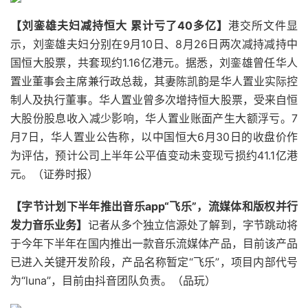
【刘銮雄夫妇减持恒大 累计亏了40多亿】
港交所文件显
示，刘銮雄夫妇分别在9月10日、8月26日两次减持减持中
国恒大股票，共套现约1.16亿港元。据悉，刘銮雄曾任华人
置业董事会主席兼行政总裁，其妻陈凯韵是华人置业实际控
制人及执行董事。华人置业曾多次增持恒大股票，受来自恒
大股份股息收入减少影响，华人置业账面产生大额浮亏。7
月7日，华人置业公告称，以中国恒大6月30日的收盘价作
为评估，预计公司上半年公平值变动未变现亏损约41.1亿港
元。（证券时报）
【字节计划下半年推出音乐app“飞乐”，流媒体和版权并行
发力音乐业务】
记者从多个独立信源处了解到，字节跳动将
于今年下半年在国内推出一款音乐流媒体产品，目前该产品
已进入关键开发阶段，产品名称暂定“飞乐”，项目内部代号
为“luna”，目前由抖音团队负责。（品玩）