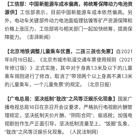
【工信部：中国新能源车成本偏高，将统筹保障动力电池资
源
供
】
工信部表示，目前中国新能源车成本依然偏高。另
外，电动车关键部件动力电池面临锂钴镍等矿产资源保障和
价格上涨压力，工信部将与相关部门一起加快统筹，提高保
障能力。（澎湃新闻）
【北京地铁调整儿童乘车优惠，二孩三孩也免票】
自2021
年9月19日起，《北京市城市轨道交通车票使用规则（2021
年修订版）》正式实施，其中对于身高1.3米及以下的儿童
乘车规则进行了修改，取消了“带领两个以上身高不满1.3米
的儿童乘车，一个儿童免票”的规定。（北京日报）
【广电总局：坚决抵制“耽改”之风等泛娱乐化现象】
国家广
播电视总局16日在京召开会议要求，严格执行电视剧片酬管
理规定，坚决抵制天价片酬、“阴阳合同”、偷逃税；加强电
视剧创作生产正面引导，坚决抵制流量至上、“饭圈”乱象、
“耽改”之风等泛娱乐化现象。（人民法制网）