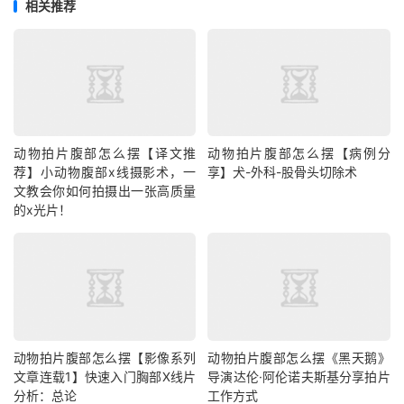
相关推荐
动物拍片腹部怎么摆【译文推
动物拍片腹部怎么摆【病例分
荐】小动物腹部x线摄影术，一
享】犬-外科-股骨头切除术
文教会你如何拍摄出一张高质量
的x光片！
动物拍片腹部怎么摆【影像系列
动物拍片腹部怎么摆《黑天鹅》
文章连载1】快速入门胸部X线片
导演达伦·阿伦诺夫斯基分享拍片
分析：总论
工作方式