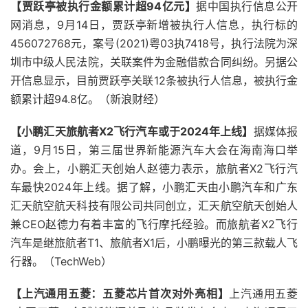
【贾跃亭被执行金额累计超94亿元】
据中国执行信息公开
网消息，9月14日，贾跃亭新增被执行人信息，执行标的
456072768元，案号(2021)粤03执7418号，执行法院为深
圳市中级人民法院，关联案件为金融借款合同纠纷。另据公
开信息显示，目前贾跃亭关联12条被执行人信息，被执行金
额累计超94.8亿。（新浪财经）
【小鹏汇天旅航者X2飞行汽车或于2024年上线】
据媒体报
道，9月15日，第三届世界新能源汽车大会在海南海口举
办。会上，小鹏汇天创始人赵德力表示，旅航者X2飞行汽
车最快2024年上线。据了解，小鹏汇天由小鹏汽车和广东
汇天航空航天科技有限公司共同创立，汇天航空航天创始人
兼CEO赵德力有着丰富的飞行摩托经验。而旅航者X2飞行
汽车是继旅航者T1、旅航者X1后，小鹏曝光的第三款载人飞
行器。（TechWeb）
【上汽通用五菱：五菱芯片首次对外亮相】
上汽通用五菱