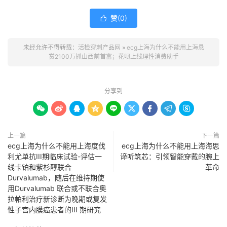
赞(
0
)

未经允许不得转载：
活检穿刺产品网
»
ecg上海为什么不能用上海悬
赏2100万抓山西前首富；花呗上线理性消费助手
分享到









上一篇
下一篇
ecg上海为什么不能用上海度伐
ecg上海为什么不能用上海海思
利尤单抗III期临床试验-评估一
谛听筑芯：引领智能穿戴的腕上
线卡铂和紫杉醇联合
革命
Durvalumab，随后在维持期使
用Durvalumab 联合或不联合奥
拉帕利治疗新诊断为晚期或复发
性子宫内膜癌患者的III 期研究