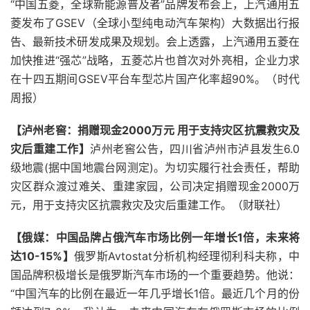
“中国五菱，全球新能源普及者”品牌发布会上，上汽通用五
菱发布了GSEV（全球小型纯电动汽车架构）大数据出行报
告、最新技术研发成果及规划。会上透露，上汽通用五菱在
加快推进“强芯”战略，五菱芯片也首次对外亮相，企业力求
在十四五期间GSEV平台车型芯片国产化率超90%。（时代
周报）
【泸州老窖：捐赠现金2000万元 用于支持灾区抗震救灾及
灾后重建工作】
泸州老窖公告，四川省泸州市泸县发生6.0
级地震(据中国地震台网测定)。为切实履行社会责任，帮助
灾区群众渡过难关、重建家园，公司决定捐赠现金2000万
元，用于支持灾区抗震救灾及灾后重建工作。（财联社）
【俄媒：中国品牌占俄汽车市场比例一年增长1倍，未来将
达10-15%】
俄罗斯Avtostat分析机构经理彻利科夫称，中
国品牌积极增长是俄罗斯汽车市场的一个重要趋势。他说：
“中国汽车的比例在最近一年几乎增长1倍。最近几个月的份