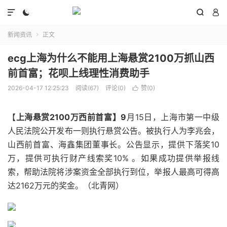




新闻资讯
正文

ecg上海为什么不能用上海悬赏2100万抓山西
前首富；花呗上线理性消费助手
2026-04-17 12:25:23
阅读(67)
评论(0)
赞(
0
)

【
上海悬赏2100万西前首富】9
月15日，上海市第一中级
人民法院公开发布一则执行悬赏公告。被执行人为李兆会，
山西前首富、海鑫集团董事长。公告显示，提供下落奖10
万，提供可执行财产线索奖10% 。如果成功提供举报线
索，帮助法院将涉案资金全部执行到位，举报人最高可得高
达2162万元的奖金。（北青网）