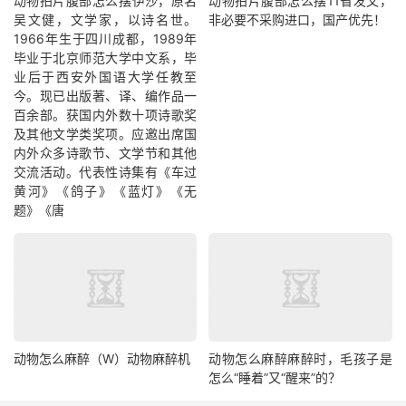
动物拍片腹部怎么摆​伊沙，原名
动物拍片腹部怎么摆11省发文，
吴文健，文学家，以诗名世。
非必要不采购进口，国产优先！
1966年生于四川成都，1989年
毕业于北京师范大学中文系，毕
业后于西安外国语大学任教至
今。现已出版著、译、编作品一
百余部。获国内外数十项诗歌奖
及其他文学类奖项。应邀出席国
内外众多诗歌节、文学节和其他
交流活动。代表性诗集有《车过
黄河》《鸽子》《蓝灯》《无
题》《唐
动物怎么麻醉（W）动物麻醉机
动物怎么麻醉麻醉时，毛孩子是
怎么“睡着”又“醒来”的？