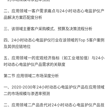
二、应用领域一客户需求痛点与24小时动态心电监护仪产
品解决方案匹配度分析
三、该领域主要客户采购模式、预算及决策流程分析
四、24小时动态心电监护仪行业在该领域的Top 5客户案例
及其供应链地位
五、应用领域一的宏观经济指标（如工业增加值）与24小
时动态心电监护仪产品需求的关联度
第二节 应用领域二市场深度分析
一、2020-2030年24小时动态心电监护仪产品在应用领域
二的市场规模与渗透率预测
二、应用领域二产品迭代对24小时动态心电监护仪产品技