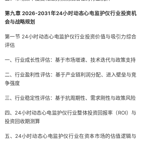
第九章 2026-2031年24小时动态心电监护仪行业投资机
会与战略规划
第一节 24小时动态心电监护仪行业投资价值与吸引力综合
评估
一、行业成长性评估：基于市场增速、技术迭代与政策支持
二、行业盈利性评估：基于产业链利润分配、进入壁垒与竞
争强度
三、行业稳定性评估：基于抗周期性、需求刚性与政策风险
四、24小时动态心电监护仪行业整体投资回报率（ROI）与
投资回收期测算
五、24小时动态心电监护仪行业在资本市场的估值逻辑与