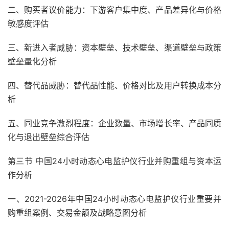
二、购买者议价能力：下游客户集中度、产品差异化与价格
敏感度评估
三、新进入者威胁：资本壁垒、技术壁垒、渠道壁垒与政策
壁垒量化分析
四、替代品威胁：替代品性能、价格对比及用户转换成本分
析
五、同业竞争激烈程度：企业数量、市场增长率、产品同质
化与退出壁垒综合评估
第三节 中国24小时动态心电监护仪行业并购重组与资本运
作分析
一、2021-2026年中国24小时动态心电监护仪行业重要并
购重组案例、交易金额及战略意图分析