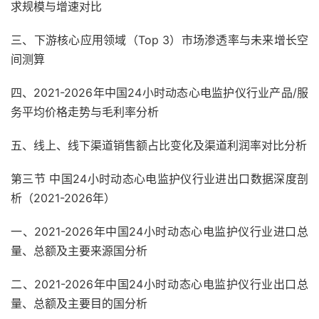
求规模与增速对比
三、下游核心应用领域（Top 3）市场渗透率与未来增长空
间测算
四、2021-2026年中国24小时动态心电监护仪行业产品/服
务平均价格走势与毛利率分析
五、线上、线下渠道销售额占比变化及渠道利润率对比分析
第三节 中国24小时动态心电监护仪行业进出口数据深度剖
析（2021-2026年）
一、2021-2026年中国24小时动态心电监护仪行业进口总
量、总额及主要来源国分析
二、2021-2026年中国24小时动态心电监护仪行业出口总
量、总额及主要目的国分析