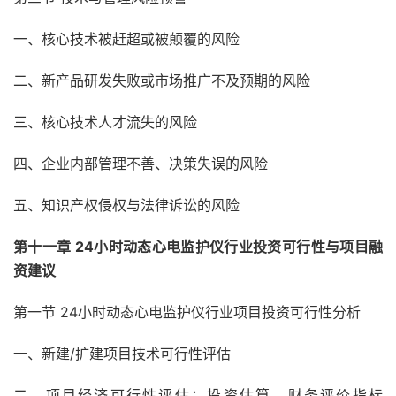
一、核心技术被赶超或被颠覆的风险
二、新产品研发失败或市场推广不及预期的风险
三、核心技术人才流失的风险
四、企业内部管理不善、决策失误的风险
五、知识产权侵权与法律诉讼的风险
第十一章 24小时动态心电监护仪行业投资可行性与项目融
资建议
第一节 24小时动态心电监护仪行业项目投资可行性分析
一、新建/扩建项目技术可行性评估
二、项目经济可行性评估：投资估算、财务评价指标