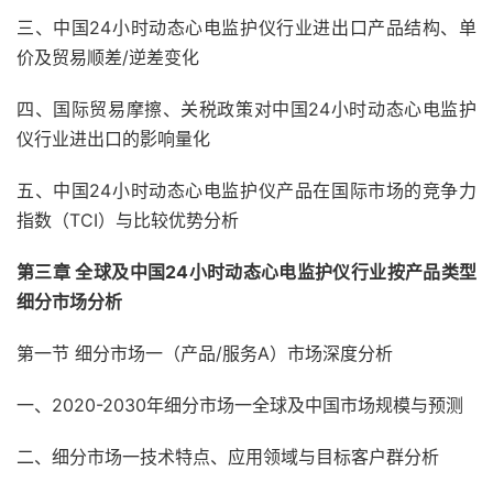
三、中国24小时动态心电监护仪行业进出口产品结构、单
价及贸易顺差/逆差变化
四、国际贸易摩擦、关税政策对中国24小时动态心电监护
仪行业进出口的影响量化
五、中国24小时动态心电监护仪产品在国际市场的竞争力
指数（TCI）与比较优势分析
第三章 全球及中国24小时动态心电监护仪行业按产品类型
细分市场分析
第一节 细分市场一（产品/服务A）市场深度分析
一、2020-2030年细分市场一全球及中国市场规模与预测
二、细分市场一技术特点、应用领域与目标客户群分析