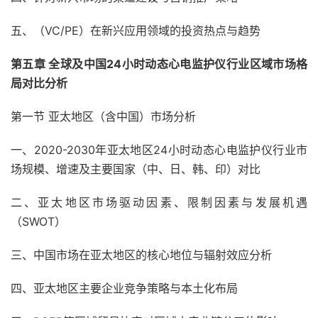
五、（VC/PE）在新兴应用领域的投资热点与趋势
第五章 全球及中国24小时动态心电监护仪行业区域市场格
局对比分析
第一节 亚太地区（含中国）市场分析
一、2020-2030年亚太地区24小时动态心电监护仪行业市
场规模、增速及主要国家（中、日、韩、印）对比
二、亚太地区市场驱动因素、限制因素与发展机遇
（SWOT）
三、中国市场在亚太地区的核心地位与辐射效应分析
四、亚太地区主要企业竞争策略与本土化布局