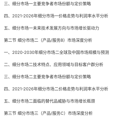
三、细分市场一主要竞争者市场份额与定价策略
四、2021-2026年细分市场一价格走势与利润率水平分析
五、细分市场一未来技术发展方向与市场增长驱动力
第二节 细分市场二（产品/服务B）市场深度分析
一、2020-2030年细分市场二全球及中国市场规模与预测
二、细分市场二技术特点、应用领域与目标客户群分析
三、细分市场二主要竞争者市场份额与定价策略
四、2021-2026年细分市场二价格走势与利润率水平分析
五、细分市场二面临的替代品威胁与市场增长瓶颈
第三节 细分市场三（产品/服务C）市场深度分析