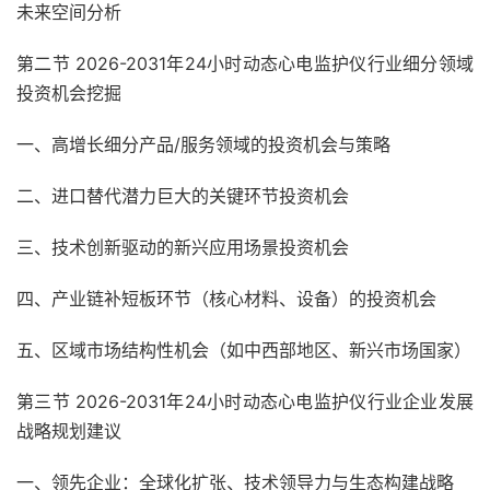
未来空间分析
第二节 2026-2031年24小时动态心电监护仪行业细分领域
投资机会挖掘
一、高增长细分产品/服务领域的投资机会与策略
二、进口替代潜力巨大的关键环节投资机会
三、技术创新驱动的新兴应用场景投资机会
四、产业链补短板环节（核心材料、设备）的投资机会
五、区域市场结构性机会（如中西部地区、新兴市场国家）
第三节 2026-2031年24小时动态心电监护仪行业企业发展
战略规划建议
一、领先企业：全球化扩张、技术领导力与生态构建战略