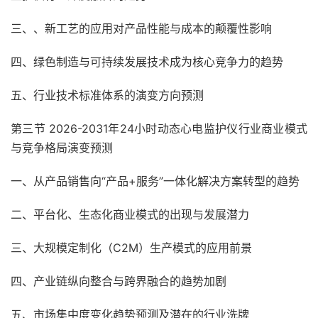
三、、新工艺的应用对产品性能与成本的颠覆性影响
四、绿色制造与可持续发展技术成为核心竞争力的趋势
五、行业技术标准体系的演变方向预测
第三节 2026-2031年24小时动态心电监护仪行业商业模式
与竞争格局演变预测
一、从产品销售向“产品+服务”一体化解决方案转型的趋势
二、平台化、生态化商业模式的出现与发展潜力
三、大规模定制化（C2M）生产模式的应用前景
四、产业链纵向整合与跨界融合的趋势加剧
五、市场集中度变化趋势预测及潜在的行业洗牌