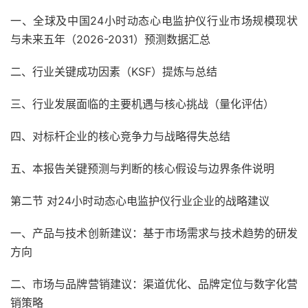
一、全球及中国24小时动态心电监护仪行业市场规模现状
与未来五年（2026-2031）预测数据汇总
二、行业关键成功因素（KSF）提炼与总结
三、行业发展面临的主要机遇与核心挑战（量化评估）
四、对标杆企业的核心竞争力与战略得失总结
五、本报告关键预测与判断的核心假设与边界条件说明
第二节 对24小时动态心电监护仪行业企业的战略建议
一、产品与技术创新建议：基于市场需求与技术趋势的研发
方向
二、市场与品牌营销建议：渠道优化、品牌定位与数字化营
销策略