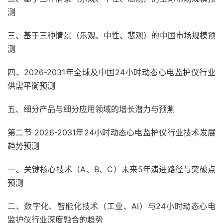
测
三、基于三种情景（乐观、中性、悲观）的中国市场规模预
测
四、2026-2031年全球及中国24小时动态心电监护仪行业
供需平衡预测
五、细分产品与细分应用领域的增长潜力与预测
第二节 2026-2031年24小时动态心电监护仪行业技术发展
趋势预测
一、关键核心技术（A、B、C）未来5年演进路径与突破点
预测
二、数字化、智能化技术（工业、AI）与24小时动态心电
监护仪行业深度融合的趋势