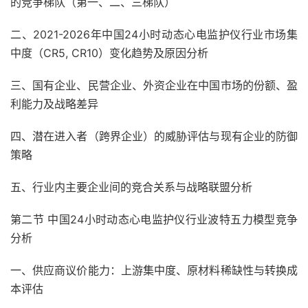
的竞争梯队（第一、二、三梯队）
二、2021-2026年中国24小时动态心电监护仪行业市场集
中度（CR5, CR10）变化趋势及原因分析
三、国有企业、民营企业、外资企业在中国市场的份额、盈
利能力及战略差异
四、潜在进入者（跨界企业）的威胁评估与现有企业的防御
策略
五、行业内主要企业间的竞合关系与战略联盟分析
第二节 中国24小时动态心电监护仪行业波特五力模型竞争
分析
一、供应商议价能力：上游集中度、原材料稀缺性与转换成
本评估