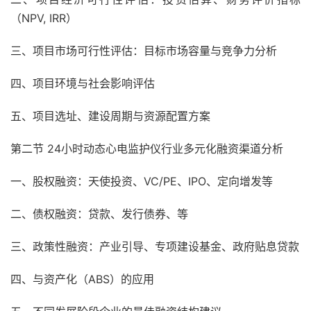
（NPV, IRR）
三、项目市场可行性评估：目标市场容量与竞争力分析
四、项目环境与社会影响评估
五、项目选址、建设周期与资源配置方案
第二节 24小时动态心电监护仪行业多元化融资渠道分析
一、股权融资：天使投资、VC/PE、IPO、定向增发等
二、债权融资：贷款、发行债券、等
三、政策性融资：产业引导、专项建设基金、政府贴息贷款
四、与资产化（ABS）的应用