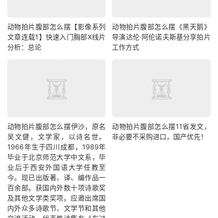
动物拍片腹部怎么摆【影像系列
动物拍片腹部怎么摆《黑天鹅》
文章连载1】快速入门胸部X线片
导演达伦·阿伦诺夫斯基分享拍片
分析：总论
工作方式
动物拍片腹部怎么摆​伊沙，原名
动物拍片腹部怎么摆11省发文，
吴文健，文学家，以诗名世。
非必要不采购进口，国产优先！
1966年生于四川成都，1989年
毕业于北京师范大学中文系，毕
业后于西安外国语大学任教至
今。现已出版著、译、编作品一
百余部。获国内外数十项诗歌奖
及其他文学类奖项。应邀出席国
内外众多诗歌节、文学节和其他