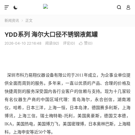




新闻资讯
正文

YDD系列 海尔大口径不锈钢液氮罐
2026-04-10 22:16:48
阅读(92)
评论(0)
赞(
0
)

深圳市科力易翔仪器设备有限公司于2011年成立，为企事业单位提
供全面而周到的服务。多年来，一直以优质的产品、合理的价格及
快捷周到的服务深受国内各行业客户的信赖与支持。现为十几家较
有名仪器生产商的中国区域代理：青岛海尔，永合创信，湖南湘
仪，哈希，日本三洋，上海一恒，日本岛津，德国赛多利斯，上海
博讯，上海三信，瑞士梅特勒-托利，美国奥豪斯，德国艾本德，
IKA，美国热电，美国博力飞，美国密理博，日本奥林巴斯，上海精
科，上海申安等近50个等。