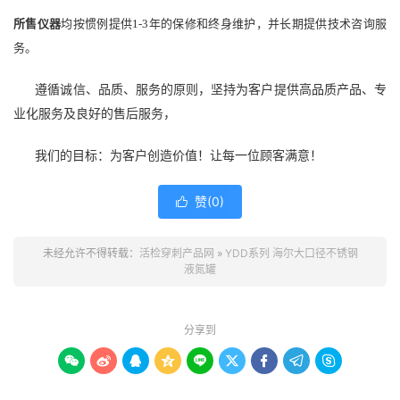
所售仪器
均按惯例提供1-3年的保修和终身维护，并长期提供技术咨询服
务。
遵循诚信、品质、服务的原则，坚持为客户提供高品质产品、专
业化服务及良好的售后服务，
我们的目标：为客户创造价值！让每一位顾客满意！
赞(
0
)

未经允许不得转载：
活检穿刺产品网
»
YDD系列 海尔大口径不锈钢
液氮罐
分享到








