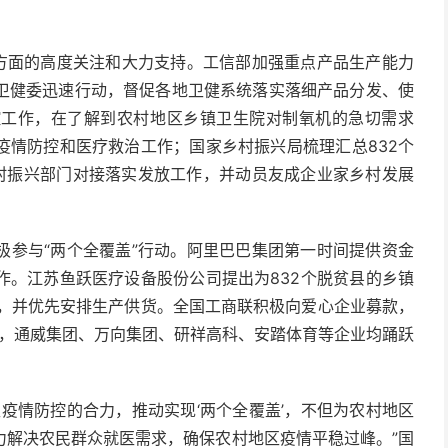
各方面的高度关注和大力支持。工信部加强重点产品生产能力
卫健委迅速行动，督促各地卫健系统落实落细产品分发、使
控工作，在了解到农村地区乡镇卫生院对制氧机的急切需求
疫情防控和医疗救治工作；国家乡村振兴局梳理汇总832个
乡村振兴部门对接落实发放工作，并动员友成企业家乡村发展
极参与“两个全覆盖”行动。阿里巴巴集团第一时间提供资金
作。江苏鱼跃医疗设备股份公司提出为832个脱贫县的乡镇
氧机，并优先安排生产供货。全国工商联积极向爱心企业募款，
元，通威集团、万向集团、研祥高科、安踏体育等企业均踊跃
疫情防控的合力，推动实现‘两个全覆盖’，不但为农村地区
力解决农民群众就医需求，确保农村地区疫情平稳过峰。”国