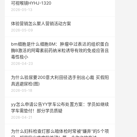
可视喉镜HYHJ-1320
2026-05-13
体验营销怎么聚人营销活动方案
2026-05-09
bm细胞是什么细胞BM：肿瘤中过表达的组织蛋白
酶B激活的阿霉素前药纳米粒诱导有效的免疫应答且
毒性极小
2026-04-23
为什么验尿要200意大利田径选手别出心裁 买假阳
具逃避尿检(图)
2026-05-18
yy怎么申请公告YY学车公布处置方案：学员如继续
学车需垫付！部分学员质疑
2026-04-21
为什么妇科检查灯那么暗体检时常被“嫌弃”的5个项