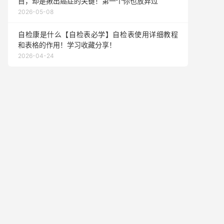
目，却是揪出癌症的关键！第一个你也放弃过
2026-05-08
自检康是什么【自检表必学】自检表使用详细教程
和表格的作用！学习收藏分享！
2026-04-24