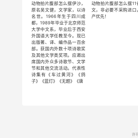
动物拍片腹部怎么摆​伊沙，
动物拍片腹部怎么摆11
原名吴文健，文学家，以诗
文，非必要不采购进口
名世。1966年生于四川成
产优先！
都，1989年毕业于北京师范
大学中文系，毕业后于西安
外国语大学任教至今。现已
出版著、译、编作品一百余
部。获国内外数十项诗歌奖
及其他文学类奖项。应邀出
席国内外众多诗歌节、文学
节和其他交流活动。代表性
诗集有《车过黄河》《鸽
子》《蓝灯》《无题》《唐
许可