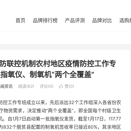
首页
品牌排行榜
产品评测
品牌对比
选购
防联控机制农村地区疫情防控工作专
指氧仪、制氧机“两个全覆盖”
新闻资讯
阅读(82)
评论(0)
赞(
0
)

防控工作专班成立以来，先后派出32个工作组深入各省份农
疗物资需求，决定推动“两个全覆盖”，即全国每个村级卫生
自1月7日启动第一批指氧仪发货，截至1月17日，117.77
为832个脱贫县配置的制氧机签收率已接近80%，其余地区