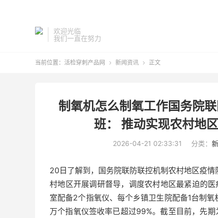
欢迎光临
我们一直在努力
当前位置：
活检穿刺产品网
新闻资讯
正文


制氧机怎么制氧工作国务院联
班： 推动实现农村地区
2026-04-21 02:33:31
分类：
20日了解到，国务院联防联控机制农村地区疫情
村地区开展调研督导，调度农村地区最紧迫的医
室配备2个指氧仪、每个乡镇卫生院配备1台制氧机。
万个指氧仪签收率已超过99%。截至目前，先期