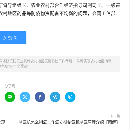
研督导组组长、农业农村部合作经济指导司副司长、一级巡
农村地区药品等防疫物资配备不均衡的问题，会同工信部、
赞(
0
)

国务院联防联控机制农村地区疫情防控工作专班： 推动实现农村地区指氧
制氧机“两个全覆盖”
分享到





下一篇
实现
制氧机怎么制氧工作氧立得制氧机制氧原理介绍【图解】