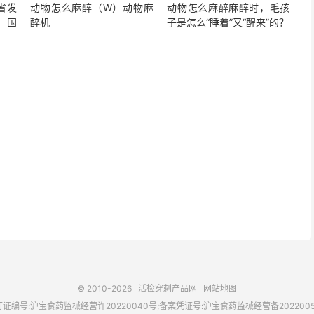
省发
动物怎么麻醉（W）动物麻
动物怎么麻醉麻醉时，毛孩
，国
醉机
子是怎么“睡着”又“醒来”的？
© 2010-2026
活检穿刺产品网
网站地图
证编号:沪宝食药监械经营许20220040号;备案凭证号:沪宝食药监械经营备202200