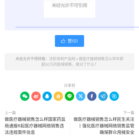
赞(
0
)

未经允许不得转载：
活检穿刺产品网
»
做医疗器械销售怎么样年薪
超50万的医械销售，做对了什么？
分享到









上一篇
下一篇
做医疗器械销售怎么样国家药监
做医疗器械销售怎么样民生关注
局通报6起医疗器械网络销售违
丨强化医疗器械网络销售监管
法违规案件信息
确保群众用械安全