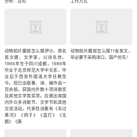
分析：总论
工作方式
动物拍片腹部怎么摆​伊沙，原名
动物拍片腹部怎么摆11省发文，
吴文健，文学家，以诗名世。
非必要不采购进口，国产优先！
1966年生于四川成都，1989年
毕业于北京师范大学中文系，毕
业后于西安外国语大学任教至
今。现已出版著、译、编作品一
百余部。获国内外数十项诗歌奖
及其他文学类奖项。应邀出席国
内外众多诗歌节、文学节和其他
交流活动。代表性诗集有《车过
黄河》《鸽子》《蓝灯》《无
题》《唐