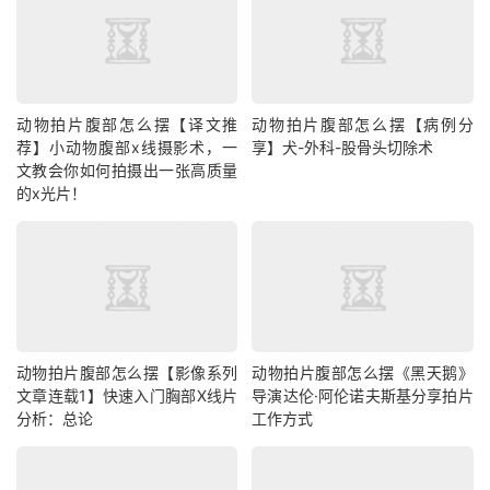
动物拍片腹部怎么摆【译文推
动物拍片腹部怎么摆【病例分
荐】小动物腹部x线摄影术，一
享】犬-外科-股骨头切除术
文教会你如何拍摄出一张高质量
的x光片！
动物拍片腹部怎么摆【影像系列
动物拍片腹部怎么摆《黑天鹅》
文章连载1】快速入门胸部X线片
导演达伦·阿伦诺夫斯基分享拍片
分析：总论
工作方式