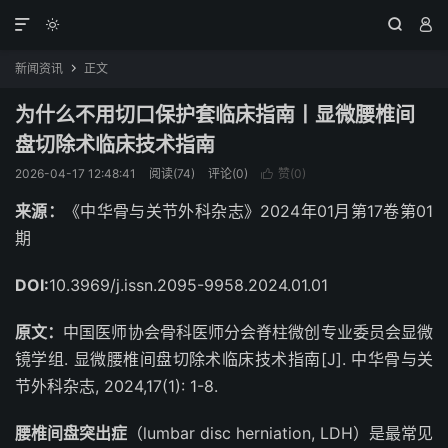




新闻资讯
正文

为什么不用切口保护套临床指南丨显微腰椎间
盘切除术临床技术指南
2026-04-17 12:48:41
阅读(74)
评论(0)
赞(
0
)

来源：
《中华骨与关节外科杂志》2024年01月第17卷第01
期
DOI:
10.3969/j.issn.2095-9958.2024.01.01
原文：
中国医师协会骨科医师分会脊柱微创专业委员会显微
镜学组. 显微腰椎间盘切除术临床技术指南[J]. 中华骨与关
节外科杂志, 2024,17(1): 1-8.
腰椎间盘突出症
（lumbar disc herniation, LDH）
是最常见