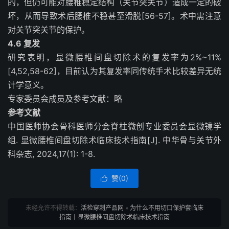
的，但仍可能对腰椎稳定结构（关节突关节）造成一定的破
坏，从而导致术后腰椎不稳甚至滑脱[56-57]。术中需注意
对关节突关节的保护。
4.6 复发
研究表明，显微腰椎间盘切除术的复发率为2%~11%
[4,52,58-62]，目前认为其复发率同传统手术比较差异无统
计学意义。
专家委员会成员及参考文献：略
参考文献
中国医师协会骨科医师分会脊柱微创专业委员会显微镜学
组
.
显微腰椎间盘切除术临床技术指南
[J].
中华骨与关节外
科杂志
, 2024,
17(1): 1-8.
赞(
0
)

未经允许不得转载：
活检穿刺产品网
»
为什么不用切口保护套临床
指南丨显微腰椎间盘切除术临床技术指南