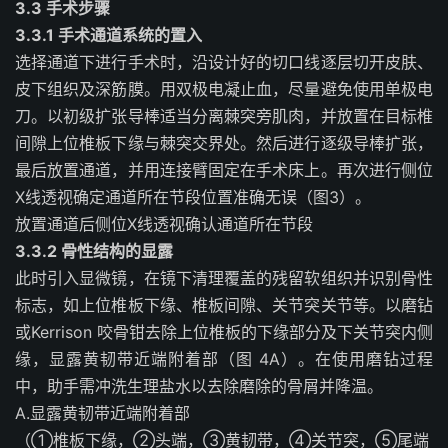
3.3 手术步骤
3.3.1 手术通道系统的置入
选择通道下进行手术时，沿设计好的切口线逐层切开皮肤、
皮下组织及深筋膜。用双极电凝止血，尽量避免使用单极电
刀。以初级扩张导棒适当分离棘突旁肌肉，并放置在目标椎
间隙上位椎板下缘与棘突交界处。然后进行逐级导棒扩张，
最后放置通道，并用连接臂固定在手术床上。再次进行侧位
X线透视确定通道所在节段位置准确无误（图3）。
放置通道后侧位
X
线透视确认通道所在节段
3.3.2 骨性结构的显露
此时引入显微镜，在镜下清理覆盖的残留软组织并识别骨性
标志，如上位椎板下缘、椎板间隙、关节突关节等。以磨钻
或Kerrison 咬骨钳去除上位椎板的下缘部分及下关节突内侧
缘，显露黄韧带近端附着部（图 4A）。在使用磨钻过程
中，助手需冲洗生理盐水以去除磨除的骨屑并降温。
A.
显露黄韧带近端附着部
（
①
椎板下缘，
②
头端，
③
黄韧带，
④
关节突，
⑤
尾端