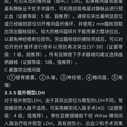
后，可见突出的椎间盘（图4C）[36]。如果椎间盘表面覆
盖有静脉丛干扰手术操作，可利用双极电凝对静脉丛进行预
止血（证据等级：5 级，弱推荐）。通常在突出最明显部位
或已经破损部位切开椎间盘纤维环，并使用2 mm髓核钳取
出突出髓核组织。较大的椎间盘碎片不能用暴力整块拉出，
以避免神经根牵拉损伤。突出髓核组织摘除完成后，可以对
切开的纤维环进行修补以预防再次突出[37-39]（证据等
级：1 级，弱推荐）。所有显微镜下手术器械均建议选择曲
柄器械（证据等级：5级，强推荐）。
C.
暴露突出椎间盘
（
①
硬脊膜囊，
②
头端，
③
神经根，
④
椎间盘，
⑤
尾
端）
3.3.5 极外侧型LDH
对于极外侧型LDH，由于其突出部位与典型的LDH不同，常
规棘突旁入路不适用，可采用横突间入路手术[40]（证据等
级：4 级，强推荐）。脊柱显微镜辅助下经 Wiltse 横突间
入路治疗极外侧型 LDH，具有创伤小、出血少和手术效果