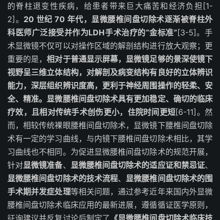
的脊柱退变性疾病，给患者带来巨大痛苦和经济负担[1-
2]。
20 世纪 70 年代，显微腰椎间盘切除术逐渐被脊柱外
科医师广泛接受并作为LDH手术治疗的“金标准”
[3-5]。手
术显微镜不仅可以对操作区域的解剖结构进行放大观察；更
重要的是，
相对于普通显示屏幕，显微镜足够的景深使镜下
视野呈三维立体结构，对解剖及病变结构有良好的立体辨识
能力，深层组织辨识度高，更利于神经周围操作的轻柔、安
全、精准。显微腰椎间盘切除术具有更加稳定、确切的临床
疗效，且相对传统手术创伤更小，住院时间更短
[6-11]。然
而，相较传统裸眼腰椎间盘切除术，显微镜下腰椎间盘切除
术有一定的学习曲线，与内镜下腰椎间盘切除术相比，其学
习曲线也不相同。为促进显微腰椎间盘切除术的规范开展，
针对
显微镜准备
、
显微腰椎间盘切除术的适应证和禁忌证
、
显微腰椎间盘切除术的技术流程
、
显微腰椎间盘切除术的围
手术期并发症处理
等相关问题，通过参考近年来国内外显微
腰椎间盘切除术临床应用的最新进展，遵循循证医学原则，
征询建议并反复讨论后制定了
《显微腰椎间盘切除术临床技