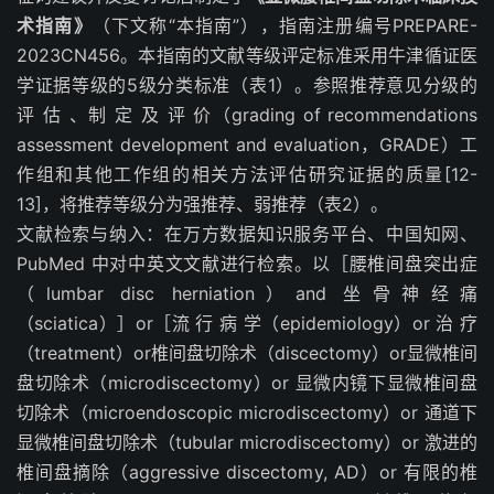
术指南》
（下文称“本指南”）
，指南注册编号PREPARE-
2023CN456。本指南的文献等级评定标准采用牛津循证医
学证据等级的5级分类标准（表1）。参照推荐意见分级的
评 估 、制 定 及 评 价
（grading of recommendations
assessment development and evaluation，GRADE）
工
作组和其他工作组的相关方法评估研究证据的质量[12-
13]，将推荐等级分为强推荐、弱推荐（表2）。
文献检索与纳入：在万方数据知识服务平台、中国知网、
PubMed 中对中英文文献进行检索。以［腰椎间盘突出症
（lumbar disc herniation）and 坐骨神经痛
（sciatica）］or［流 行 病 学（epidemiology）or 治 疗
（treatment）or椎间盘切除术（discectomy）or显微椎间
盘切除术（microdiscectomy）or 显微内镜下显微椎间盘
切除术（microendoscopic microdiscectomy）or 通道下
显微椎间盘切除术（tubular microdiscectomy）or 激进的
椎间盘摘除（aggressive discectomy, AD）or 有限的椎