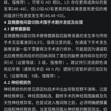
级，强推荐）。尽管与 AD 相比，LD 存在更高或类似的复
发率[46-48]，但LD较AD有更高的临床满意度和更低的椎
间盘进行性退变发生率[46,48-50]。
4 显微腰椎间盘切除术围手术期并发症及处理
4.1 硬脊膜撕裂
显微腰椎间盘切除术硬脊膜撕裂后脑脊液漏的发生率与传统
手术无显著差异[4,31]。值得注意的是，在通道下手术发生
脑脊液漏一般不需要再次手术进行修补，可能是因为通道取
出后椎旁肌肉组织的回纳消除了潜在的脑脊液持续存在的空
间[4]（证据等级：3 级，强推荐）。建议待引流液颜色清
亮后早期（通常在术后 48 h 内）拔除引流管并进行加压包
扎（证据等级：5级，强推荐）。
4.2 神经根损伤
神经根损伤的常见原因包括术中出血导致视野不清晰、过度
神经根牵拉、神经周围粘连、翻修手术的神经周围瘢痕及先
天性神经根异常。在尝试进入椎间隙之前，必须明确硬膜囊
边缘和神经根肩部。当发现椎间盘从神经根的腋部突出，妨