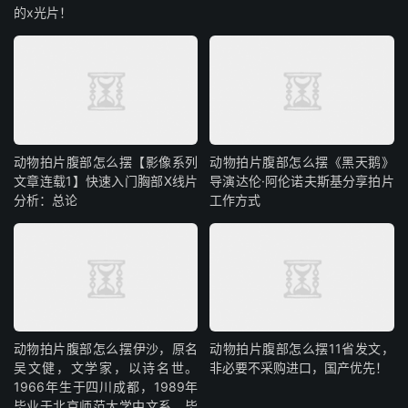
的x光片！
动物拍片腹部怎么摆【影像系列
动物拍片腹部怎么摆《黑天鹅》
文章连载1】快速入门胸部X线片
导演达伦·阿伦诺夫斯基分享拍片
分析：总论
工作方式
动物拍片腹部怎么摆​伊沙，原名
动物拍片腹部怎么摆11省发文，
吴文健，文学家，以诗名世。
非必要不采购进口，国产优先！
1966年生于四川成都，1989年
毕业于北京师范大学中文系，毕