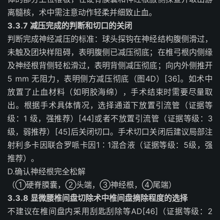
离髓核，术中需注意动作轻柔并细致止血。
3.3.7 减压完成的判断和切口的关闭
判断完成神经减压的标准：球头探钩在神经结构腹侧滑过，
未触及团块样阻碍，表明腹侧已减压彻底；在椎弓根内侧缘
及神经根背侧轻松滑过，表明背侧减压彻底；向内外侧推开
5 mm 无阻力，表明侧方减压彻底（图4D）[36]。如术中
放置了止血材料（如明胶海绵），手术结束时需要尽量取
出。根据手术具体情况，选择通道下放置引流管（证据等
级：1 级，强推荐）[44]或者不放置引流管（证据等级：3
级，弱推荐）[45]后关闭切口。手术切口关闭后建议局部注
射利多卡因联合罗哌卡因1∶1混合液（证据等级：5级，强
推荐）。
D.
确认神经根完全松解
（
①
硬脊膜囊，
②
头端，
③
神经根，
④
尾端）
3.3.8 显微腰椎间盘切除术中椎间盘摘除程度的选择
不建议在椎间盘内采用刮匙刮除等AD[46]（证据等级：2