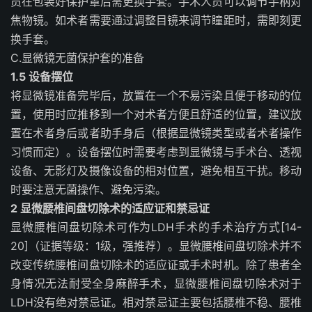
员在包装好保护罩后需更换手套。手术人员可以调节手柄对
焦物镜。如术者需要通过调整目镜来调节瞳距时，需即刻更
换手套。
C.
显微镜无菌保护套的准备
1.5 设备摆位
将显微镜准备完毕后，放置在一个不易污染且便于移动的位
置，使用时应推移到一个对术者方便且舒适的位置，建议放
置在术者身后或者助手身后（根据显微镜类型或者术者操作
习惯而定）。设备摆位时需要考虑到显微镜与手术台、透视
设备、无影灯及摄像设备的相对位置，避免相互干扰。移动
时要注意无菌操作、避免污染。
2 显微腰椎间盘切除术的适应证和禁忌证
显微腰椎间盘切除术可作为LDH手术的手术治疗方式[14-
20]（证据等级：1级，强推荐）。显微腰椎间盘切除术并不
改变传统腰椎间盘切除术的适应证或手术时机。除了患者全
身情况无法耐受全身麻醉手术，显微腰椎间盘切除术对于
LDH没有绝对禁忌证。相对禁忌证主要包括腰椎不稳、腰椎