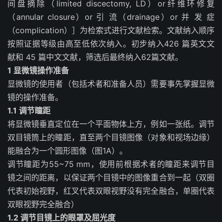
间盘摘除（limited discectomy, LD）or纤维环修复
（annular closure）or 引 流（drainage）or 并 发 症
（complication）］为检索式进行文献检索。文献纳入顺序
按照证据等级由高至低依次纳入。初步纳入426 篇英文文
献和 45 篇中文文献，筛选后最终纳入62篇文献。
1 显微镜操作准备
显微镜的使用者（包括术者和准备人员）需要事先掌握显微
镜的操作准备。
1.1 调节瞳距
将显微镜垂直定位在一个平面物体上方，例如一张纸。调节
双目镜筒上的瞳距，直至两个目镜图像（对象和视场边缘）
能融合为一个圆形图像
（图1A）
。
调节瞳距为
55~75 mm
，使用前根据术者的瞳距来调节目
镜之间的距离，以保证两个目镜中的图像重合到一起（双圈
代表初始视野，红叉代表双
眼视野没有完全融合，单圈代表
双眼视野完全融合）
1.2 调节目镜上的眼罩及屈光度