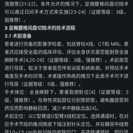
滑脱等[21-22]。条件允许的情况下，显微腰椎间盘切除术
可以通过日间手术方式来实施[23-24]（证据等级：3级，
弱推荐）。
3
显微腰椎间盘切除术的技术流程
3.1 术前准备
患者进行完备的影像学检查，包括脊柱X线、CT和 MRI。患
者还应接受全面的临床评估，评估全身状况是否能耐受全身
麻醉手术[4,25-26]（证据等级：3级，强推荐）。术前是否
进行导尿，取决于患者是否伴有泌尿系统疾病，并预估手术
难度及手术时间等，术者操作熟练的情况下此类手术可不进
行导尿（证据等级：5级，强推荐）。
手术体位：全身麻醉下，患者取俯卧位[4]（证据等级：3
级，强推荐）。在骨性突起部位分别垫软垫，避免腹部受到
挤压而影响静脉回流，减少术中静脉出血[4]。
术前定位：以C型臂或G型臂X线机定位。选择通道时，在对
应手术节段的椎间隙皮下插注射针头定位，并在棘突中线旁
开1.0~1.5 cm处标记纵向皮肤切口；不选择通道时，即行显