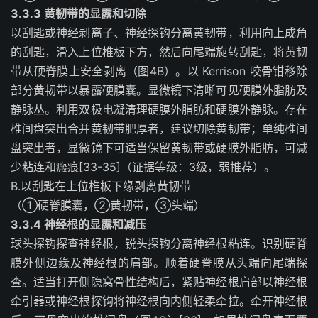
3.3.3 黄韧带的显露和切除
以刮匙或神经剥离子、神经探钩分离黄韧带，利用向上成角
的刮匙，滑入上位椎板下方，然后向尾端旋转刮匙，将黄韧
带从硬脊膜上安全剥离（图4B）。以 Kerrison 咬骨钳移除
部分黄韧带以暴露硬膜囊。显微镜下清晰可见硬膜外脂肪及
静脉丛。利用双极电凝清理硬膜外脂肪和硬膜外静脉。存在
椎间盘突出合并黄韧带肥厚者，建议切除黄韧带；单纯椎间
盘突出者，显微镜下可适当保留黄韧带或硬膜外脂肪，可减
少粘连和瘢痕[33-35]（证据等级：3级，弱推荐）。
B.
以刮匙在上位椎板下缘剥离黄韧带
（
①
硬脊膜囊，
②
黄韧带，
③
头端）
3.3.4 神经根的显露和减压
球头探钩探查神经根，锐头探钩分离神经根粘连。识别硬脊
膜外侧边缘及神经根的肩部。顺着硬脊膜从头端向尾端探
查。适当打开侧隐窝骨性结构后，紧贴神经根肩部以神经根
牵引器或神经根探钩将神经根向内侧轻柔牵拉。牵开神经根