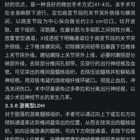
好的优点，是一种良好的微创手术方式[41-43]。该手术可
在全身麻醉下进行，定位病变节段的关节突外侧缘与横突
间，以病变节段为中心纵向做长约2.0 cm切口，切开皮
肤、皮下组织、深筋膜。在最长肌与多裂肌之间钝性分离，
放置管型通道，X线透视下明确通道位于病变节段的关节突
外侧缘、上下椎体横突间。切除棘突间韧带后暴露下位椎体
上关节突外缘。磨钻磨除上关节突外上缘，必要时磨除部分
峡部外缘，去除部分椎间孔韧带，见穿行的出行神经根及血
管。可见突出的椎间盘髓核组织，去除压迫髓核并松解粘连
神经根。用双极电凝灼烧收缩纤维环破口。彻底止血后，冲
洗关闭伤口。术中尽量避免过多牵拉和分离出行神经根，以
减少术后神经节炎的发生几率。
3.3.6 游离型LDH
对于脱落的游离髓核组织，术者可以通过向上下或左右方向
倾斜通道来达到椎间盘突出的位置，从而去除突出的髓核组
织。如向远端游离的髓核，可向下方倒放通道，去除下位椎
体的部分上位椎板，在硬脊膜囊和神经根腋侧探查并取出游