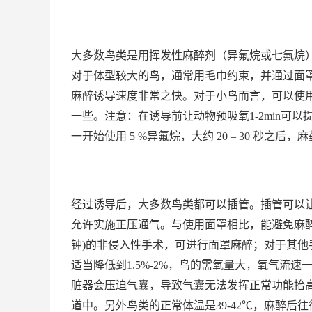
大多数鸟类是用挥发性麻醉剂（异氟烷或七氟烷）
对于体型较大的鸟，通常用毛巾约束，并通过面
麻醉诱导速度非常之快。对于小鸟而言，可以使
一些。注意：在诱导前让动物预吸氧1-2min可
一开始使用 5 %异氟烷，大约 20 – 30 秒之后，麻
经过诱导后，大多数鸟类都可以插管。插管可以
允许实施正压通气。与使用面罩相比，能避免麻醉
钟)的非侵入性手术，可进行面罩麻醉；对于其
适当降低到1.5%-2%，鸟的需氧量大，氧气流速一般
脏器会压迫气囊，导致气囊无法发挥正常功能抬
道中。另外鸟类的正常体温是39-42℃，麻醉