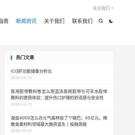

关注我们
指南
新闻资讯
关于我们
联系我们


热门文章
ICG肝功能储备分析仪
2026-05-13
医用胶带敷料卷怎么用蓝洛医用胶带与可孚水胶体
敷料的使用体验：提升伤口护理的舒适感与安全性
2026-04-21
凝血4000怎么办元气森林投了个锅巴；45亿元，稀
散金属材料领域最大融资诞生丨投融周报
2026-04-21