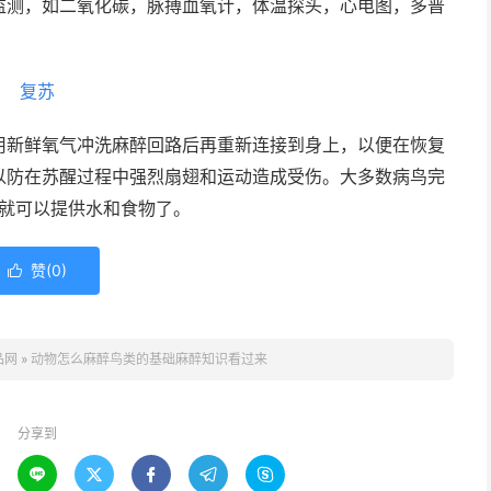
监测，如二氧化碳，脉搏血氧计，体温探头，心电图，多普
复苏
用新鲜氧气冲洗麻醉回路后再重新连接到身上，以便在恢复
以防在苏醒过程中强烈扇翅和运动造成受伤。大多数病鸟完
后就可以提供水和食物了。
赞(
0
)

品网
»
动物怎么麻醉鸟类的基础麻醉知识看过来
分享到




