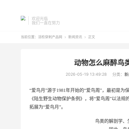
欢迎光临
我们一直在努力
当前位置：
活检穿刺产品网
新闻资讯
正文


动物怎么麻醉鸟
2026-05-19 13:49:28
分类：
新
“爱鸟月”源于1981年开始的“爱鸟周”，最初是
《陆生野生动物保护条例》，将“爱鸟周”以法规的
拓展为“爱鸟月”。
鸟类的解剖学、