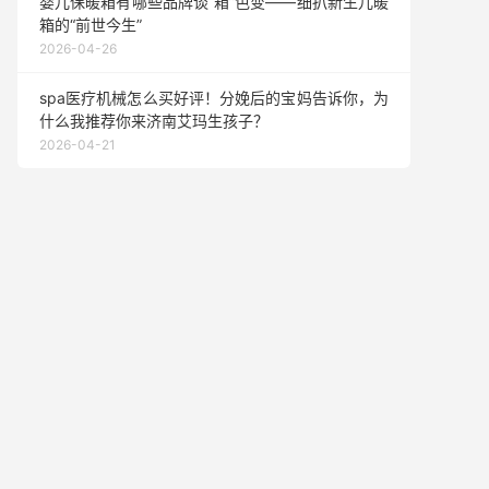
婴儿保暖箱有哪些品牌谈“箱”色变——细扒新生儿暖
箱的“前世今生”
2026-04-26
spa医疗机械怎么买好评！分娩后的宝妈告诉你，为
什么我推荐你来济南艾玛生孩子？
2026-04-21