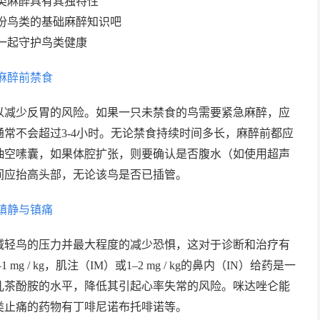
类麻醉具有其独特性
份鸟类的基础麻醉知识吧
一起守护鸟类健康
麻醉前禁食
以减少反胃的风险。如果一只未禁食的鸟需要紧急麻醉，应
常不会超过3-4小时。无论禁食持续时间多长，麻醉前都应
抽空嗉囊，如果体腔扩张，则要确认是否腹水（如使用超声
间应抬高头部，无论该鸟是否已插管。
镇静与镇痛
减轻鸟的压力并最大程度的减少恐惧，这对于诊断和治疗有
 / kg，肌注（IM）或1–2 mg / kg的鼻内（IN）给药是一
儿茶酚胺的水平，降低其引起心率失常的风险。咪达唑仑能
类止痛的药物有丁啡尼诺布托啡诺等。