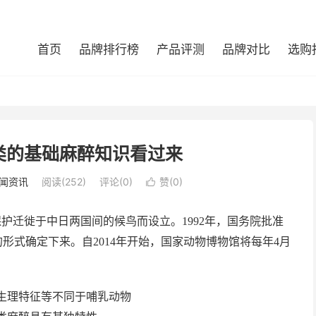
首页
品牌排行榜
产品评测
品牌对比
选购
类的基础麻醉知识看过来
闻资讯
阅读(252)
评论(0)
赞(
0
)

为保护迁徙于中日两国间的候鸟而设立。1992年，国务院批准
形式确定下来。自2014年开始，国家动物博物馆将每年4月
生理特征等不同于哺乳动物