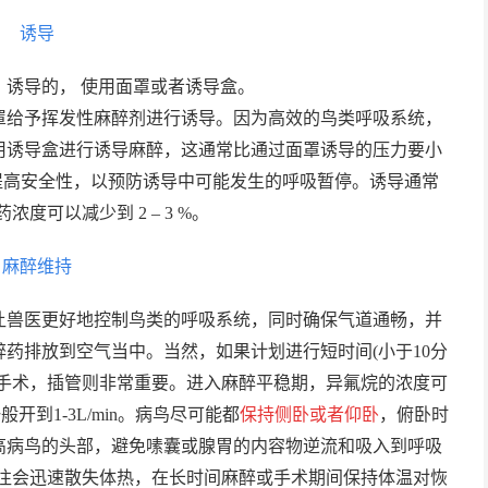
诱导
诱导的， 使用面罩或者诱导盒。
罩给予挥发性麻醉剂进行诱导。因为高效的鸟类呼吸系统，
用诱导盒进行诱导麻醉，这通常比通过面罩诱导的压力要小
以提高安全性，以预防诱导中可能发生的呼吸暂停。诱导通常
药浓度可以减少到 2 – 3 %。
麻醉维持
让兽医更好地控制鸟类的呼吸系统，同时确保气道通畅，并
药排放到空气当中。当然，如果计划进行短时间(小于10分
他手术，插管则非常重要。进入麻醉平稳期，异氟烷的浓度可
开到1-3L/min。病鸟尽可能都
保持侧卧或者仰卧
，俯卧时
高病鸟的头部，避免嗉囊或腺胃的内容物逆流和吸入到呼吸
后往往会迅速散失体热，在长时间麻醉或手术期间保持体温对恢