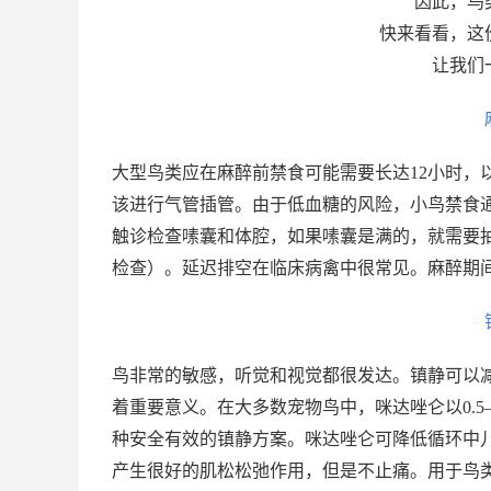
因此，鸟
快来看看，这
让我们
大型鸟类应在麻醉前禁食可能需要长达12小时，
该进行气管插管。由于低血糖的风险，小鸟禁食通
触诊检查嗉囊和体腔，如果嗉囊是满的，就需要
检查）。延迟排空在临床病禽中很常见。麻醉期
鸟非常的敏感，听觉和视觉都很发达。镇静可以
着重要意义。在大多数宠物鸟中，咪达唑仑以0.5–1 mg
种安全有效的镇静方案。咪达唑仑可降低循环中
产生很好的肌松松弛作用，但是不止痛。用于鸟