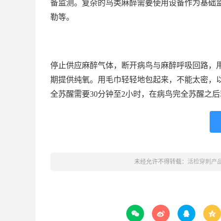
备监测。复杂的鸟类麻醉需要使用设备作为基础
勒等。
停止供应麻醉气体，断开病鸟与麻醉呼吸回路，
期提供纯氧。用毛巾轻轻地包起来，不能太密，
全苏醒需要30分钟至2小时，在病鸟完全苏醒之
未经允许不得转载：
活检穿刺产



