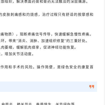
深部组织，解决表面药膏和膏药无法触及的深层痛源。
的皮肤刺痛感和灼烧感，治疗过程只有舒适的按摩感和
镇痛物质），阻断疼痛信号传导，快速缓解急慢性疼痛。
环，带来“消炎、消肿、加速组织修复”的三重好处。
肌肉萎缩，缓解肌肉痉挛，促进神经功能恢复。
连，增加关节活动度。
副作用和手术的风险。操作简便，是绿色安全的康复首
症、肩周炎、膝关节炎、骨质增生、关节扭伤等。