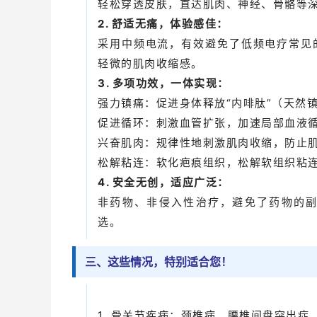
轻松穿透皮肤，直达肌肉、神经、骨骼等
2. 舒适无痛，体验感佳：
采用中频电流，有效避免了低频电疗常见
轻微的肌肉收缩感。
3. 多项功效，一体实现：
强力镇痛：促进身体释放“内啡肽”（天然
促进循环：刺激血管扩张，加速局部血液循
兴奋肌肉：规律性地刺激肌肉收缩，防止
松解粘连：软化疤痕组织，松解软组织粘
4. 安全无创，适应广泛：
非药物、非侵入性治疗，避免了药物的
选。
三、这些情况，特别适合您！
1. 骨关节疾病：颈椎病、腰椎间盘突出