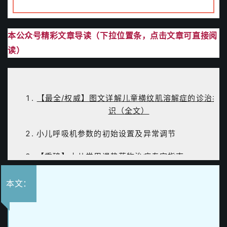
本公众号
精彩文章导读（下拉位置条，点击文章可直接阅
读）
【最全/权威】图文详解儿童横纹肌溶解症的诊治共
识（全文）
小儿呼吸机参数的初始设置及异常调节
【重磅】小儿常用退热药物治疗专家指南
PALS课程之心动过速的识别和处理
本文：