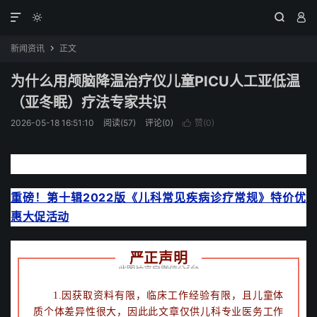




新闻资讯
正文

为什么用颅脑降温治疗仪儿童PICU人工亚低温
（亚冬眠）疗法专家共识
2026-05-18 16:51:10
阅读(57)
评论(0)
赞(
0
)

国务院令：每个医生都要按照“诊疗常规”来看病
重磅！第十辑2022版《儿科常见疾病诊疗常规》特价优
惠大促活动
严正声明
1.因获取资料有限，临床工作经验有限，且儿童体
质个体差异性很大，因此此文章仅供儿科专业医务工作