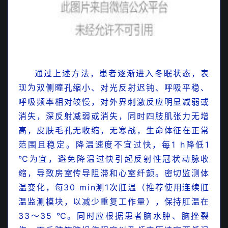
毒感染
通过上述方法，患者逐渐进入冬眠状态，表
现为双侧瞳孔缩小、对光反射迟钝、呼吸平稳、
呼吸频率相对较慢，对外界刺激反应明显减弱或
消失，深反射减弱或消失，同时四肢肌张力无增
高，皮肤毛孔无收缩，无寒战，生命体征在正常
范围且稳定。降温速度不宜过快，每1 h降低1
℃为宜，避免降温过快引起反射性冠状动脉收
缩，导致房室传导阻滞和心室纤颤。密切监测体
温变化，每30 min测1次肛温（推荐使用连续肛
温监测模块，以减少重复工作量），保持肛温在
33～35 ℃。同时应根据患者脑水肿、脑挫裂