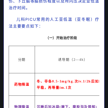
伤、下丘脑等脑损伤程度以及颅内压决定亚低温
最新儿科输血适应症、剂量及速度以及注意事项的
治疗时间。
专家共识
儿科PICU常用的人工亚低温（亚冬眠）疗
法主要要点如下：
（一）开始治疗阶段
分期
诱导期（2—4h）
【独家权威指南】图文详解奥司他韦在儿科的临床
应用指南
冬、非各0.5-1mg/kg.次iv.1/2h后如HR,
药物降温
平稳，再等量im.1次
儿童纵膈增宽鉴别诊断指南
物理降温
沉睡后加冰袋(腋下、腹股沟及颈部)