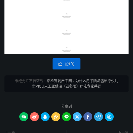
赞(
0
)

未经允许不得转载：
活检穿刺产品网
»
为什么用颅脑降温治疗仪儿
童PICU人工亚低温（亚冬眠）疗法专家共识
分享到









上一篇
下一篇