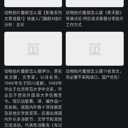
动物拍片腹部怎么摆【影像系列
动物拍片腹部怎么摆《黑天鹅》
文章连载1】快速入门胸部X线片
导演达伦·阿伦诺夫斯基分享拍片
分析：总论
工作方式
动物拍片腹部怎么摆​伊沙，原名
动物拍片腹部怎么摆11省发文，
吴文健，文学家，以诗名世。
非必要不采购进口，国产优先！
1966年生于四川成都，1989年
毕业于北京师范大学中文系，毕
业后于西安外国语大学任教至
今。现已出版著、译、编作品一
百余部。获国内外数十项诗歌奖
及其他文学类奖项。应邀出席国
内外众多诗歌节、文学节和其他
交流活动。代表性诗集有《车过