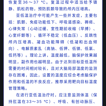
恢复至36～37 ℃。复温过程中适当给予镇
静、肌松药物，预防肌颤导致的颅内压增高。
亚低温治疗中可能产生一些并发症，主要包
括：肌颤、免疫功能低下、呼吸道感染、褥疮、
心律失常〔心动过缓、室性期前收缩（早搏）、
血沉在儿科感染性疾病病原鉴别中的应用
心室纤颤等〕、循环不稳定（低血压）、反跳性
【收藏】PALS课程之儿童呼吸窘迫和呼吸衰竭的
颅内压增高、凝血功能障碍（低凝和出血倾
管理指南
向）、电解质紊乱（高钠、低钾、低镁、低氯、
低钙等）。理论上讲，温度越低，脑保护效果越
【史上最全】儿科常用抗组胺药使用
指南
明显，副作用也越明显。由于达到目标亚低温所
【收藏】儿科常见危重症的评估与识别（1）
需要的时间相对较长，且对大脑局部温度的监测
存在困难，因此，设置的温度应综合考虑脑保护
PALS课程之心动过速的识别和处理
作用和低温的不良反应，推荐采用靶向目标温度
管理策略。
儿童胸部X线片与CT临床应用（复查）指南
在进行
亚低温治疗时，应注意监测体温（保
持肛温在33～35 ℃）、呼吸、有创动脉压、