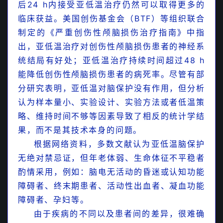
后24 h内接受亚低温治疗仍然可以取得更多的
临床获益。美国创伤基金会（BTF）等组织联合
制定的《严重创伤性颅脑损伤治疗指南》中指
【推荐/收藏】儿科球囊面罩（复苏气囊）使用指南
出，亚低温治疗对创伤性颅脑损伤患者的神经系
【图文讲解】
统结局有好处；亚低温治疗持续时间超过48 h
能降低创伤性颅脑损伤患者的病死率。尽管有部
分研究表明，亚低温对脑保护没有作用，但分析
认为样本量小、实验设计、实验方法或者低温策
略、维持时间不够等因素导致了相反的统计学结
果，而不是其技术本身的问题。
根据网络资料，多数文献认为亚低温脑保护
无绝对禁忌证，但年老体弱、生命体征不平稳者
酌情采用，例如：
脑电无活动的昏迷或认知功能
障碍者、终末期患者、活动性出血者、凝血功能
障碍者、孕妇等。
由于疾病的不同以及患者间的差异，很难确