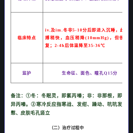
iv.
及im.冬非5-10分后即进入沉睡，此时
临床特点
搏稍快，血压稍降(10mmHg)，但很快
复；2-4h后体温降至35-36℃
监护
生命征、面色、瞳孔Q15分
备注：①冬：冬眠灵，即氯丙嗪；非：非那根，即
异丙嗪。②寒冷反应指寒战、发绀、躁动、吭吭发
憋、皮肤毛孔竖立
（二）治疗过程中