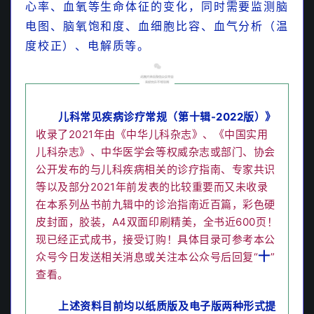
心率、血氧等生命体征的变化，同时需要监测脑
电图、脑氧饱和度、血细胞比容、血气分析（温
度校正）、电解质等。
儿科常见疾病诊疗常规（第十辑-2022版）》
收录了2021年由
《中华儿科杂志》、《中国实用
儿科杂志》、中华医学会
等权威杂志或部门、协
会
重磅！图表详解2020最新川崎病第六版诊断标
公开发布的与儿科疾病相关的诊疗指南、专家共识
准
（附：下载）
等以及部分2021年前发表的比较重要而又未收录
在本系列丛书前九辑中的诊治指南近百篇，彩色硬
皮封面，胶装，A4双面印刷精美，全书近600页！
现已经正式成书，接受订购！具体目录可参考本公
十
众号今日发送相关消息或关注本公众号后回复“
”
查看。
上述资料目前均以纸质版及电子版两种形式提