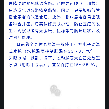
理降温时避免低温冻伤。盐酸异丙嗪（非那根）
易造成气道分泌物变黏稠，因此，更要加强气管
插管患者的气道管理。此外，卧床患者容易出现
各种合并症，切实做好皮肤护理，防止压疮的发
生；观察患者有无腹胀、便秘等胃肠道症状，及
时对症处理。
目前的全身体表降温一般使用可控电子调温
式水毯（水毯温度控制肛温在33～35 ℃），
头戴冰帽，颈部、腋下、股动脉等大血管处放置
冰袋（用毛巾包裹）。室温保持在18～25 ℃。
【收藏】PALS课程之儿科休克的识别
【最新/权威】从临床表现初步鉴别儿科感染性疾病
的病原体
【最新/权威】从血常规初步鉴别儿童细菌感染或病