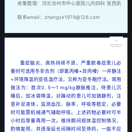
收集整理：河北沧州市中心医院儿内四科 张西凯
联系email：zhangxk1979@126.com
【经典/收藏】图文详解最新儿童Hp感染权威指南
与共识
【收藏/图文】最新儿童铜代谢异常诊治指南
重症脑炎、高热持续不退、严重脓毒症患儿必
要时可选用冬非合剂（即氯丙嗪+异丙嗪）一并静注
PALS课程之儿童休克的处理
+环境降温的亚低温疗法，又称为亚冬眠疗法。常用
做法为：首次0. 5～1 mg/kg静脉推注，待患儿沉
睡后，加冰袋降温，对躁动的患儿可加镇静剂，注
意补足液体，监测血压、脉率、呼吸等稳定，必要
时可能需机械通气辅助呼吸。上述药物必要时可半
小时后等量再用一次。维持期间视体温控制情况，
酌情复用，并逐渐延长间隔时间至停药，一般不应