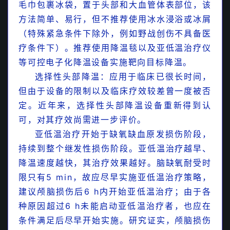
毛巾包裹冰袋，置于头部和大血管体表部位，该
方法简单、易行，但不推荐使用冰水浸浴或冰屑
（特殊紧急条件下除外，例如野战创伤不具备医
疗条件下）。推荐使用降温毯以及亚低温治疗仪
等可控电子化降温设备实施靶向目标降温。
选择性头部降温：应用于临床已很长时间，
但由于设备的限制以及临床疗效较差曾一度被否
定。近年来，选择性头部降温设备重新得到认
可，对其疗效尚需进一步评价。
图文详解儿童呼吸系统疾病的X线与CT基本征象及
亚低温治疗开始于缺氧缺血原发损伤阶段，
临床应用（复查）指南
持续到整个继发性损伤阶段。亚低温治疗越早、
降温速度越快，其治疗效果越好。脑缺氧耐受时
限只有5 min，故应尽早实施亚低温治疗策略，
建议颅脑损伤后6 h内开始亚低温治疗；由于各
种原因超过6 h未能启动亚低温治疗者，也应在
条件满足后尽早开始实施。研究证实，颅脑损伤