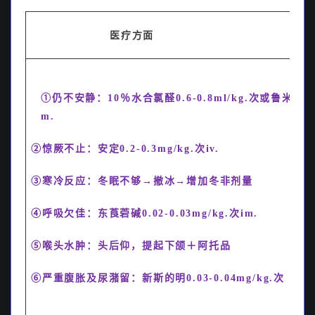
阿奇霉素为什么“高浓度快滴速，低浓度慢滴速？
医疗方面
本公众号精彩文章导读（2.8更新）
①仍不安静：10％水合氯醛0.6-0.8ml/kg.次或鲁米那10m
m.
②惊厥不止：安定0.2-0.3mg/kg.次iv.
③寒冷反应：冬眠不够→撤冰→增加冬非剂量
④呼吸欠佳：东莨菪碱0.02-0.03mg/kg.次im.
⑤喉头水肿：头后仰，提起下颌＋阿托品
⑥严重腹胀及尿潴留：新斯的明0.03-0.04mg/kg.次