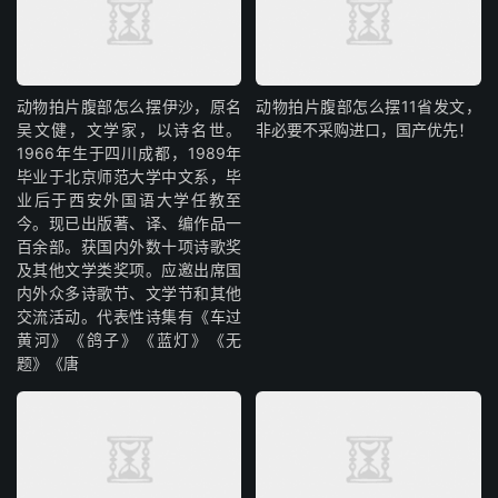
动物拍片腹部怎么摆​伊沙，原名
动物拍片腹部怎么摆11省发文，
吴文健，文学家，以诗名世。
非必要不采购进口，国产优先！
1966年生于四川成都，1989年
毕业于北京师范大学中文系，毕
业后于西安外国语大学任教至
今。现已出版著、译、编作品一
百余部。获国内外数十项诗歌奖
及其他文学类奖项。应邀出席国
内外众多诗歌节、文学节和其他
交流活动。代表性诗集有《车过
黄河》《鸽子》《蓝灯》《无
题》《唐