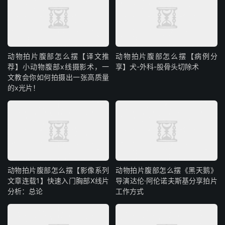
动物拍片腹部怎么摆【译文推
动物拍片腹部怎么摆【病例分
荐】小动物腹部x线摄影术，一
享】犬-外科-股骨头切除术
文教会你如何拍摄出一张高质量
的x光片！
动物拍片腹部怎么摆【影像系列
动物拍片腹部怎么摆《黑天鹅》
文章连载1】快速入门胸部X线片
导演达伦·阿伦诺夫斯基分享拍片
分析：总论
工作方式