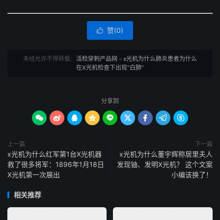
赞(
0
)

未经允许不得转载：
活检穿刺产品网
»
x光机为什么肺炎患者为什么
在X光机检查下出现“白肺”
分享到









上一篇
下一篇
x光机为什么红军第1台X光机器
x光机为什么董宇辉称居里夫人
救了很多将军：1896年1月18日
发现铀、发明X光机？ 这个文案
X光机第一次展出
小编该换了！
相关推荐