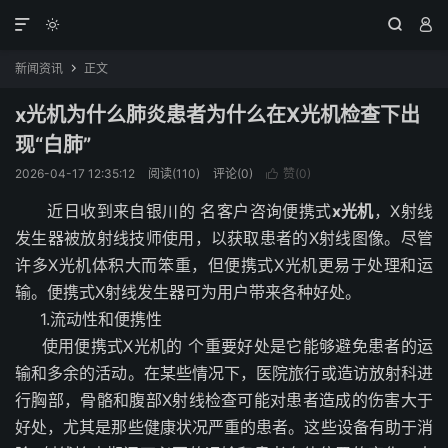




新闻资讯
正文

x光机为什么肺炎患者为什么在X光机检查下出
现“白肺”
2026-04-17 12:35:12
阅读(110)
评论(0)
赞(
0
)

近日收到来自银川的 名客户咨询便携式
x光机
，X射线
发生器被放射线技师使用，以获取患者的X射线图像。尽管
许多X光机体积大而笨重，但便携式X光机更易于处理和运
输。便携式X射线发生器可为用户带来各种好处。
1.流动性和便携性
使用便携式X光机的 个重要好处是它能够避免患者的运
输和多余的活动。在某些情况下，医院旅行或造访放射科进
行胸部，骨骼和腹部X射线检查可能对患者造成的伤害大于
好处，尤其是那些健康状况严重的患者。这些设备有助于消