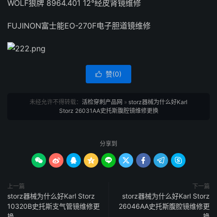
WOLF狼牌 8964.401 12°经皮肾镜维修
FUJINON富士能EO-270F电子胆道镜维修
赞(
0
)

未经允许不得转载：
活检穿刺产品网
»
storz器械为什么好Karl
Storz 26031AA史托斯腹腔镜维修更换
分享到









上一篇
下一篇
storz器械为什么好Karl Storz
storz器械为什么好Karl Storz
10320B史托斯支气管镜维修更
26046AA史托斯腹腔镜维修更
换
换