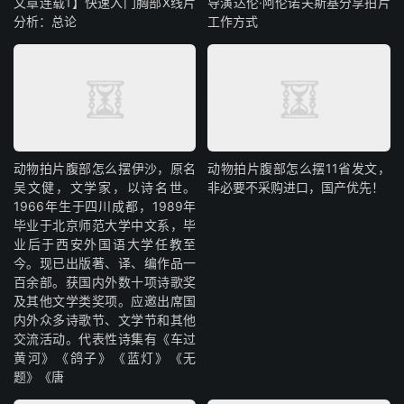
文章连载1】快速入门胸部X线片
导演达伦·阿伦诺夫斯基分享拍片
分析：总论
工作方式
动物拍片腹部怎么摆​伊沙，原名
动物拍片腹部怎么摆11省发文，
吴文健，文学家，以诗名世。
非必要不采购进口，国产优先！
1966年生于四川成都，1989年
毕业于北京师范大学中文系，毕
业后于西安外国语大学任教至
今。现已出版著、译、编作品一
百余部。获国内外数十项诗歌奖
及其他文学类奖项。应邀出席国
内外众多诗歌节、文学节和其他
交流活动。代表性诗集有《车过
黄河》《鸽子》《蓝灯》《无
题》《唐