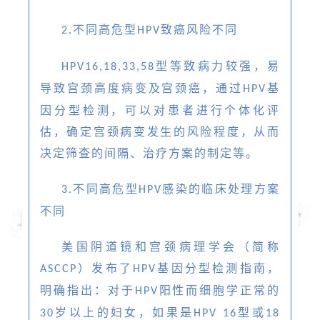
不同高危型
致癌风险不同
2.
HPV
型等致病力较强，易
HPV16,18,33,58
导致宫颈高度病变及宫颈癌，通过
基
HPV
因分型检测，可以对患者进行个体化评
估，确定宫颈病变发生的风险程度，从而
决定筛查的间隔、治疗方案的制定等。
不同高危型
感染的临床处理方案
3.
HPV
不同
美国阴道镜和宫颈病理学会（简称
）发布了
基因分型检测指南，
ASCCP
HPV
明确指出：对于
阳性而细胞学正常的
HPV
岁以上的妇女，如果是
型或
30
HPV 16
18