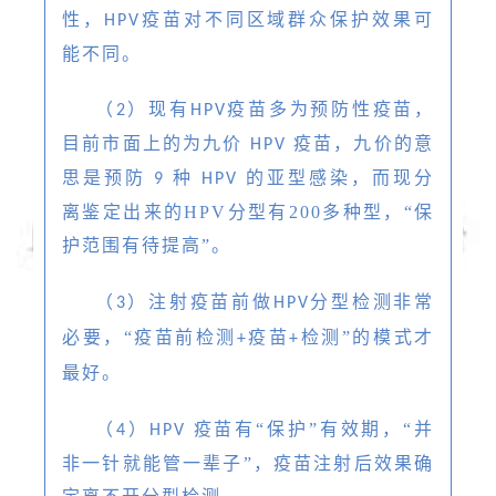
性，
疫苗
对不同区域群众保护效果可
HPV
能不同。
（
）现有
疫苗多为预防性疫苗，
2
HPV
目前市面上的为九价
疫苗，九价的意
HPV
思是预防
种
的亚型感染，而现分
9
HPV
离鉴定出来的HPV分型有200多种型，“保
护范围有待提高”。
（
）注射疫苗前做
分型检测非常
3
HPV
必要，“疫苗前检测
疫苗
检测
”的模式才
+
+
最好。
（
）
疫苗有“保护”有效期，“并
4
HPV
非一针就能管一辈子”，疫苗注射后效果确