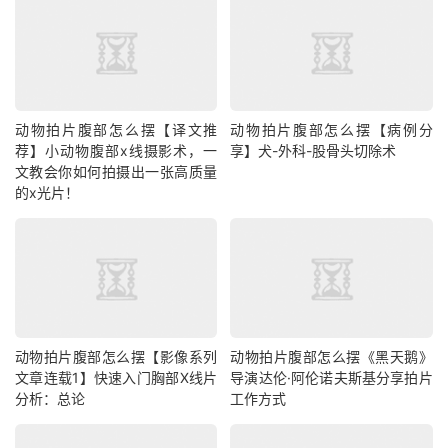
动物拍片腹部怎么摆【译文推
动物拍片腹部怎么摆【病例分
荐】小动物腹部x线摄影术，一
享】犬-外科-股骨头切除术
文教会你如何拍摄出一张高质量
的x光片！
动物拍片腹部怎么摆【影像系列
动物拍片腹部怎么摆《黑天鹅》
文章连载1】快速入门胸部X线片
导演达伦·阿伦诺夫斯基分享拍片
分析：总论
工作方式