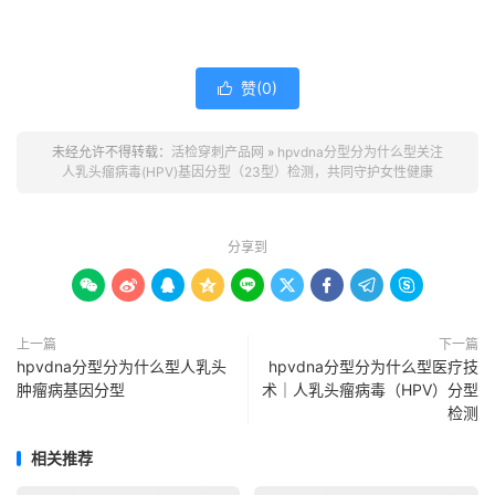
赞(
0
)

未经允许不得转载：
活检穿刺产品网
»
hpvdna分型分为什么型关注
人乳头瘤病毒(HPV)基因分型（23型）检测，共同守护女性健康
分享到









上一篇
下一篇
hpvdna分型分为什么型人乳头
hpvdna分型分为什么型医疗技
肿瘤病基因分型
术｜人乳头瘤病毒（HPV）分型
检测
相关推荐