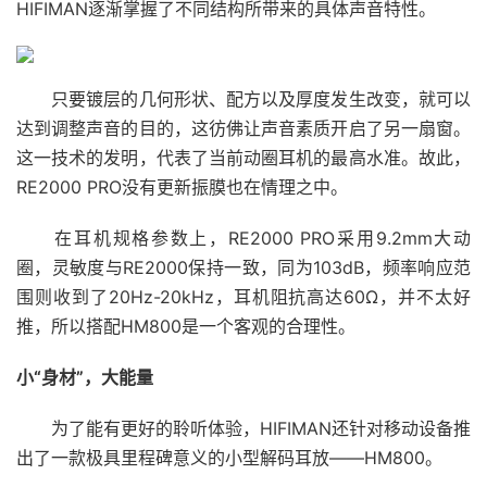
HIFIMAN逐渐掌握了不同结构所带来的具体声音特性。
只要镀层的几何形状、配方以及厚度发生改变，就可以
达到调整声音的目的，这彷佛让声音素质开启了另一扇窗。
这一技术的发明，代表了当前动圈耳机的最高水准。故此，
RE2000 PRO没有更新振膜也在情理之中。
在耳机规格参数上，RE2000 PRO采用9.2mm大动
圈，灵敏度与RE2000保持一致，同为103dB，频率响应范
围则收到了20Hz-20kHz，耳机阻抗高达60Ω，并不太好
推，所以搭配HM800是一个客观的合理性。
小“身材”，大能量
为了能有更好的聆听体验，HIFIMAN还针对移动设备推
出了一款极具里程碑意义的小型解码耳放——HM800。