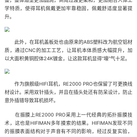
整，整体造型更加圆润，倒角过渡更柔和，更加贴合人体工
学特质，使得耳机佩戴更加牢靠稳固，佩戴舒适度显著提
升。
此外，在耳机盖板处也由原来的ABS塑料改为航空铝材
质，通过CNC的加工工艺，让耳机本体质感大幅提升，加
以大面积黄铜腔体24K镀金，让这款耳机显得“壕”气十足。
作为旗舰级HIFI耳机，RE2000 PRO也保留了可更换线
材设计。采用双针插头，并且在插头处还有防呆设计，防止
意外插错导致耳机损坏。
在振膜上RE2000 PRO采用上一代经典的拓扑振膜技
术，这也是HIFIMAN多年摸索的结果。HIFIMAN发现不同
的振膜表面结构对于声音有不同的影响，经过反复实验，