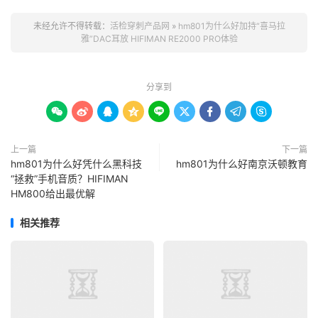
未经允许不得转载：
活检穿刺产品网
»
hm801为什么好加持“喜马拉
雅”DAC耳放 HIFIMAN RE2000 PRO体验
分享到









上一篇
下一篇
hm801为什么好凭什么黑科技
hm801为什么好南京沃顿教育
“拯救”手机音质？HIFIMAN
HM800给出最优解
相关推荐