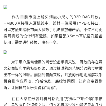
作为目前市面上能买到最小尺寸的R2R DAC耳放，
HM800直接融入耳机线中，线材一端采用TYPE-C接口，
可以方便地接驳市面大多数手机与播放器产品。不过不可更
换耳机线的设计稍有遗憾，如果搭配3.5mm耳机插孔设备
使用，需要进行转换，略有不变。
对于用户最常使用的听音设备手机来说，耳放的存在意
义就像饭店里的特级厨师，通过精湛的厨艺把普通的食材做
出不一样的风味。而回到音频来说，耳放的作用则是解决手
机直推声音寡淡、均衡性差、底噪等问题，让声音变得耐
听，让同样的音乐变得有“润感”。
往往大家在形容耳机时都会用“万元以下听个响”来描
述，虽说有几分调侃之味，但也不得不说这句话还是有几分