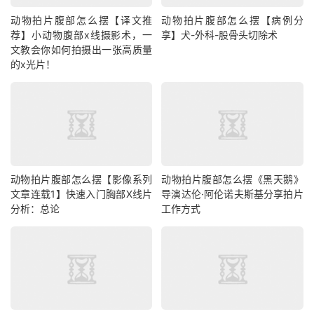
动物拍片腹部怎么摆【译文推
动物拍片腹部怎么摆【病例分
荐】小动物腹部x线摄影术，一
享】犬-外科-股骨头切除术
文教会你如何拍摄出一张高质量
的x光片！
动物拍片腹部怎么摆【影像系列
动物拍片腹部怎么摆《黑天鹅》
文章连载1】快速入门胸部X线片
导演达伦·阿伦诺夫斯基分享拍片
分析：总论
工作方式