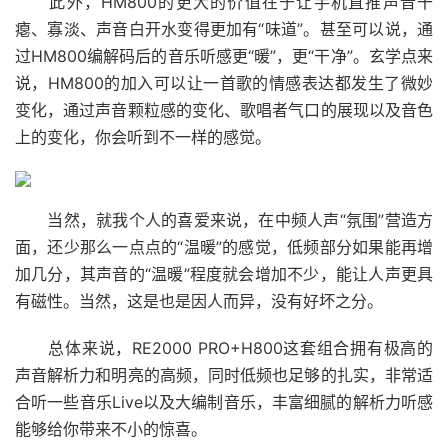
此外，HM800的更大的价值在于让手机直推声音干
瘪、寡淡、声音白开水变得更加有“味道”。甚至可以说，通
过HM800编解码后的音乐听感更“暖”，更“干净”。玄学点来
说，HM800的加入可以让一首歌的情感表达都发生了微妙
变化，通过声音颗粒感的变化、歌唱者气口的展现以及音色
上的变化，你会听到不一样的感觉。
当然，就我个人的喜爱来说，在中频人声“氛围”营造方
面，还少那么一点点的“温暖”的感觉，低频部分如果能再增
加几分，其声音的“温暖”程度就会增加不少，能让人声更具
有磁性。当然，这是也是因人而异，没有好坏之分。
总体来说，RE2000 PRO+H800这套组合拥有极高的
声音解析力和明亮的高频，同时低频也足够的扎实，非常适
合听一些音乐Live以及大编制音乐，丰富细腻的解析力听感
能够给你带来不小的惊喜。