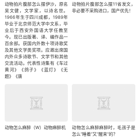
动物拍片腹部怎么摆​伊沙，原名
动物拍片腹部怎么摆11省发文，
吴文健，文学家，以诗名世。
非必要不采购进口，国产优先！
1966年生于四川成都，1989年
毕业于北京师范大学中文系，毕
业后于西安外国语大学任教至
今。现已出版著、译、编作品一
百余部。获国内外数十项诗歌奖
及其他文学类奖项。应邀出席国
内外众多诗歌节、文学节和其他
交流活动。代表性诗集有《车过
黄河》《鸽子》《蓝灯》《无
题》《唐
动物怎么麻醉（W）动物麻醉机
动物怎么麻醉麻醉时，毛孩子是
怎么“睡着”又“醒来”的？