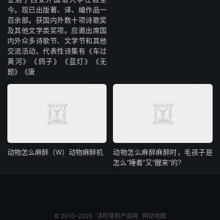
今。现已出版著、译、编作品一
百余部。获国内外数十项诗歌奖
及其他文学类奖项。应邀出席国
内外众多诗歌节、文学节和其他
交流活动。代表性诗集有《车过
黄河》《鸽子》《蓝灯》《无
题》《唐
动物怎么麻醉（W）动物麻醉机
动物怎么麻醉麻醉时，毛孩子是
怎么“睡着”又“醒来”的？
© 2010-2026
活检穿刺产品网
网站地图