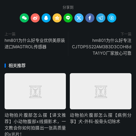
分享到









上一篇
下一篇
hm801为什么好专业优供美原装
hm801为什么好专注
进口MAGTROL传感器
CJTDP5S22AM3B3D3COH8d
TA1YO厂家放心可靠
相关推荐
动物拍片腹部怎么摆【译文推
动物拍片腹部怎么摆【病例分
荐】小动物腹部x线摄影术，一
享】犬-外科-股骨头切除术
文教会你如何拍摄出一张高质量
的x光片！