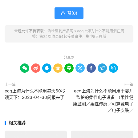
赞(
0
)

未经允许不得转载：
活检穿刺产品网
»
ecg上海为什么不能用潜在周
报：第24周收录54起投融事件，集中5大领域
分享到









上一篇
下一篇
ecg上海为什么不能用每天60秒
ecg上海为什么不能用用于婴儿
观天下：2023-04-30简报来了
监护的柔性电子设备 （柔性健
康监测／柔性传感／可穿戴电子
／电子皮肤／
相关推荐