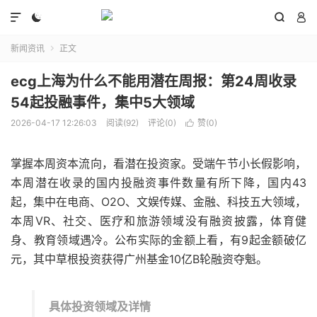




新闻资讯
正文

ecg上海为什么不能用潜在周报：第24周收录
54起投融事件，集中5大领域
2026-04-17 12:26:03
阅读(92)
评论(0)
赞(
0
)

掌握本周资本流向，看潜在投资家。受端午节小长假影响，
本周潜在收录的国内投融资事件数量有所下降，国内43
起，集中在电商、O2O、文娱传媒、金融、科技五大领域，
本周VR、社交、医疗和旅游领域没有融资披露，体育健
身、教育领域遇冷。公布实际的金额上看，有9起金额破亿
元，其中草根投资获得广州基金10亿B轮融资夺魁。
具体投资领域及详情