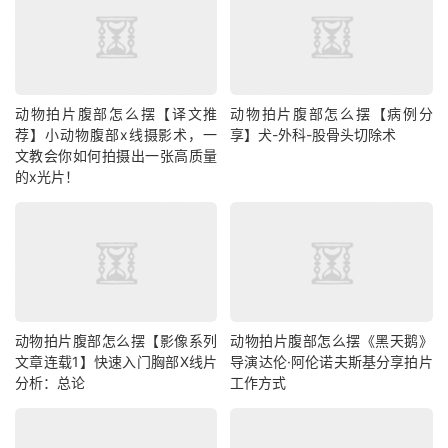
动物拍片腹部怎么摆【译文推
动物拍片腹部怎么摆【病例分
荐】小动物腹部x线摄影术，一
享】犬-外科-股骨头切除术
文教会你如何拍摄出一张高质量
的x光片！
动物拍片腹部怎么摆【影像系列
动物拍片腹部怎么摆《黑天鹅》
文章连载1】快速入门胸部X线片
导演达伦·阿伦诺夫斯基分享拍片
分析：总论
工作方式