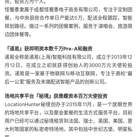
资，投资方为个人。
怪蜀黍隶属于成都怪蜀黍电子商务有限公司，专注于定制团
餐，与中央厨房合作单日产能达5万，配送全程跟踪，智能
规划路径。做过一系列的团餐案例，服务于演唱会、旅游周
边团体餐等。
『递易』获邦明资本数千万Pre-A轮融资
递易全称是递易(上海)智能科技有限公司，成立于2013年12
月12日，在成立之初就获得创始人的3000万元天使轮投
资。递易是一家基于物联网与移动互联网，专注于高校“最
后一公里”服务及末端配送智能产品的创新公司。
场地共享平台『秘境』获黑蝶资本百万天使投资
LocationHunter秘境创办于2015年11月，是一个放眼世界
的场地共享平台，以及聚会套餐的生活方式服务平台，目前
用户已经可以通过秘境租赁到法国、瑞士、英国、美国、意
大利等国家的私密奇特场地，其中包括中世纪古堡、明星私