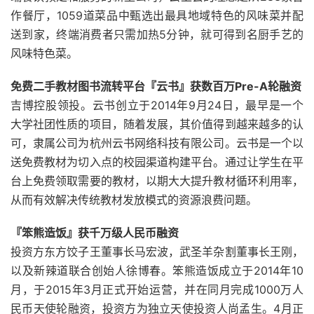
作餐厅，1059道菜品中甄选出最具地域特色的风味菜并配
送到家，终端消费者只需加热5分钟，就可得到名厨手艺的
风味特色菜。
免费二手教材图书流转平台『云书』获数百万Pre-A轮融资
吉博控股领投。云书创立于2014年9月24日，最早是一个
大学社团性质的项目，随着发展，其价值得到越来越多的认
可，隶属公司为杭州云书网络科技有限公司。云书是一个以
送免费教材为切入点的校园渠道构建平台。通过让学生在平
台上免费领取需要的教材，以期大大提升教材循环利用率，
从而有效解决传统教材发放模式的资源浪费问题。
『笨熊造饭』获千万级人民币融资
投资方东方饺子王董事长马宏波，武圣羊杂割董事长王刚，
以及新辣道联合创始人徐博春。笨熊造饭成立于2014年10
月，于2015年3月正式开始运营，并在同月完成1000万人
民币天使轮融资，投资方为独立天使投资人尚孟生。4月正