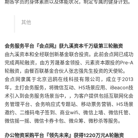
期各学员的身体素质以及体能状况，制定专属的健身计划。
其他
会务服务平台『会点网』获九溪资本千万级第三轮融资
由九溪资本和全经联创新基金联合投资。此前会点网已成功
完成两轮融资，由方芳晟基金领投、元素资本跟投的Pre-A
轮融资，由餐百联基金合伙人张志强先生投资的天使轮。
会点网隶属于北京迅鸥在线科技有限公司，成立于2013
年，主打会务服务，将微信互动、H5场景应用、iBeacon技
术引入到会务服务场景当中，，为客户提供包括互联网化会
务管理平台、会务响应式专题站、移动票务营销、H5场景
邀约、二维码电子签到、商业wifi、微信上墙、微信托管、
微信摇一摇、微信卡券卡包、微众筹、微秒杀等服务。
办公物资采购平台『领先未来』获得1220万元A轮融资