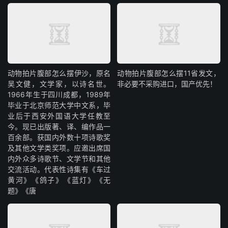
动物拍片腹部怎么摆​伊沙，原名
动物拍片腹部怎么摆11省发文，
吴文健，文学家，以诗名世。
非必要不采购进口，国产优先！
1966年生于四川成都，1989年
毕业于北京师范大学中文系，毕
业后于西安外国语大学任教至
今。现已出版著、译、编作品一
百余部。获国内外数十项诗歌奖
及其他文学类奖项。应邀出席国
内外众多诗歌节、文学节和其他
交流活动。代表性诗集有《车过
黄河》《鸽子》《蓝灯》《无
题》《唐