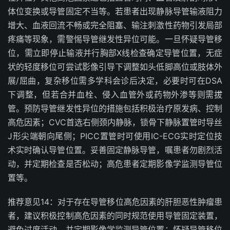
体位变换或导管固定不当等。若患者出现静脉导管输液阻力
增大、血液回流不畅或完全阻塞、输注刺激性药物引发局部
疼痛等现象，需警惕导管继发性异位可能。一旦怀疑导管移
位，需立即停止输液并行胸部
X
线检查确定导管位置，无症
状的轻度移位可尝试影像引导下调整如头低脚高位或肢体外
展
/
屈曲，复杂移位需多学科会诊后决定，必要时可在
DSA
下调整，但若合并血栓、侵入血管外或药物外渗等则需拔
管。预防导管继发性异位的措施包括积极治疗原发病、控制
高危因素；
CVC
首选右侧颈内静脉，锁骨下静脉置管时导丝
J
形尖端朝向尾侧；
PICC
置管时可使用
IC-ECG
实时定位技
术实时确认导管位置。妥善固定静脉导管，嘱患者勿剧烈活
动，并定期检查是否松动；高危患者定期影像学监测导管位
置等。
推荐意见
14
：对于存在导管移位高危因素的肝胆恶性肿瘤患
者，建议积极控制高危因素的同时规范使用导管固定装置，
避免过度活动，并定期影像学监测导管位置；怀疑导管移位