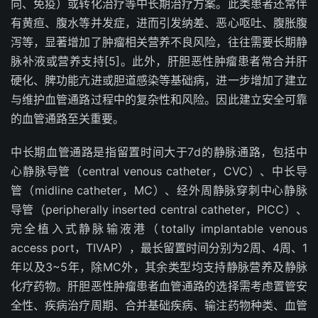
向、免疫）或转化治疗等中长期治疗方案。此类患者还常伴
有黄疸、腹水等并发症，进而引发纳差、恶心呕吐、腹胀腹
泻等，显著增加了肿瘤相关营养不良风险，往往需要长期静
脉补液或营养支持
[5]
。此外，肝胆恶性肿瘤患者常合并肝
硬化、脾功能亢进或胆道感染等基础病，进一步增加了建立
与维护血管通路过程中的复杂性和风险。因此建立安全可靠
的血管通路至关重要。
中长期血管通路是指留置时间大于
7d
的静脉通路，包括中
心静脉导管
（
central venous catheter
，
CVC
）
、中长导
管
（
midline catheter
，
MC
）
、经外周静脉穿刺中心静脉
导管
（
peripherally inserted central catheter
，
PICC
）
、
完全植入式静脉输液港
（
totally implantable venous
access port
，
TIVAP
）
，最长留置时间分别为
2
周、
4
周、
1
年以及
3~5
年，除
MC
外，其余类型均支持静脉营养及静脉
化疗药物。肝胆恶性肿瘤患者血管通路的选择需考虑置管安
全性、疾病治疗周期、合并基础疾病、输注药物种类、血管