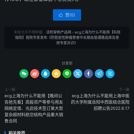
赞(
0
)

未经允许不得转载：
活检穿刺产品网
»
ecg上海为什么不能用【科技
强院】我院专家发布《肝胆恶性肿瘤患者中长期血管通路选择及使
用专家共识》
分享到









上一篇
下一篇
ecg上海为什么不能用【晚间公
ecg上海为什么不能用上海中医
告抢先看】高毅资产等参与用友
药大学附属岳阳中西医结合医院
网络定增、光启技术签订某大型
招聘公告2022.6.17
复杂超材料航空结构产品重大销
售合同
相关推荐