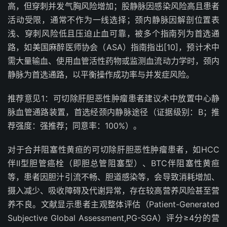
高，但穿刺并发气胸风险增加；股静脉因感染风险高且患者
活动受限，通常不作为一线选择；颈内静脉因解剖位置表
浅、穿刺风险低且压迫止血可靠，被多个指南列为首选通
路，如美国麻醉医师协会（
ASA
）指南指出
[10]
，预计术中
需大量输血、使用血管活性药物或监测血流动力学时，颈内
静脉为首选通路，以平衡操作成功率与并发症风险。
推荐意见
1
：可切除肝胆恶性肿瘤患者建议术中放置中心静
脉血管通路装置，首选经颈内静脉途径（证据级别：
B
；推
荐强度：强推荐；同意率：
100%
）。
对于合并阻塞性黄疸的可切除肝胆恶性肿瘤患者，如
HCC
伴Ⅱ型胆管癌栓（即胆总管阻塞型）、
BTC
伴阻塞性黄疸
等，患者因胆汁引流不畅、胆道感染等，会导致消耗增加、
摄入减少、吸收障碍及代谢异常，存在较高营养风险甚至营
养不良。文献显示患者主观整体评估
（
Patient-Generated
Subjective Global Assessment,PG-SGA
）
评分≥
4
分的营