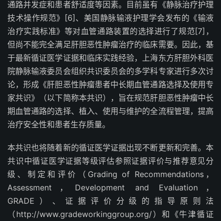
通路并发症和患者舒适度等因素。目前虽有《静脉治疗护理
技术操作规范》
[6]
、美国静脉输液护理学会发布的《输液
治疗实践标准》等对血管通路装置的选择进行了规范
[7]
，
但尚不能完全满足肝胆恶性肿瘤治疗的临床需要。因此，基
于最新循证医学证据和临床实践经验，上海东方肝胆外科医
院静脉输液委员会组织共识委员会的多学科专家进行多次讨
论，形成《肝胆恶性肿瘤患者中长期血管通路选择及使用专
家共识》（以下简称本共识），旨在规范肝胆恶性肿瘤中长
期血管通路的选择、植入、使用与维护的全流程管理，提高
治疗安全性和患者生存质量。
本共识也将随着新的循证医学证据出现不断更新和完善。本
共识中循证医学证据等级评估参照证据评价与推荐意见分
级、制定和评价
（
Grading of Recommendations
，
Assessment
，
Development and Evaluation
，
GRADE
）
、证据评价分级的指导原则法
（
http://www.gradeworkinggroup.org/
）
和《牛津循证