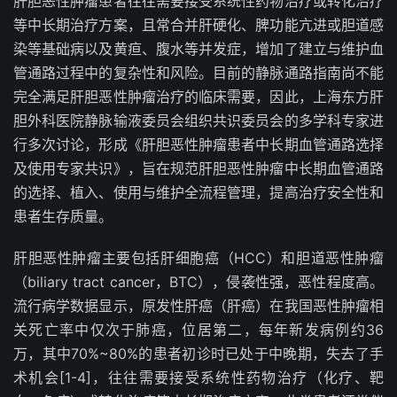
肝胆恶性肿瘤患者往往需要接受系统性药物治疗或转化治疗
等中长期治疗方案，且常合并肝硬化、脾功能亢进或胆道感
染等基础病以及黄疸、腹水等并发症，增加了建立与维护血
管通路过程中的复杂性和风险。目前的静脉通路指南尚不能
完全满足肝胆恶性肿瘤治疗的临床需要，因此，上海东方肝
胆外科医院静脉输液委员会组织共识委员会的多学科专家进
行多次讨论，形成《肝胆恶性肿瘤患者中长期血管通路选择
及使用专家共识》，旨在规范肝胆恶性肿瘤中长期血管通路
的选择、植入、使用与维护全流程管理，提高治疗安全性和
患者生存质量。
肝胆恶性肿瘤主要包括肝细胞癌（
HCC
）和胆道恶性肿瘤
（
biliary tract cancer
，
BTC
）
，侵袭性强，恶性程度高。
流行病学数据显示，原发性肝癌（肝癌）在我国恶性肿瘤相
关死亡率中仅次于肺癌，位居第二，每年新发病例约
36
万，其中
70
%
~80
%
的患者初诊时已处于中晚期，失去了手
术机会
[1-4]
，往往需要接受系统性药物治疗（化疗、靶