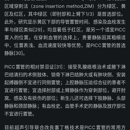
区域穿刺法（
zone insertion method,ZIM
）分为绿区、黄
区及红区，其中绿区（即肘部和上臂下
1/3
）是首选部位。
此外，研究显示黄区下部的导管置管时间、感染及血栓发生
率与绿区类似
[29]
，均显著低于红区，是另一个适宜
PICC
置入的位置。在穿刺血管的选择上，贵要静脉因其粗细适
中、位置表浅、血流速度较快等优势，是
PICC
置管的首选
静脉
[30]
。
PICC
置管的相对禁忌证
[31]
：接受乳腺癌根治术或腋下淋
巴结清扫的术侧肢体、锁骨下淋巴结肿大或有肿块侧、安装
起搏器侧不宜进行同侧置管；上腔静脉压迫综合征的患者不
宜进行置管；宜选择肘部或上臂静脉作为穿刺部位，避开肘
窝、感染及有损伤的部位；新生儿还可选择下肢静脉、头部
静脉和颈部静脉；有血栓史、血管手术史的静脉及放疗部位
不宜进行置管。
目前超声引导联合改良塞丁格技术是
PICC
置管的常用方