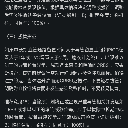
或影像检查发现移位，根据具体情况决定调整或拔管，调整
后需
X
线确认尖端位置（证据级别：
B
；推荐强度：强推
荐；同意率：
100%
）。
（三）拔管指征
如果中长期血管通路留置时间大于导管留置上限如
PICC
留
置大于
1
年或
CVC
留置大于
2
周，输液计划终止，出现难以
纠正的导管位置异常、局部严重感染和明确的
CRBSI
，应果
断拔管，拔管前建议行常规行静脉超声检查排除血栓。值得
注意的是，当体温升高而无
CRBSI
证据时，不要轻易拔管；
明确为血栓性堵管而未发生感染及移位时，不要轻易拔管。
推荐意见
15
：当输液计划终止或出现严重导管相关并发症如
CRBSI
或难以纠正的堵管或移位等，应予以拔除中长期中心
静脉置管，拔管前建议常规行静脉超声检查（证据级别：
B
；推荐强度：强推荐；同意率：
100%
）。