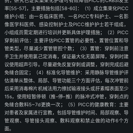
例，研究已证实集束化护理可有效降低
PICC
的
CRBSI
发生
率
[55-57]
，主要措施包括
[58-60]
：（
1
）成立集束化
PICC
维护小组：由一名临床医师、一名
PICC
专科护士、一名影
像医学科医师、感染控制护士及
PICC
维护护士若干组成，
小组成员需定期进行培训并更新具体护理措施；（
2
）
PICC
穿刺前评估：主要评估
PICC
置管的必要性、置管位置和导
管类型，尽量减少置管管腔个数；（
3
）置管：穿刺前注意
手卫生并使用氯己定消毒，保证最大化无菌屏障，穿刺时建
议使用超声引导。尽量避免反复穿刺或调整，穿刺完成后避
免缝合固定；（
4
）标准化导管维护：采用静脉导管维护评
估清单从整体、局部、导管功能三个方面评估，每次冲管前
后采用消毒棉片机械法用力擦拭输液接头或肝素帽表面至少
15s
，使用短暂停顿（推
–
停
–
推）的脉冲式冲管，穿刺点的
免缝合敷料
5~7d
更换一次；（
5
）
PICC
的健康教育：主要
对患者及家属进行宣教，包括导管维护时间、局部观察、导
管观察、导管接头观察、敷料观察和禁止做的动作
6
个方
面。