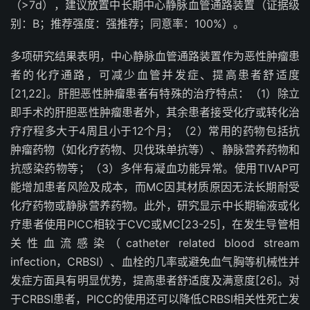
（
>7d
），建议放置中长期中心静脉血管通路装置（证据级
别：
B
；推荐强度：强推荐；同意率：
100%
）。
多项研究结果表明，中心静脉血管通路装置作为恶性肿瘤患
者的化疗通路，可减少血管并发症、提高患者舒适度
[21,22]
。肝胆恶性肿瘤患者有特殊的治疗特点：（
1
）除立
即手术的肝胆恶性肿瘤患者外，其余患者接受化疗或转化治
疗疗程多大于
4
周且小于
12
个月；（
2
）常用的药物包括抗
肿瘤药物（如化疗药物、贝伐珠单抗等）、静脉营养药物和
抗感染药物等；（
3
）多伴有凝血功能异常。使用
TIVAP
可
能增加患者风险及成本，而
MC
因其材质原因无法长期耐受
化疗药物或静脉营养药物。此外，研究显示中长期输液或化
疗患者使用
PICC
相较于
CVC
或
MC
[23-25]
，在发生导管相
关性血流感染
（
catheter related blood stream
infection
，
CRBSI
）
、血栓的几率或避免血气胸等机械性并
发症方面具有明显优势，提高患者舒适度及满意度
[26]
。对
于
CRBSI
患者，
PICC
的使用还可以降低
CRBSI
相关性死亡发