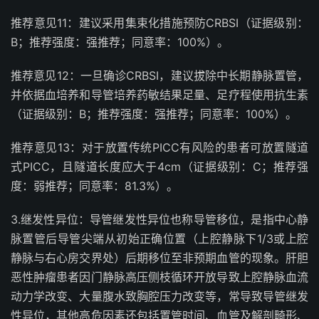
推荐意见
11
：建议采用集束化措施预防
CRBSI
（证据级别：
B
；推荐强度：强推荐；同意率：
100%
）。
推荐意见
12
：一旦确诊
CRBSI
，建议拔除中长期静脉置管，
并依据血培养和导管培养药敏结果足量、足疗程使用抗生素
（证据级别：
B
；推荐强度：强推荐；同意率：
100%
）。
推荐意见
13
：对于放置传统
PICC
有风险的患者可放置隧道
式
PICC
，且隧道长度应大于
4cm
（证据级别：
C
；推荐强
度：弱推荐；同意率：
81.3%
）。
3.
继发性异位：导管继发性异位也称导管移位，是指中心静
脉置管后导管尖端从初始正确位置（上腔静脉下
1/3
或上腔
静脉与右心房交界处）后期移位至非预期血管的现象。肝胆
恶性肿瘤患者因门静脉高压侧枝循环开放导致上腔静脉血流
动力学改变、大量腹水致胸腔压力改变等，常导致导管继发
性异位，其他高危因素还包括置管时间、血管及解剖畸形、