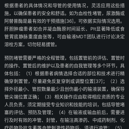
根据患者的具体情况和导管的使用情况，灵活应用这些措
施，以确保患者的安全和舒适。如为血栓性堵管，尿激酶或
阿替普酶是最有效的干预措施
[36]
，可依据实际情况选用。
肝胆肿瘤患者如合并凝血酶原时间延长、
Plt
显著降低或食
管胃底静脉重度曲张等，可由输液
MDT
团队进行讨论决定
溶栓方案，切勿轻易拔管。
预防堵管需要严格的全程管理，包括置管前的评估、置管时
的操作、置管后的维护以及患者的自我管理等多个环节，具
体包括：（
1
）根据患者病情选择合适的部位和技术进行精
确穿刺置管，尽量避免反复穿刺或调整位置
[37]
；（
2
）选
择外径最小、管腔数量最少且创伤最小的输液装置，确保导
管尖端位置正确；（
3
）相关操作应由取得相应资质的专业
人员负责，须定期接受专业知识和技能的培训，包括导管堵
塞的评估、预防及管理；（
4
）在输液或输血前后，需要进
行及时有效的冲管、封管，在输注高渗药、中成药制剂、化
疗药物及抗生素等血管刺激性药物后，须进行冲管；（
5
）