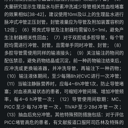
大量研究显示生理盐水与肝素冲洗减少导管相关性血栓堵塞
的效果相似
[38-42]
，建议使用
10ml
及以上的生理盐水进行
脉冲式冲管正压封管，封管液量应为导管及附加装置容积的
1.2
倍；（
6
）预充式导管及注射器均需留
0.5~1ml
，避免产
生注射器相关性回血；（
7
）对于双腔或多腔导管，每个管
腔均需进行冲管、封管，且需单手同时冲管、封管；（
8
）
多腔导管需使用同样的输液接头；（
9
）关注输注药物间的
配伍禁忌，避免药物结晶或沉淀，前一种药物输注结束后，
应冲洗或更换输液器，并冲洗导管，再输注下一种药物；
（
10
）输注液体期间，至少每隔
8h
对
CVC
进行一次冲管；
（
11
）当输注静脉营养时，应每
4~6h
冲管
1
次，防止导管堵
塞；对血液高凝状态的患者，可缩短冲管间隔、增加冲管频
率，每
4~6 h
冲管一次；（
12
）导管使用间歇期：
MC
、
PICC
至少每
7d
冲管一次，
TIVAP
至少
28d
冲管一次；
（
13
）抽血后充分冲管。其他特殊预防措施包括：对于评估
PICC
堵管高危的患者，有文献报道口服阿司匹林及特殊的