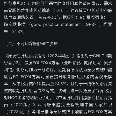
推荐意见
2
：可切除肝胆恶性肿瘤伴阻塞性黄疸患者，需术
前胃肠外营养或长期输液（
>7d
），建议放置中长期中心静
脉血管通路装置，首选
PICC[
证据级别：
B
；推荐强度：正
确实践指导
（
good practice statement
，
GPS
）
；同意
率：
81.3%]
。
（二）不可切除肝胆恶性肿瘤
《原发性肝癌诊疗指南（
2024
年版）》指出对于
CNLC
Ⅲ期
患者
[13]
，静脉
FOLFOX4
方案（亚叶酸钙
+
氟尿嘧啶
+
奥沙
利铂）化疗可作为一线治疗。近期有研究认为全反式维甲酸
联合
FOLFOX4
方案可显著提升晚期肝癌患者的客观缓解
率，从单化疗的
9.1
%
提高至
24.5
%
，且对于一线靶免治疗失
败的晚期肝癌患者依然有效，该研究进一步拓展了静脉化疗
对
HCC
患者的适应证
[14]
。《中国肝癌伴门静脉癌栓诊疗指
南（
2021
版）》及《肝细胞癌全程管理中国专家共识
（
2023
版）》等均已推荐全反式维甲酸联合
FOLFOX
方案