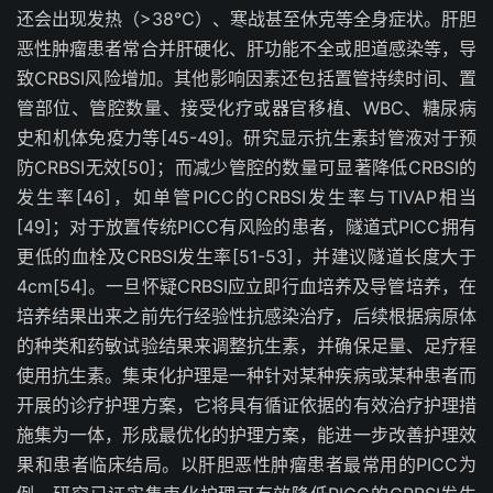
还会出现发热（
>38
℃）、寒战甚至休克等全身症状。肝胆
恶性肿瘤患者常合并肝硬化、肝功能不全或胆道感染等，导
致
CRBSI
风险增加。其他影响因素还包括置管持续时间、置
管部位、管腔数量、接受化疗或器官移植、
WBC
、糖尿病
史和机体免疫力等
[45-49]
。研究显示抗生素封管液对于预
防
CRBSI
无效
[50]
；而减少管腔的数量可显著降低
CRBSI
的
发生率
[46]
，如单管
PICC
的
CRBSI
发生率与
TIVAP
相当
[49]
；对于放置传统
PICC
有风险的患者，隧道式
PICC
拥有
更低的血栓及
CRBSI
发生率
[51-53]
，并建议隧道长度大于
4cm
[54]
。一旦怀疑
CRBSI
应立即行血培养及导管培养，在
培养结果出来之前先行经验性抗感染治疗，后续根据病原体
的种类和药敏试验结果来调整抗生素，并确保足量、足疗程
使用抗生素。集束化护理是一种针对某种疾病或某种患者而
开展的诊疗护理方案，它将具有循证依据的有效治疗护理措
施集为一体，形成最优化的护理方案，能进一步改善护理效
果和患者临床结局。以肝胆恶性肿瘤患者最常用的
PICC
为