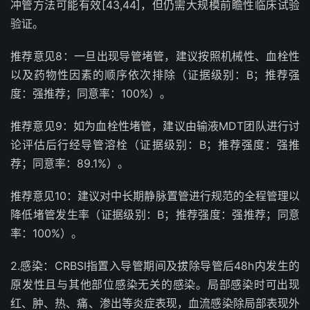
冲管方法可能有效
[43,44]
，但仍需大规模前瞻性临床试验
验证。
推荐意见
8
：一旦出现导管堵管，建议按照机械性、血栓性
以及药物性因素的顺序依次排除（证据级别：
B
；推荐强
度：强推荐；同意率：
100%
）。
推荐意见
9
：如为血栓性堵管，建议由输液
MDT
团队进行讨
论评估后行经导管溶栓（证据级别：
B
；推荐强度：强推
荐；同意率：
89.1%
）。
推荐意见
10
：建议对中长期静脉置管进行规范的全程管理以
降低堵管发生率（证据级别：
B
；推荐强度：强推荐；同意
率：
100%
）。
2.
感染：
CRBSI
指置入导管期间及拔除导管后
48h
内发生的
原发性且与其他部位感染无关的感染。局部感染时可出现
红、肿、热、痛、渗出等炎症表现，血流感染除局部表现外