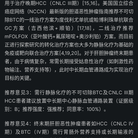
用于治疗晚期
HCC
（
CNLC
Ⅲ期）
[15,16]
。美国国立综合
癌症网络（
NCCN
）最新版的胆道恶性肿瘤指南推荐不可切
除
BTC
的一线治疗方案为度伐利尤单抗或帕博利珠单抗联合
GC
方案（吉西他滨
+
顺铂）
[17,18]
，二线治疗推荐
mFOLFOX
（亚叶酸钙
+
氟尿嘧啶
+
奥沙利铂）方案，而目前
正进行探索研究的转化治疗方案也大多为静脉化疗为基础的
免疫或靶向联合治疗方案
[4,19,20]
。对于肝胆肿瘤终末期患
者，由于病情复杂，常需长期接受姑息性治疗（如刺激性药
物输注、营养支持等），此时中长期血管通路成为实现治疗
目标的关键。
推荐意见
3
：需行静脉化疗的不可切除
BTC
及
CNLC
Ⅲ期
HCC
患者建议放置中长期中心静脉血管通路装置（证据级
别：
B
；推荐强度：强推荐；同意率：
100%
）。
推荐意见
4
：终末期肝胆恶性肿瘤患者如
HCC
（
CNLC
Ⅳ
期）及
BTC
（Ⅳ期）需行胃肠外营养支持或长期输液的