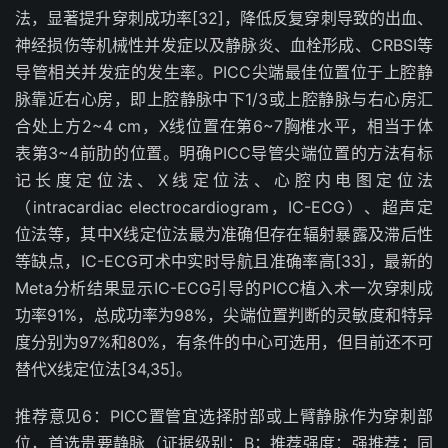
法，显著提升穿刺成功率
[32]
，降低反复穿刺导致的出血、
神经损伤等机械性并发症以及静脉炎、血栓形成、
CRBSI
等
导管相关并发症的发生率。
PICC
尖端最佳位置位于上腔静
脉靠近右心房，即上腔静脉中下
1/3
或上腔静脉与右心房汇
合处上方
2~4 cm
，
X
线位置在第
6~7
胸椎水平，相当于体
表第
3~4
前肋的位置。明确
PICC
导管尖端位置的方法有标
记长度定位法、
X
线定位法、心腔内电图定位法
（
intracardiac electrocardiogram
，
IC-ECG
）、超声定
位法等，其中
X
线定位法最为准确但存在辐射暴露及滞后性
等缺点，
IC-ECG
可术中实时导航且准确率高
[33]
，最新的
Meta
分析结果显示
IC-ECG
引导的
PICC
植入术一次穿刺成
功率
91
%
，总成功率为
98
%
，尖端位置判断的灵敏度和特异
度分别为
97
%
和
80
%
，有条件的中心可选用，但目前还不可
替代
X
线定位法
[34,35]
。
推荐意见
6
：
PICC
置管宜选择肘部或上臂静脉作为穿刺部
位，首选贵要静脉（证据级别：
B
；推荐强度：强推荐；同