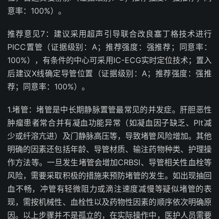
意率：
100%
）。
推荐意见
7
：建议采用超声引导联合改良塞丁格技术进行
PICC
置管（证据级别：
A
；推荐强度：强推荐；同意率：
100%
），有条件的中心可采用
IC-ECG
实时定位技术；置入
后建议
X
线确定导管位置（证据级别：
A
；推荐强度：强推
荐；同意率：
100%
）。
1.
堵管：堵管是中长期静脉置管最常见的并发症。肝胆恶性
肿瘤患者常合并有凝血功能异常（如凝血因子缺乏、
Plt
减
少或纤溶亢进）及门静脉高压等，导致堵管风险增加。其他
明确的因素还包括年龄、导管材质、输注药物种类、护理操
作方法等。一旦发生堵管会增加
CRBSI
、导管相关性血栓等
风险，需要采取积极的措施来预防堵管的发生。如出现抽回
血不畅，冲管有轻微阻力或滴注速度减慢等疑似堵管的表
现，需按机械性、血栓性以及药物性因素的顺序依次明确原
因。以上步骤并不是孤立的，在实际操作中，医护人员需要