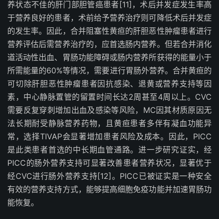
养状态不佳的肝门部胆管癌患者
[11]
，术后并发症发生率高
于营养良好的患者，术前给予营养治疗则可降低术后并发症
的发生率。因此，合并阻塞性黄疸的肝胆恶性肿瘤患者进行
营养评估后需营养治疗的，应首选肠内营养。但若合并消化
道活动性出血、胃肠功能障碍或肠内营养所获得的能量小于
所需能量的
60
%
等情况，需要进行胃肠外营养。合并黄疸的
可切除肝胆恶性肿瘤患者因抗感染、退黄或营养支持等因
素，中心静脉置管的留置时间长达
2
周甚至
4
周以上。
CVC
需要反复穿刺增加出血及感染等风险，
MC
因其材质原因无
法长期耐受静脉营养药物，且黄疸患者多伴有凝血功能异
常，选择
TIVAP
会显著增加患者风险及成本。因此，
PICC
是此类患者首选的中长期血管通路。进一步研究证实，经
PICC
的肠外营养支持可显著改善患者营养状况，显著优于
经
CVC
进行肠外营养支持
[12]
。
PICC
已被证实是一种安全
有效的营养支持方式，能够提高细胞免疫功能并加速胃肠功
能恢复。