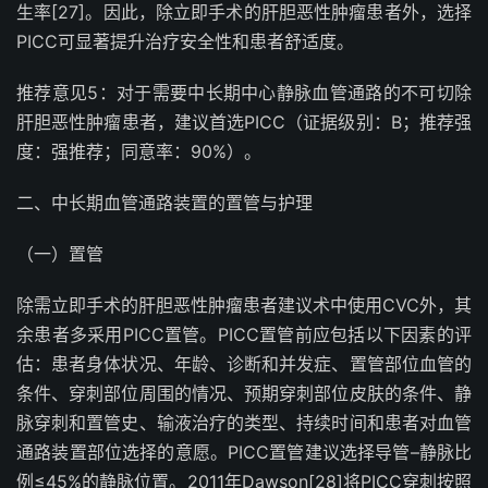
生率
[27]
。因此，除立即手术的肝胆恶性肿瘤患者外，选择
PICC
可显著提升治疗安全性和患者舒适度。
推荐意见
5
：对于需要中长期中心静脉血管通路的不可切除
肝胆恶性肿瘤患者，建议首选
PICC
（证据级别：
B
；推荐强
度：强推荐；同意率：
90%
）
。
二、中长期血管通路装置的置管与护理
（一）置管
除需立即手术的肝胆恶性肿瘤患者建议术中使用
CVC
外，其
余患者多采用
PICC
置管。
PICC
置管前应包括以下因素的评
估：患者身体状况、年龄、诊断和并发症、置管部位血管的
条件、穿刺部位周围的情况、预期穿刺部位皮肤的条件、静
脉穿刺和置管史、输液治疗的类型、持续时间和患者对血管
通路装置部位选择的意愿。
PICC
置管建议选择导管
–
静脉比
例≤
45
%
的静脉位置。
2011
年
Dawson
[28]
将
PICC
穿刺按照