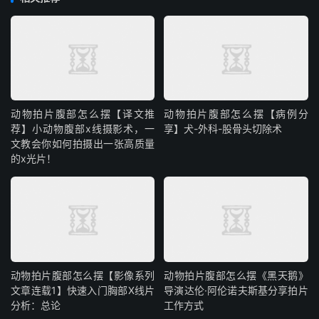
动物拍片腹部怎么摆【译文推
动物拍片腹部怎么摆【病例分
荐】小动物腹部x线摄影术，一
享】犬-外科-股骨头切除术
文教会你如何拍摄出一张高质量
的x光片！
动物拍片腹部怎么摆【影像系列
动物拍片腹部怎么摆《黑天鹅》
文章连载1】快速入门胸部X线片
导演达伦·阿伦诺夫斯基分享拍片
分析：总论
工作方式