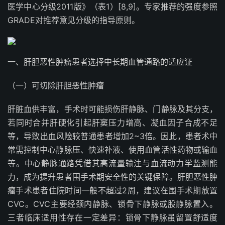
医学中心分级
2011
版》（表
1
）
[8,9]
。专家推荐的强度参照
GRADE
对推荐意见分级的指导原则
。
一、肝胆恶性肿瘤患者选择中长期血管通路的适应证
（一）可切除肝胆恶性肿瘤
肝脏血供丰富，手术时可能损伤肝静脉、门静脉及其分支，
若同时合并肝硬化引起肝窦压力增高、凝血因子合成不足
等，导致出血风险较普通患者增加
2~3
倍。因此，患者术中
常需控制中心静脉压、快速补液、使用血管活性药物或输血
等。中心静脉通路凭借其高流量输注与血流动力学监测能
力，成为提升患者围手术期安全性的关键保障。肝胆恶性肿
瘤手术患者住院时间一般不超过
2
周，建议在围手术期放置
CVC
。
CVC
主要经颈内静脉、锁骨下静脉或股静脉置入。
三者临床适用性存在一定差异：锁骨下静脉虽留置舒适度