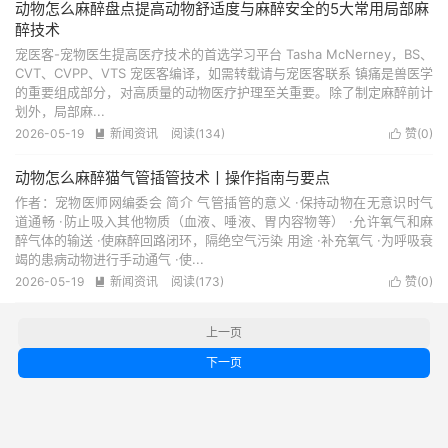
动物怎么麻醉盘点提高动物舒适度与麻醉安全的5大常用局部麻
醉技术
宠医客-宠物医生提高医疗技术的首选学习平台 Tasha McNerney，BS、
CVT、CVPP、VTS 宠医客编译，如需转载请与宠医客联系 镇痛是兽医学
的重要组成部分，对高质量的动物医疗护理至关重要。除了制定麻醉前计
划外，局部麻...
2026-05-19
新闻资讯
阅读(134)
赞(
0
)


动物怎么麻醉猫气管插管技术丨操作指南与要点
作者：宠物医师网编委会 简介 气管插管的意义 ·保持动物在无意识时气
道通畅 ·防止吸入其他物质（血液、唾液、胃内容物等） ·允许氧气和麻
醉气体的输送 ·使麻醉回路闭环，隔绝空气污染 用途 ·补充氧气 ·为呼吸衰
竭的患病动物进行手动通气 ·使...
2026-05-19
新闻资讯
阅读(173)
赞(
0
)


上一页
下一页