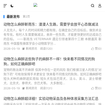




最新发布
第2页
动物怎么麻醉靳雨东：漫漫人生路，需要学会放平心态做减法
人无完人，每个人的时间和精力都有限，在确定自己的目标后，做到术业
有专攻。有时人生需要做减法，舍弃一些东西，才能更快更好的达成自己
的目标。 ——靳雨东 VETERINAIR 遇见引领者第四十三期 本期嘉宾 靳
雨东 中国畜牧兽医学会小动物医学分...
2026-05-19
新闻资讯
阅读(120)
赞(
0
)


动物怎么麻醉这些狗子的麻醉不一样！快来看不同情况的狗
狗，如何正确麻醉吧
宠物的救治离不开麻醉 但其中存在一定的风险 我们根据汪星人的情况“对
狗下药” 可有效保障手术更安全 快来看不同情况的狗狗，如何正确麻醉吧
短头犬种的麻醉超实用贴 短头犬包括巴哥犬、法斗、英斗、波士顿梗
犬、北京犬、拳师犬、京巴犬等。 大多数短...
2026-05-19
新闻资讯
阅读(131)
赞(
0
)


动物怎么麻醉超详细！实验动物采血及各种体液采集方法汇总
动物采血分享 | 如何完成一次采血 在动物实验中给予动物受试物后，除