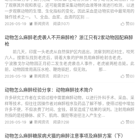
了观察其外观和表征，还可能需要采集动物的血液等体液进行检测，以进
一步观察动物的生理、生化指标的变化，因此采血是动物实验中最常用的
操作技术之一。 1、全血、血浆、血清的区别 ...
2026-05-19
新闻资讯
阅读(107)
赞(
0
)


动物怎么麻醉老虎袭人不开麻醉枪？浙江只有2家动物园配麻醉
枪
前几天，印度一头老虎从自然保护区内逃出，流窜到附近村庄，咬死
六人。搜索队找到老虎后，骑着大象的护林员用麻醉枪射击老虎。
宁波雅戈尔动物园正月初二发生老虎袭击人事件，老虎被两枪击毙。此
前，动物园曾用高压水枪、鞭炮驱赶，但无效。 那...
2026-05-19
新闻资讯
阅读(121)
赞(
0
)


动物怎么麻醉经验分享：动物麻醉技术简介
许多研究工作者在实验过程中需要麻醉动物，以进行外科手术、采血、采
样等技术，但往往因操作者对麻醉程序及药品了解不够，使得过程中增加
许多不便，不但浪费了时间、金钱，甚至造成了结果的误判。注射用麻醉
剂指的是经静脉、皮下、肌肉、腹腔等途径注入产生全...
2026-05-19
新闻资讯
阅读(129)
赞(
0
)


动物怎么麻醉糖尿病犬猫的麻醉注意事项及麻醉方案（下）