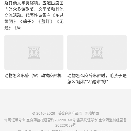
及其他文学类奖项。应邀出席国
内外众多诗歌节、文学节和其他
交流活动。代表性诗集有《车过
黄河》《鸽子》《蓝灯》《无
题》《唐
动物怎么麻醉（W）动物麻醉机
动物怎么麻醉麻醉时，毛孩子是
怎么“睡着”又“醒来”的？
© 2010-2026
活检穿刺产品网
网站地图
许可证编号:沪宝食药监械经营许20220040号;备案凭证号:沪宝食药监械经营备
20220059号