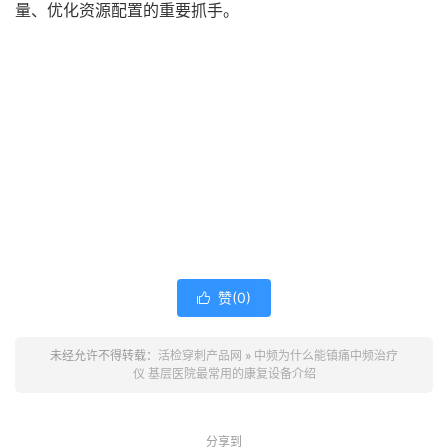
量、优化资源配置的重要抓手。
赞(
0
)

未经允许不得转载：
活检穿刺产品网
»
中频为什么能镇痛中频治疗
仪 基层医院最常用的康复设备介绍
分享到